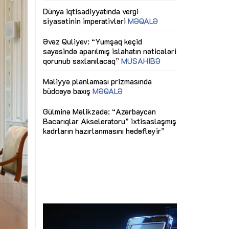
ericiliyinə
Dünya iqtisadiyyatında vergi
Nicat İmanov: "
ühitinin
siyasətinin imperativləri
MƏQALƏ
dəyişikliklər s
edir"
yaxşılaşdırılma
MÜSAHİBƏ
Əvəz Quliyev: “Yumşaq keçid
sayəsində aparılmış islahatın nəticələri
miz daha
qorunub saxlanılacaq”
MÜSAHİBƏ
Aytən Kərimov
, çevik və
inklüziv iş müh
dırmaqdır”
öyrənən komand
Maliyyə planlaması prizmasında
MÜSAHİBƏ
büdcəyə baxış
MƏQALƏ
tərəfdaşlığı
Azərbaycanda d
Gülminə Məlikzadə: “Azərbaycan
n ilk pilot
çərçivəsində hə
Bacarıqlar Akseleratoru” ixtisaslaşmış
layihə
VİDEO
kadrların hazırlanmasını hədəfləyir”
qaviləsi”
Aydın Hüseynov
renliyini
Azərbaycanın iq
andır”
təmin edən əsa
MÜSAHİBƏ