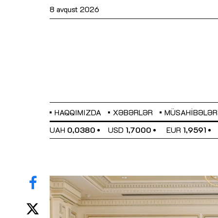
8 avqust 2026
HAQQIMIZDA
XƏBƏRLƏR
MÜSAHIBƏLƏR
EL
0,6489
UAH
0,0380
USD
1,7000
EUR
1,9591