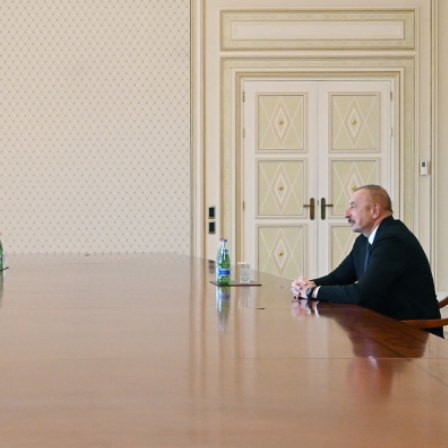
Dünya iqtisadiyyatında vergi
Nicat İmanov: "Vergi qanunv
siyasətinin imperativləri
MƏQALƏ
dəyişikliklər sahibkarlıq m
yaxşılaşdırılmasına xidmət 
MÜSAHİBƏ
Əvəz Quliyev: “Yumşaq keçid
sayəsində aparılmış islahatın nəticələri
qorunub saxlanılacaq”
MÜSAHİBƏ
Aytən Kərimova: “Məqsədi
inklüziv iş mühiti yaratmaq
öyrənən komanda formalaş
Maliyyə planlaması prizmasında
MÜSAHİBƏ
büdcəyə baxış
MƏQALƏ
Azərbaycanda dövlət-özəl 
Gülminə Məlikzadə: “Azərbaycan
çərçivəsində həyata keçirilə
Bacarıqlar Akseleratoru” ixtisaslaşmış
layihə
VİDEO
kadrların hazırlanmasını hədəfləyir”
Aydın Hüseynov: “Əsrin mü
Azərbaycanın iqtisadi suve
təmin edən əsas dayaqlard
MÜSAHİBƏ