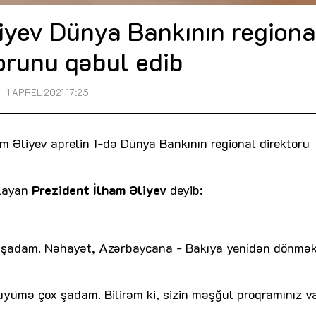
iyev Dünya Bankının regiona
orunu qəbul edib
1 APREL 2021 17:25
m Əliyev aprelin 1-də Dünya Bankının regional direktoru
mlayan
Prezident İlham Əliyev
deyib:
ə şadam. Nəhayət, Azərbaycana - Bakıya yenidən dönmə
üyümə çox şadam. Bilirəm ki, sizin məşğul proqramınız va