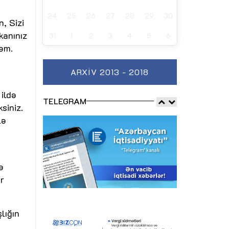
24
25
26
27
28
29
30
, Sizi
kanınız
31
1
2
3
4
5
6
rəm.
ARXIV 2013 - 2018
 ildə
TELEGRAM
siniz.
lə
ə
r
lığın