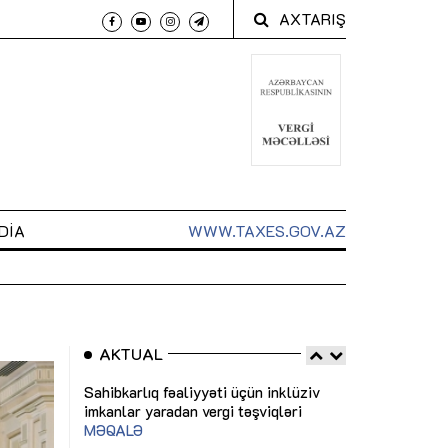
AXTARIŞ
DIA
WWW.TAXES.GOV.AZ
AKTUAL
 arxasında
Sahibkarlıq fəaliyyəti üçün inklüziv
“Düzgün kommun
t dayanır”
imkanlar yaradan vergi təşviqləri
real iş və siste
MƏQALƏ
MÜSAHİBƏ