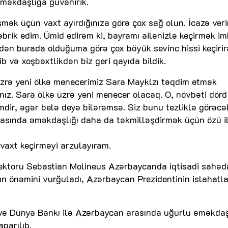
əməkdaşlığa güvənirik.
mək üçün vaxt ayırdığınıza görə çox sağ olun. İcazə verin
brik edim. Ümid edirəm ki, bayramı ailənizlə keçirmək im
idən burada olduğuma görə çox böyük sevinc hissi keçiri
b və xoşbəxtlikdən biz geri qayıda bildik.
üzrə yeni ölkə menecerimiz Sara Mayklzı təqdim etmək
sınız. Sara ölkə üzrə yeni menecer olacaq. O, növbəti dörd
mdir, əgər belə deyə bilərəmsə. Siz bunu tezliklə görəcək
asında əməkdaşlığı daha da təkmilləşdirmək üçün özü i
vaxt keçirməyi arzulayıram.
ektoru Sebastian Molineus Azərbaycanda iqtisadi sahəd
n önəmini vurğuladı, Azərbaycan Prezidentinin islahatla
 və Dünya Bankı ilə Azərbaycan arasında uğurlu əməkdaş
aparılıb.