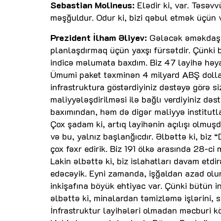
Sebastian Molineus:
Elədir ki, var. Təsəv
məşğuldur. Odur ki, bizi qəbul etmək üçün v
Prezident İlham Əliyev:
Gələcək əməkdaşlığ
planlaşdırmaq üçün yaxşı fürsətdir. Çünki
indicə məlumata baxdım. Biz 47 layihə həyat
Ümumi paket təxminən 4 milyard ABŞ dolları 
infrastruktura göstərdiyiniz dəstəyə görə 
maliyyələşdirilməsi ilə bağlı verdiyiniz də
baxımından, həm də digər maliyyə institutl
Çox şadam ki, artıq layihənin açılışı olmuşd
və bu, yalnız başlanğıcdır. Əlbəttə ki, bi
çox fəxr edirik. Biz 191 ölkə arasında 28-c
Lakin əlbəttə ki, biz islahatları davam et
edəcəyik. Eyni zamanda, işğaldan azad olun
inkişafına böyük ehtiyac var. Çünki bütün i
əlbəttə ki, minalardan təmizləmə işlərini, s
İnfrastruktur layihələri olmadan məcburi 