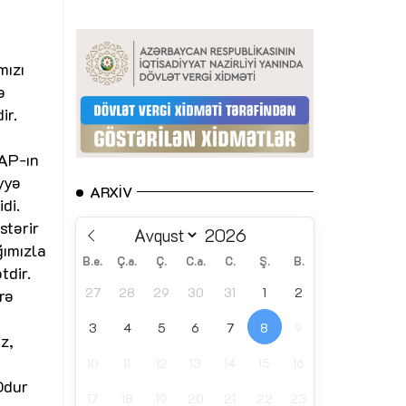
mızı
ə
ir.
NAP-ın
yyə
ARXIV
di.
stərir
ğımızla
B.e.
Ç.a.
Ç.
C.a.
C.
Ş.
B.
tdir.
27
28
29
30
31
1
2
rə
n
3
4
5
6
7
8
9
z,
10
11
12
13
14
15
16
Odur
17
18
19
20
21
22
23