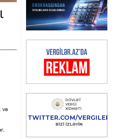
l
k və
r.