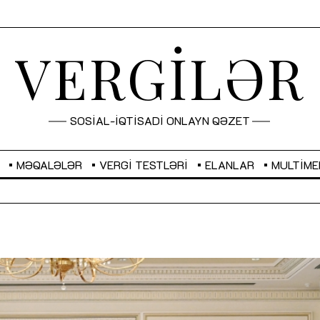
VERGİLƏR
SOSİAL-İQTİSADİ ONLAYN QƏZET
MƏQALƏLƏR
VERGI TESTLƏRI
ELANLAR
MULTIME
GBP
2,2873
RUB
2,0816
Sahibkarlıq fəaliyyəti üçün inklüziv
“Düzgün kommunikasiyanın
imkanlar yaradan vergi təşviqləri
real iş və sistemli fəaliyyə
MƏQALƏ
MÜSAHİBƏ