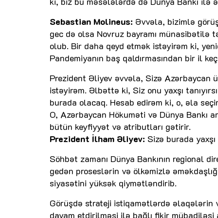
ki, biz bu məsələlərdə də Dünya Bankı ilə 
Sebastian Molineus:
Əvvəla, bizimlə görüş
gec də olsa Novruz bayramı münasibətilə tə
olub. Bir daha qeyd etmək istəyirəm ki, yen
Pandemiyanın baş qaldırmasından bir il keçi
Prezident Əliyev əvvəla, Sizə Azərbaycan 
istəyirəm. Əlbəttə ki, Siz onu yaxşı tanıyır
burada olacaq. Hesab edirəm ki, o, əla seçi
O, Azərbaycan Hökuməti və Dünya Bankı ar
bütün keyfiyyət və atributları gətirir.
Prezident İlham Əliyev:
Sizə burada yaxşı 
Söhbət zamanı Dünya Bankının regional dir
gedən proseslərin və ölkəmizlə əməkdaşlığı
siyasətini yüksək qiymətləndirib.
Görüşdə strateji istiqamətlərdə əlaqələrin
davam etdirilməsi ilə bağlı fikir mübadiləsi 