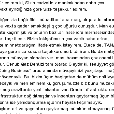
vür edirəm ki, Sizin cədvəliniz mənimkindən daha çox
axt ayırdığınıza görə Sizə təşəkkür edirəm.
ımızla bağlı fikir mübadiləsi aparmaq, birgə addımları
 bu vaxta qədər əməkdaşlıq çox uğurlu olmuşdur. Mən el
a keçirmişik və onların bəziləri hələ icra mərhələsindəd
təşkil edir. Bizim inkişafımızın çox vacib sahələrinə,
sizə minnətdarlığımı ifadə etmək istəyirəm. Eləcə də, TA
stəyə görə sizə xüsusi təşəkkürümü bildirirəm. Bu da mali
arına müəyyən siqnalın verilməsi baxımından çox önəmli i
ur. Cənub Qaz Dəhlizi tam olaraq 3 aydır ki, fəaliyyət gö
z “Doing Business” proqramında mövqeyimizi yaxşılaşdırma
i mövqedəyik. Bu, bizim üçün həqiqətən də mühüm nailiyyə
dirəcəyik və mən əminəm ki, görüşümüzdə biz bunu müzaki
muş ərazilərdə yeni imkanlar var. Orada infrastrukturu
nfrastruktur dağıdılmışdır və insanları qaytarmaq üçün bi
onra isə yenidənqurma işlərini həyata keçirməliyik.
köçkünləri və qaçqınları qaytarmaq mümkün olmayacaq. 