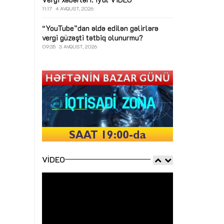
11:17
4 AVQUST, 2026
“YouTube”dan əldə edilən gəlirlərə
vergi güzəşti tətbiq olunurmu?
09:35
3 AVQUST, 2026
VIDEO