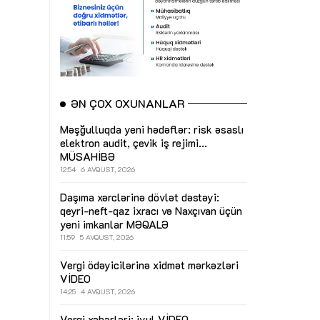
ƏN ÇOX OXUNANLAR
Məşğulluqda yeni hədəflər: risk əsaslı
elektron audit, çevik iş rejimi...
MÜSAHİBƏ
12:54
6 AVQUST, 2026
Daşıma xərclərinə dövlət dəstəyi:
qeyri-neft-qaz ixracı və Naxçıvan üçün
yeni imkanlar
MƏQALƏ
11:59
5 AVQUST, 2026
Vergi ödəyicilərinə xidmət mərkəzləri
VİDEO
14:25
4 AVQUST, 2026
Vergi xəbərləri: iyul
VİDEO