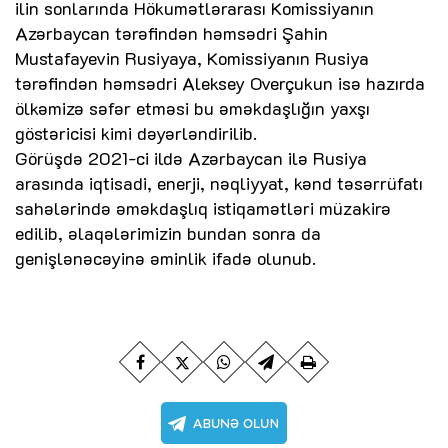
ilin sonlarında Hökumətlərarası Komissiyanın
Azərbaycan tərəfindən həmsədri Şahin
Mustafayevin Rusiyaya, Komissiyanın Rusiya
tərəfindən həmsədri Aleksey Overçukun isə hazırda
ölkəmizə səfər etməsi bu əməkdaşlığın yaxşı
göstəricisi kimi dəyərləndirilib.
Görüşdə 2021-ci ildə Azərbaycan ilə Rusiya
arasında iqtisadi, enerji, nəqliyyat, kənd təsərrüfatı
sahələrində əməkdaşlıq istiqamətləri müzakirə
edilib, əlaqələrimizin bundan sonra da
genişlənəcəyinə əminlik ifadə olunub.