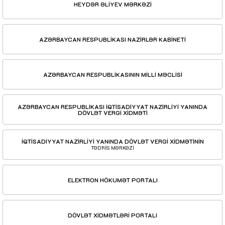
HEYDƏR ƏLİYEV MƏRKƏZİ
AZƏRBAYCAN RESPUBLİKASI NAZİRLƏR KABİNETİ
AZƏRBAYCAN RESPUBLİKASININ MİLLİ MƏCLİSİ
AZƏRBAYCAN RESPUBLİKASI İQTİSADİYYAT NAZİRLİYİ YANINDA
DÖVLƏT VERGİ XİDMƏTİ
İQTİSADİYYAT NAZİRLİYİ YANINDA DÖVLƏT VERGİ XİDMƏTİNİN
TƏDRİS MƏRKƏZİ
ELEKTRON HÖKUMƏT PORTALI
DÖVLƏT XİDMƏTLƏRİ PORTALI