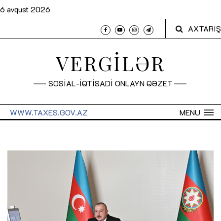
6 avqust 2026
AXTARIŞ
VERGİLƏR
SOSİAL-İQTİSADİ ONLAYN QƏZET
WWW.TAXES.GOV.AZ
MENU