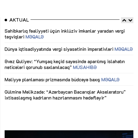
AKTUAL
Sahibkarlıq fəaliyyəti üçün inklüziv imkanlar yaradan vergi
“D
təşviqləri
MƏQALƏ
fə
lıq
Dünya iqtisadiyyatında vergi siyasətinin imperativləri
MƏQALƏ
Ni
mü
Əvəz Quliyev: “Yumşaq keçid sayəsində aparılmış islahatın
nəticələri qorunub saxlanılacaq”
MÜSAHİBƏ
Ay
ya
M
Maliyyə planlaması prizmasında büdcəyə baxış
MƏQALƏ
Az
Gülminə Məlikzadə: “Azərbaycan Bacarıqlar Akseleratoru”
ke
ixtisaslaşmış kadrların hazırlanmasını hədəfləyir”
Ay
su