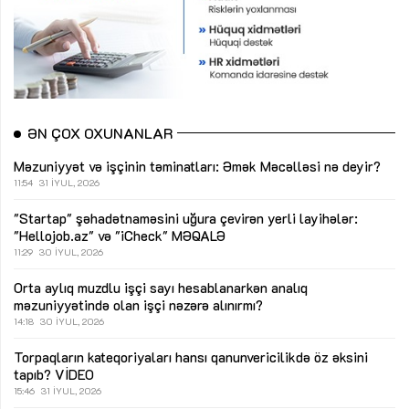
ƏN ÇOX OXUNANLAR
Məzuniyyət və işçinin təminatları: Əmək Məcəlləsi nə deyir?
11:54
31 İYUL, 2026
"Startap" şəhadətnaməsini uğura çevirən yerli layihələr:
"Hellojob.az" və "iCheck"
MƏQALƏ
11:29
30 İYUL, 2026
Orta aylıq muzdlu işçi sayı hesablanarkən analıq
məzuniyyətində olan işçi nəzərə alınırmı?
14:18
30 İYUL, 2026
Torpaqların kateqoriyaları hansı qanunvericilikdə öz əksini
tapıb?
VİDEO
15:46
31 İYUL, 2026