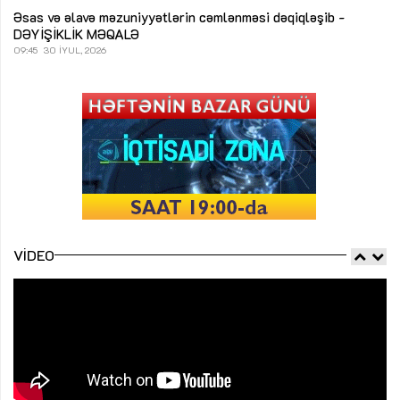
Əsas və əlavə məzuniyyətlərin cəmlənməsi dəqiqləşib -
DƏYİŞİKLİK
MƏQALƏ
09:45
30 İYUL, 2026
VIDEO