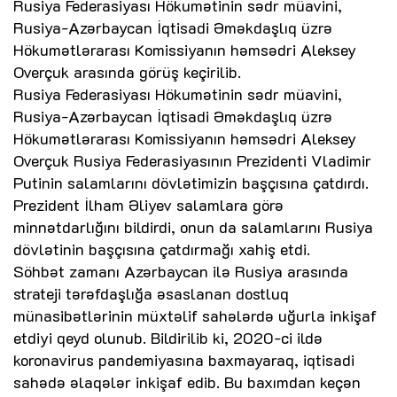
Rusiya Federasiyası Hökumətinin sədr müavini,
Rusiya-Azərbaycan İqtisadi Əməkdaşlıq üzrə
Hökumətlərarası Komissiyanın həmsədri Aleksey
Overçuk arasında görüş keçirilib.
Rusiya Federasiyası Hökumətinin sədr müavini,
Rusiya-Azərbaycan İqtisadi Əməkdaşlıq üzrə
Hökumətlərarası Komissiyanın həmsədri Aleksey
Overçuk Rusiya Federasiyasının Prezidenti Vladimir
Putinin salamlarını dövlətimizin başçısına çatdırdı.
Prezident İlham Əliyev salamlara görə
minnətdarlığını bildirdi, onun da salamlarını Rusiya
dövlətinin başçısına çatdırmağı xahiş etdi.
Söhbət zamanı Azərbaycan ilə Rusiya arasında
strateji tərəfdaşlığa əsaslanan dostluq
münasibətlərinin müxtəlif sahələrdə uğurla inkişaf
etdiyi qeyd olunub. Bildirilib ki, 2020-ci ildə
koronavirus pandemiyasına baxmayaraq, iqtisadi
sahədə əlaqələr inkişaf edib. Bu baxımdan keçən