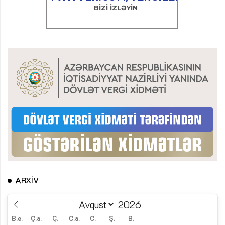
ARXIV
B.e.
Ç.a.
Ç.
C.a.
C.
Ş.
B.