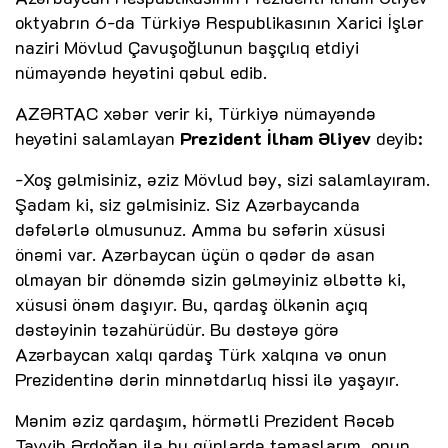
oktyabrın 6-da Türkiyə Respublikasının Xarici İşlər
naziri Mövlud Çavuşoğlunun başçılıq etdiyi
nümayəndə heyətini qəbul edib.
AZƏRTAC
xəbər verir ki, Türkiyə nümayəndə
heyətini salamlayan
Prezident İlham Əliyev
deyib:
-Xoş gəlmisiniz, əziz Mövlud bəy, sizi salamlayıram.
Şadam ki, siz gəlmisiniz. Siz Azərbaycanda
dəfələrlə olmusunuz. Amma bu səfərin xüsusi
önəmi var. Azərbaycan üçün o qədər də asan
olmayan bir dönəmdə sizin gəlməyiniz əlbəttə ki,
xüsusi önəm daşıyır. Bu, qardaş ölkənin açıq
dəstəyinin təzahürüdür. Bu dəstəyə görə
Azərbaycan xalqı qardaş Türk xalqına və onun
Prezidentinə dərin minnətdarlıq hissi ilə yaşayır.
Mənim əziz qardaşım, hörmətli Prezident Rəcəb
Tayyib Ərdoğan ilə bu günlərdə təmaslarım, onun