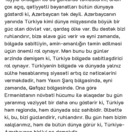
çox açıq, qətiyyətli bəyanatları bütün dünyaya
göstərdi ki, Azərbaycan tək deyil. Azərbaycanın
yanında Türkiyə kimi dünya miqyasında böyük bir
güc olan dövlət var, qardaş ölkə var. Bu dəstək bizi
ruhlandırır, bizə əlavə güc verir və eyni zamanda,
bölgədə sabitliyin, əmin-amanlığın təmin edilməsi
üçün önəmli rol oynayır. Mən bunu bu günlər
ərzində demişəm ki, Türkiyə bölgədə sabitləşdirici
rol oynayır. Türkiyənin bölgədə və dünyada yalnız
sülhə hesablanmış siyasəti artıq öz nəticələrini
verməkdədir, həm Yaxın Şərq bölgəsində, eyni
zamanda, Qafqaz bölgəsində. Ona görə
Ermənistanın növbəti hücumu ilə əlaqədar bu gün
yaranmış vəziyyət bir daha onu göstərir ki, Türkiyə
həm regionda, həm dünyada söz sahibidir. Əlbəttə
ki, bu, bizi gücləndirir, ruhlandırır. Bu gün həm bizim
xalqlarımız, həm də bütün dünya görür ki, Türkiyə-
Azərbaycan birliyi nə deməkdir.