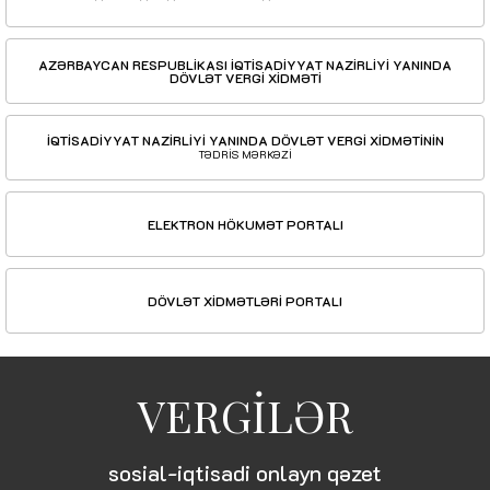
AZƏRBAYCAN RESPUBLİKASI İQTİSADİYYAT NAZİRLİYİ YANINDA
DÖVLƏT VERGİ XİDMƏTİ
İQTİSADİYYAT NAZİRLİYİ YANINDA DÖVLƏT VERGİ XİDMƏTİNİN
TƏDRİS MƏRKƏZİ
ELEKTRON HÖKUMƏT PORTALI
DÖVLƏT XİDMƏTLƏRİ PORTALI
VERGİLƏR
sosial-iqtisadi onlayn qəzet