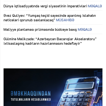
lıq
Dünya iqtisadiyyatında vergi siyasətinin imperativləri
MƏQALƏ
Ni
mü
Əvəz Quliyev: “Yumşaq keçid sayəsində aparılmış islahatın
nəticələri qorunub saxlanılacaq”
MÜSAHİBƏ
Ay
ya
M
Maliyyə planlaması prizmasında büdcəyə baxış
MƏQALƏ
Az
Gülminə Məlikzadə: “Azərbaycan Bacarıqlar Akseleratoru”
ke
ixtisaslaşmış kadrların hazırlanmasını hədəfləyir”
Ay
su