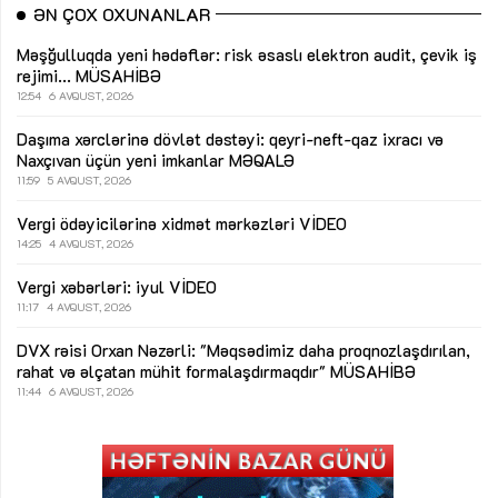
ƏN ÇOX OXUNANLAR
Məşğulluqda yeni hədəflər: risk əsaslı elektron audit, çevik iş
rejimi...
MÜSAHİBƏ
12:54
6 AVQUST, 2026
Daşıma xərclərinə dövlət dəstəyi: qeyri-neft-qaz ixracı və
Naxçıvan üçün yeni imkanlar
MƏQALƏ
11:59
5 AVQUST, 2026
Vergi ödəyicilərinə xidmət mərkəzləri
VİDEO
14:25
4 AVQUST, 2026
Vergi xəbərləri: iyul
VİDEO
11:17
4 AVQUST, 2026
DVX rəisi Orxan Nəzərli: "Məqsədimiz daha proqnozlaşdırılan,
rahat və əlçatan mühit formalaşdırmaqdır"
MÜSAHİBƏ
11:44
6 AVQUST, 2026