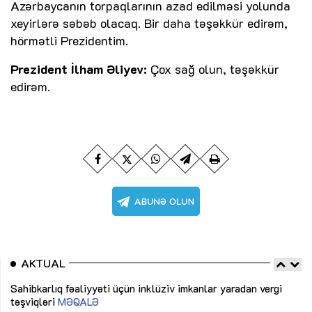
Azərbaycanın torpaqlarının azad edilməsi yolunda
xeyirlərə səbəb olacaq. Bir daha təşəkkür edirəm,
hörmətli Prezidentim.
Prezident İlham Əliyev:
Çox sağ olun, təşəkkür
edirəm.
AKTUAL
Sahibkarlıq fəaliyyəti üçün inklüziv imkanlar yaradan vergi
“D
təşviqləri
MƏQALƏ
fə