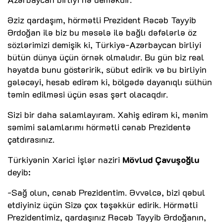
Əziz qardaşım, hörmətli Prezident Rəcəb Tayyib
Ərdoğan ilə biz bu məsələ ilə bağlı dəfələrlə öz
sözlərimizi demişik ki, Türkiyə-Azərbaycan birliyi
bütün dünya üçün örnək olmalıdır. Bu gün biz real
həyatda bunu göstəririk, sübut edirik və bu birliyin
gələcəyi, hesab edirəm ki, bölgədə dayanıqlı sülhün
təmin edilməsi üçün əsas şərt olacaqdır.
Sizi bir daha salamlayıram. Xahiş edirəm ki, mənim
səmimi salamlarımı hörmətli cənab Prezidentə
çatdırasınız.
Türkiyənin Xarici İşlər naziri
Mövlud Çavuşoğlu
deyib:
-Sağ olun, cənab Prezidentim. Əvvəlcə, bizi qəbul
etdiyiniz üçün Sizə çox təşəkkür edirik. Hörmətli
Prezidentimiz, qardaşınız Rəcəb Tayyib Ərdoğanın,