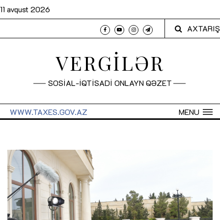
11 avqust 2026
AXTARIŞ
VERGİLƏR
SOSİAL-İQTİSADİ ONLAYN QƏZET
WWW.TAXES.GOV.AZ
MENU