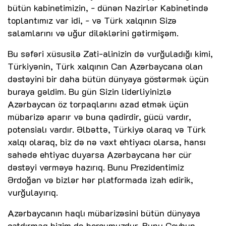
bütün kabinetimizin, - dünən Nazirlər Kabinetində
toplantımız var idi, - və Türk xalqının Sizə
salamlarını və uğur diləklərini gətirmişəm.
Bu səfəri xüsusilə Zati-alinizin də vurğuladığı kimi,
Türkiyənin, Türk xalqının Can Azərbaycana olan
dəstəyini bir daha bütün dünyaya göstərmək üçün
buraya gəldim. Bu gün Sizin liderliyinizlə
Azərbaycan öz torpaqlarını azad etmək üçün
mübarizə aparır və buna qadirdir, gücü vardır,
potensialı vardır. Əlbəttə, Türkiyə olaraq və Türk
xalqı olaraq, biz də nə vaxt ehtiyacı olarsa, hansı
sahədə ehtiyac duyarsa Azərbaycana hər cür
dəstəyi verməyə hazırıq. Bunu Prezidentimiz
Ərdoğan və bizlər hər platformada izah edirik,
vurğulayırıq.
Azərbaycanın haqlı mübarizəsini bütün dünyaya
çatdırmaq bizim də borcumuzdur. Bunu Ceyhun