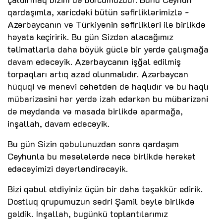
qardaşımla, xaricdəki bütün səfirliklərimizlə -
Azərbaycanın və Türkiyənin səfirlikləri ilə birlikdə
həyata keçiririk. Bu gün Sizdən alacağımız
təlimatlarla daha böyük güclə bir yerdə çalışmağa
davam edəcəyik. Azərbaycanın işğal edilmiş
torpaqları artıq azad olunmalıdır. Azərbaycan
hüquqi və mənəvi cəhətdən də haqlıdır və bu haqlı
mübarizəsini hər yerdə izah edərkən bu mübarizəni
də meydanda və masada birlikdə aparmağa,
inşallah, davam edəcəyik.
Bu gün Sizin qəbulunuzdan sonra qardaşım
Ceyhunla bu məsələlərdə necə birlikdə hərəkət
edəcəyimizi dəyərləndirəcəyik.
Bizi qəbul etdiyiniz üçün bir daha təşəkkür edirik.
Dostluq qrupumuzun sədri Şamil bəylə birlikdə
gəldik. İnşallah, bugünkü toplantılarımız