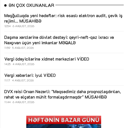
ƏN ÇOX OXUNANLAR
Məşğulluqda yeni hədəflər: risk əsaslı elektron audit, çevik iş
rejimi...
MÜSAHİBƏ
12:54
6 AVQUST, 2026
Daşıma xərclərinə dövlət dəstəyi: qeyri-neft-qaz ixracı və
Naxçıvan üçün yeni imkanlar
MƏQALƏ
11:59
5 AVQUST, 2026
Vergi ödəyicilərinə xidmət mərkəzləri
VİDEO
14:25
4 AVQUST, 2026
Vergi xəbərləri: iyul
VİDEO
11:17
4 AVQUST, 2026
DVX rəisi Orxan Nəzərli: "Məqsədimiz daha proqnozlaşdırılan,
rahat və əlçatan mühit formalaşdırmaqdır"
MÜSAHİBƏ
11:44
6 AVQUST, 2026