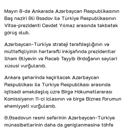
Mayın 8-də Ankarada Azərbaycan Respublikasının
Baş naziri Əli Əsədov ilə Türkiyə Respublikasının
Vitse-prezidenti Cevdet Yılmaz arasında təkbətək
görüş olub.
Azərbaycan-Türkiyə strateji tərəfdaşlığının və
müttəfiqliyinin hərtərəfli inkişafında prezidentlər
İlham Əliyevin və Rəcəb Tayyib Ərdoğanın səyləri
xüsusi vurğulanıb.
Ankara şəhərində keçiriləcək Azərbaycan
Respublikası ilə Türkiyə Respublikası arasında
iqtisadi əməkdaşlıq üzrə Birgə Hökumətlərarası
Komissiyanın 11-ci iclasının və birgə Biznes Forumun
əhəmiyyəti vurğulanıb.
Ə.Əsədovun rəsmi səfərinin Azərbaycan-Türkiyə
münasibətlərinin daha da genişlənməsinə töhfə