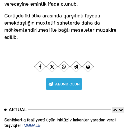
verəcəyinə əminlik ifadə olunub.
Görüşdə iki ölkə arasında qarşılıqlı faydalı
əməkdaşlığın müxtəlif sahələrdə daha da
möhkəmləndirilməsi ilə bağlı məsələlər müzakirə
edilib.
AKTUAL
Sahibkarlıq fəaliyyəti üçün inklüziv imkanlar yaradan vergi
“D
təşviqləri
MƏQALƏ
fə