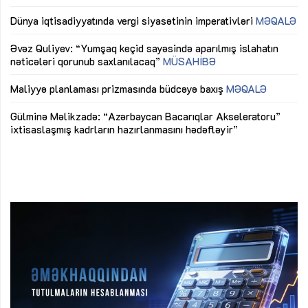
lıq
Dünya iqtisadiyyatında vergi siyasətinin imperativləri
MƏQALƏ
Ni
mü
Əvəz Quliyev: “Yumşaq keçid sayəsində aparılmış islahatın
nəticələri qorunub saxlanılacaq”
MÜSAHİBƏ
Ay
ya
M
Maliyyə planlaması prizmasında büdcəyə baxış
MƏQALƏ
Az
Gülminə Məlikzadə: “Azərbaycan Bacarıqlar Akseleratoru”
ke
ixtisaslaşmış kadrların hazırlanmasını hədəfləyir”
Ay
su