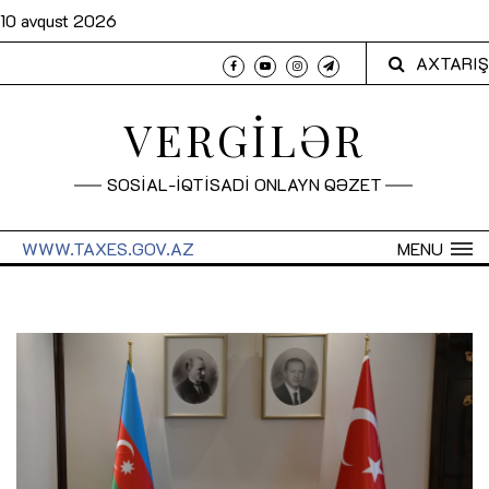
10 avqust 2026
AXTARIŞ
VERGİLƏR
SOSİAL-İQTİSADİ ONLAYN QƏZET
WWW.TAXES.GOV.AZ
MENU