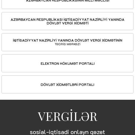
AZƏRBAYCAN RESPUBLİKASININ MİLLİ MƏCLİSİ
AZƏRBAYCAN RESPUBLİKASI İQTİSADİYYAT NAZİRLİYİ YANINDA
DÖVLƏT VERGİ XİDMƏTİ
İQTİSADİYYAT NAZİRLİYİ YANINDA DÖVLƏT VERGİ XİDMƏTİNİN
TƏDRİS MƏRKƏZİ
ELEKTRON HÖKUMƏT PORTALI
DÖVLƏT XİDMƏTLƏRİ PORTALI
VERGİLƏR
sosial-iqtisadi onlayn qəzet