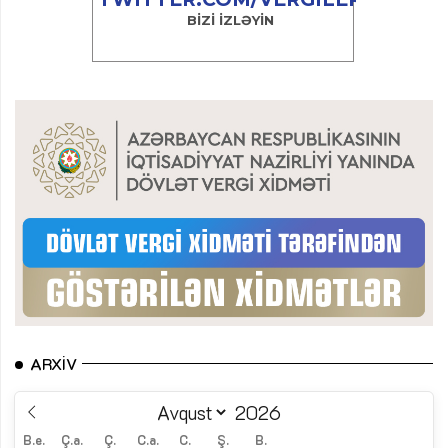
ARXIV
B.e.
Ç.a.
Ç.
C.a.
C.
Ş.
B.