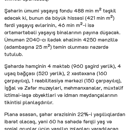
Şəhərin ümumi yaşayış fondu 488 min m² təşkil
edəcək ki, bunun da böyük hissəsi (421 min m²)
fərdi yaşayış evlərinin, 46 min m²-i isə
ortamərtəbəli yaşayış binalarının payına düşəcək.
Ümumən 2040-cı ilədək əhalinin 4250 mənzillə
(adambaşına 25 m²) təmin olunması nəzərdə
tutulub.
Şəhərdə həmçinin 4 məktəb (960 şagird yerlik), 4
uşaq bağçası (520 yerlik), 2 xəstəxana (160
çarpayılıq), 1 reabilitasiya mərkəzi (150 çarpayılıq),
İşğal və Zəfər muzeyləri, mehmanxanalar, müxtəlif
ictimai-iaşə obyektləri və idman meydançalarının
tikintisi planlaşdırılır.
Plana əsasən, şəhər ərazisinin 22%-i yaşıllıqlardan
ibarət olacaq, yəni 60 ha sahədə fərqli yaş və
sosial qruplar üçün yaşıllıq zolaqları yaradılacaq.