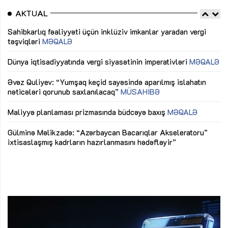
AKTUAL
Sahibkarlıq fəaliyyəti üçün inklüziv imkanlar yaradan vergi
“D
təşviqləri
MƏQALƏ
fə
lıq
Dünya iqtisadiyyatında vergi siyasətinin imperativləri
MƏQALƏ
Ni
mü
Əvəz Quliyev: “Yumşaq keçid sayəsində aparılmış islahatın
nəticələri qorunub saxlanılacaq”
MÜSAHİBƏ
Ay
ya
M
Maliyyə planlaması prizmasında büdcəyə baxış
MƏQALƏ
Az
Gülminə Məlikzadə: “Azərbaycan Bacarıqlar Akseleratoru”
ke
ixtisaslaşmış kadrların hazırlanmasını hədəfləyir”
Ay
su