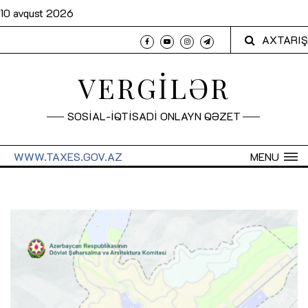
10 avqust 2026
AXTARIŞ
VERGİLƏR
SOSİAL-İQTİSADİ ONLAYN QƏZET
WWW.TAXES.GOV.AZ
MENU