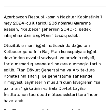
Azərbaycan Respublikasının Nazirlər Kabinetinin 1
may 2024-cü il tarixli 235 nömrəli Qərarına
əsasən, “Kəlbəcər şəhərinin 2040-cı ilədək
inkişafına dair Baş Planı” təsdiq edilib.
Otuzillik erməni işğalı nəticəsində dağıdılan
Kəlbəcər şəhərinin Baş Plan konsepsiyası işğal
dövründən əvvəlki vəziyyəti və ərazinin relyefi,
tarix-memarlıq ənənələri nəzərə alınmaqla tərtib
edilib. Plan Dövlət Şəhərsalma və Arxitektura
Komitəsinin sifarişi ilə şəhərsalma sahəsində
irimiqyaslı layihələrin müəllifi olan İsveçrənin “sa
partners” şirkətinin və Bakı Dövlət Layihə
İnstitutunun təcrübəli mütəxəssisləri tərəfindən
hazırlanıb.