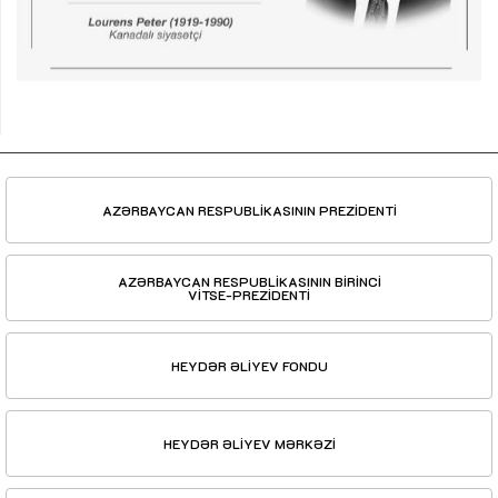
AZƏRBAYCAN RESPUBLİKASININ PREZİDENTİ
AZƏRBAYCAN RESPUBLİKASININ BİRİNCİ
VİTSE-PREZİDENTİ
HEYDƏR ƏLİYEV FONDU
HEYDƏR ƏLİYEV MƏRKƏZİ