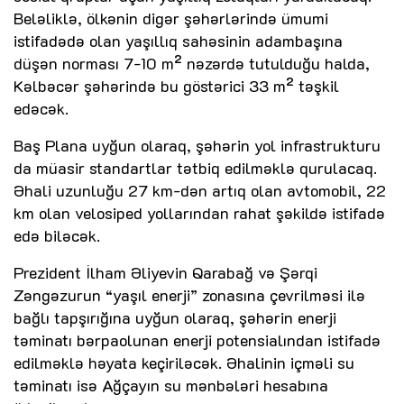
Beləliklə, ölkənin digər şəhərlərində ümumi
istifadədə olan yaşıllıq sahəsinin adambaşına
düşən norması 7-10 m² nəzərdə tutulduğu halda,
Kəlbəcər şəhərində bu göstərici 33 m² təşkil
edəcək.
Baş Plana uyğun olaraq, şəhərin yol infrastrukturu
da müasir standartlar tətbiq edilməklə qurulacaq.
Əhali uzunluğu 27 km-dən artıq olan avtomobil, 22
km olan velosiped yollarından rahat şəkildə istifadə
edə biləcək.
Prezident İlham Əliyevin Qarabağ və Şərqi
Zəngəzurun “yaşıl enerji” zonasına çevrilməsi ilə
bağlı tapşırığına uyğun olaraq, şəhərin enerji
təminatı bərpaolunan enerji potensialından istifadə
edilməklə həyata keçiriləcək. Əhalinin içməli su
təminatı isə Ağçayın su mənbələri hesabına