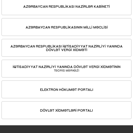
AZƏRBAYCAN RESPUBLİKASI NAZİRLƏR KABİNETİ
AZƏRBAYCAN RESPUBLİKASININ MİLLİ MƏCLİSİ
AZƏRBAYCAN RESPUBLİKASI İQTİSADİYYAT NAZİRLİYİ YANINDA
DÖVLƏT VERGİ XİDMƏTİ
İQTİSADİYYAT NAZİRLİYİ YANINDA DÖVLƏT VERGİ XİDMƏTİNİN
TƏDRİS MƏRKƏZİ
ELEKTRON HÖKUMƏT PORTALI
DÖVLƏT XİDMƏTLƏRİ PORTALI