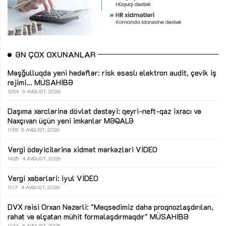
ƏN ÇOX OXUNANLAR
Məşğulluqda yeni hədəflər: risk əsaslı elektron audit, çevik iş
rejimi...
MÜSAHİBƏ
12:54
6 AVQUST, 2026
Daşıma xərclərinə dövlət dəstəyi: qeyri-neft-qaz ixracı və
Naxçıvan üçün yeni imkanlar
MƏQALƏ
11:59
5 AVQUST, 2026
Vergi ödəyicilərinə xidmət mərkəzləri
VİDEO
14:25
4 AVQUST, 2026
Vergi xəbərləri: iyul
VİDEO
11:17
4 AVQUST, 2026
DVX rəisi Orxan Nəzərli: "Məqsədimiz daha proqnozlaşdırılan,
rahat və əlçatan mühit formalaşdırmaqdır"
MÜSAHİBƏ
11:44
6 AVQUST, 2026