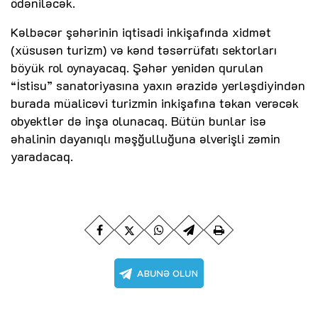
ödəniləcək.
Kəlbəcər şəhərinin iqtisadi inkişafında xidmət
(xüsusən turizm) və kənd təsərrüfatı sektorları
böyük rol oynayacaq. Şəhər yenidən qurulan
“İstisu” sanatoriyasına yaxın ərazidə yerləşdiyindən
burada müalicəvi turizmin inkişafına təkan verəcək
obyektlər də inşa olunacaq. Bütün bunlar isə
əhalinin dayanıqlı məşğulluğuna əlverişli zəmin
yaradacaq.