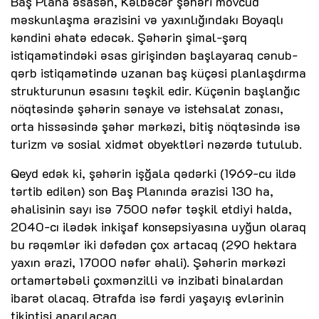
Baş Plana əsasən, Kəlbəcər şəhəri mövcud
məskunlaşma ərazisini və yaxınlığındakı Boyaqlı
kəndini əhatə edəcək. Şəhərin şimal-şərq
istiqamətindəki əsas girişindən başlayaraq cənub-
qərb istiqamətində uzanan baş küçəsi planlaşdırma
strukturunun əsasını təşkil edir. Küçənin başlanğıc
nöqtəsində şəhərin sənaye və istehsalat zonası,
orta hissəsində şəhər mərkəzi, bitiş nöqtəsində isə
turizm və sosial xidmət obyektləri nəzərdə tutulub.
Qeyd edək ki, şəhərin işğala qədərki (1969-cu ildə
tərtib edilən) son Baş Planında ərazisi 130 ha,
əhalisinin sayı isə 7500 nəfər təşkil etdiyi halda,
2040-cı ilədək inkişaf konsepsiyasına uyğun olaraq
bu rəqəmlər iki dəfədən çox artacaq (290 hektara
yaxın ərazi, 17000 nəfər əhali). Şəhərin mərkəzi
ortamərtəbəli çoxmənzilli və inzibati binalardan
ibarət olacaq. Ətrafda isə fərdi yaşayış evlərinin
tikintisi aparılacaq.