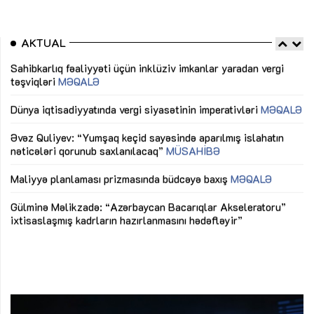
AKTUAL
Sahibkarlıq fəaliyyəti üçün inklüziv imkanlar yaradan vergi
“D
təşviqləri
MƏQALƏ
fə
lıq
Dünya iqtisadiyyatında vergi siyasətinin imperativləri
MƏQALƏ
Ni
mü
Əvəz Quliyev: “Yumşaq keçid sayəsində aparılmış islahatın
nəticələri qorunub saxlanılacaq”
MÜSAHİBƏ
Ay
ya
M
Maliyyə planlaması prizmasında büdcəyə baxış
MƏQALƏ
Az
Gülminə Məlikzadə: “Azərbaycan Bacarıqlar Akseleratoru”
ke
ixtisaslaşmış kadrların hazırlanmasını hədəfləyir”
Ay
su