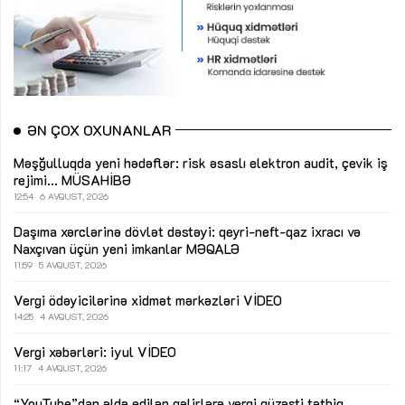
ƏN ÇOX OXUNANLAR
Məşğulluqda yeni hədəflər: risk əsaslı elektron audit, çevik iş
rejimi...
MÜSAHİBƏ
12:54
6 AVQUST, 2026
Daşıma xərclərinə dövlət dəstəyi: qeyri-neft-qaz ixracı və
Naxçıvan üçün yeni imkanlar
MƏQALƏ
11:59
5 AVQUST, 2026
Vergi ödəyicilərinə xidmət mərkəzləri
VİDEO
14:25
4 AVQUST, 2026
Vergi xəbərləri: iyul
VİDEO
11:17
4 AVQUST, 2026
“YouTube”dan əldə edilən gəlirlərə vergi güzəşti tətbiq