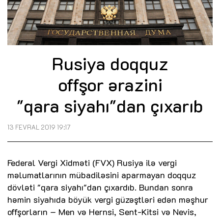
Rusiya doqquz
offşor ərazini
"qara siyahı"dan çıxarıb
13 FEVRAL 2019 19:17
Federal Vergi Xidməti (FVX) Rusiya ilə vergi
məlumatlarının mübadiləsini aparmayan doqquz
dövləti "qara siyahı"dan çıxardıb. Bundan sonra
həmin siyahıda böyük vergi güzəştləri edən məşhur
offşorların – Men və Hernsi, Sent-Kitsi və Nevis,