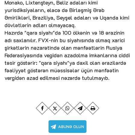
Monako, Lixtenşteyn, Beliz adaları kimi
yurisdiksiyaların, eləcə də Birləşmiş Ərəb
Əmirlikləri, Braziliya, Seyşel adaları və Uqanda kimi
dövlətlərin adları olmayacaq.
Hazırda "qara siyahı"da 100 ölkənin və 18 ərazinin
adı saxlanılır. FVX-nin bu siyahısında olmaq xarici
şirkətlərin nəzarətində olan mənfəətlərin Rusiya
Federasiyasında vegidən azadolma imkanlarına ciddi
təsir göstərir: "qara siyahı"ya daxil olan ərazilərdə
fəaliyyət göstərən müəssisələr üçün mənfəətin
vergidən azad edilməsi nəzərdə tutulmayıb.