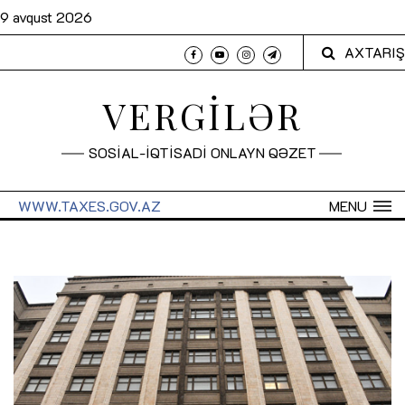
9 avqust 2026
AXTARIŞ
VERGİLƏR
SOSİAL-İQTİSADİ ONLAYN QƏZET
WWW.TAXES.GOV.AZ
MENU