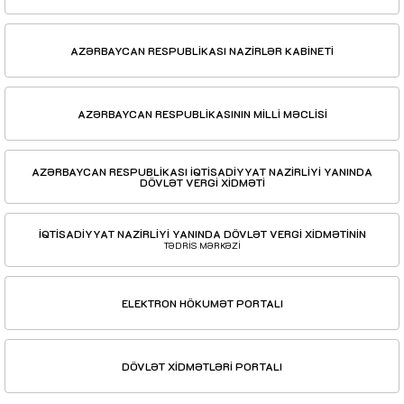
AZƏRBAYCAN RESPUBLİKASI NAZİRLƏR KABİNETİ
AZƏRBAYCAN RESPUBLİKASININ MİLLİ MƏCLİSİ
AZƏRBAYCAN RESPUBLİKASI İQTİSADİYYAT NAZİRLİYİ YANINDA
DÖVLƏT VERGİ XİDMƏTİ
İQTİSADİYYAT NAZİRLİYİ YANINDA DÖVLƏT VERGİ XİDMƏTİNİN
TƏDRİS MƏRKƏZİ
ELEKTRON HÖKUMƏT PORTALI
DÖVLƏT XİDMƏTLƏRİ PORTALI