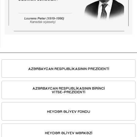
AZƏRBAYCAN RESPUBLİKASININ PREZİDENTİ
AZƏRBAYCAN RESPUBLİKASININ BİRİNCİ
VİTSE-PREZİDENTİ
HEYDƏR ƏLİYEV FONDU
HEYDƏR ƏLİYEV MƏRKƏZİ