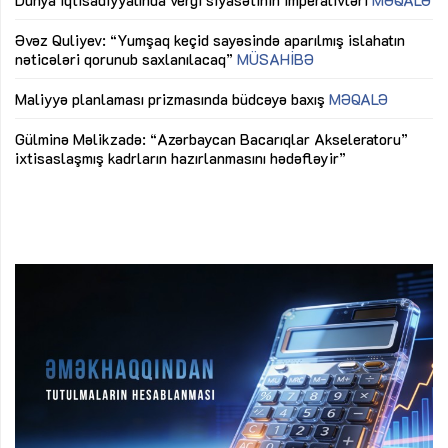
lıq
Dünya iqtisadiyyatında vergi siyasətinin imperativləri
MƏQALƏ
Ni
mü
Əvəz Quliyev: “Yumşaq keçid sayəsində aparılmış islahatın
nəticələri qorunub saxlanılacaq”
MÜSAHİBƏ
Ay
ya
M
Maliyyə planlaması prizmasında büdcəyə baxış
MƏQALƏ
Az
Gülminə Məlikzadə: “Azərbaycan Bacarıqlar Akseleratoru”
ke
ixtisaslaşmış kadrların hazırlanmasını hədəfləyir”
Ay
su