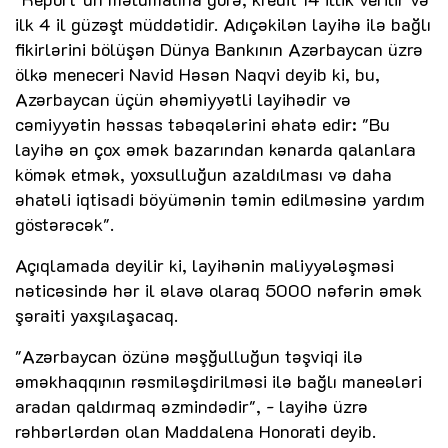
ilk 4 il güzəşt müddətidir. Adıçəkilən layihə ilə bağlı
fikirlərini bölüşən Dünya Bankının Azərbaycan üzrə
ölkə meneceri Navid Həsən Naqvi deyib ki, bu,
Azərbaycan üçün əhəmiyyətli layihədir və
cəmiyyətin həssas təbəqələrini əhatə edir: "Bu
layihə ən çox əmək bazarından kənarda qalanlara
kömək etmək, yoxsulluğun azaldılması və daha
əhatəli iqtisadi böyümənin təmin edilməsinə yardım
göstərəcək".
Açıqlamada deyilir ki, layihənin maliyyələşməsi
nəticəsində hər il əlavə olaraq 5000 nəfərin əmək
şəraiti yaxşılaşacaq.
"Azərbaycan özünə məşğulluğun təşviqi ilə
əməkhaqqının rəsmiləşdirilməsi ilə bağlı maneələri
aradan qaldırmaq əzmindədir", - layihə üzrə
rəhbərlərdən olan Maddalena Honorati deyib.