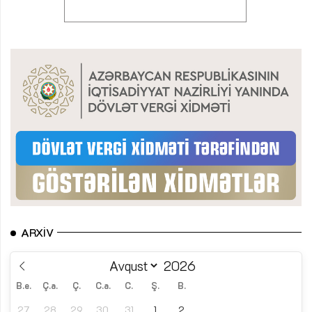
ARXIV
B.e.
Ç.a.
Ç.
C.a.
C.
Ş.
B.
27
28
29
30
31
1
2