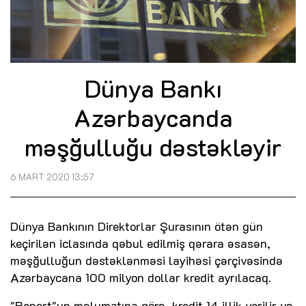
Dünya Bankı
Azərbaycanda
məşğulluğu dəstəkləyir
6 MART 2020 13:57
Dünya Bankının Direktorlar Şurasının ötən gün
keçirilən iclasında qəbul edilmiş qərara əsasən,
məşğulluğun dəstəklənməsi layihəsi çərçivəsində
Azərbaycana 100 milyon dollar kredit ayrılacaq.
"Report"un məlumatına görə, kredit 14 illik verilir və