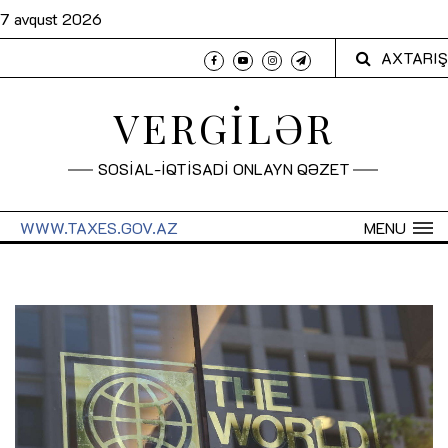
7 avqust 2026
AXTARIŞ
VERGİLƏR
SOSİAL-İQTİSADİ ONLAYN QƏZET
WWW.TAXES.GOV.AZ
MENU