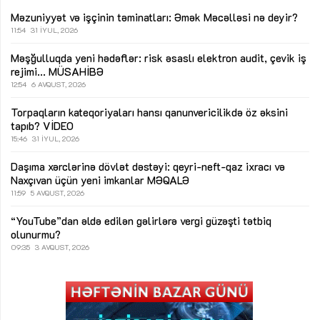
Məzuniyyət və işçinin təminatları: Əmək Məcəlləsi nə deyir?
11:54
31 İYUL, 2026
Məşğulluqda yeni hədəflər: risk əsaslı elektron audit, çevik iş
rejimi...
MÜSAHİBƏ
12:54
6 AVQUST, 2026
Torpaqların kateqoriyaları hansı qanunvericilikdə öz əksini
tapıb?
VİDEO
15:46
31 İYUL, 2026
Daşıma xərclərinə dövlət dəstəyi: qeyri-neft-qaz ixracı və
Naxçıvan üçün yeni imkanlar
MƏQALƏ
11:59
5 AVQUST, 2026
“YouTube”dan əldə edilən gəlirlərə vergi güzəşti tətbiq
olunurmu?
09:35
3 AVQUST, 2026