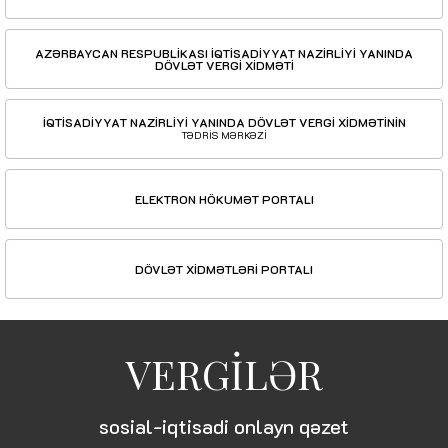
AZƏRBAYCAN RESPUBLİKASI İQTİSADİYYAT NAZİRLİYİ YANINDA
DÖVLƏT VERGİ XİDMƏTİ
İQTİSADİYYAT NAZİRLİYİ YANINDA DÖVLƏT VERGİ XİDMƏTİNİN
TƏDRİS MƏRKƏZİ
ELEKTRON HÖKUMƏT PORTALI
DÖVLƏT XİDMƏTLƏRİ PORTALI
VERGİLƏR
sosial-iqtisadi onlayn qəzet