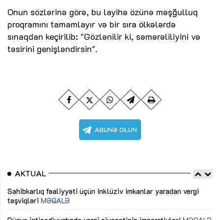
Onun sözlərinə görə, bu layihə özünə məşğulluq
proqramını tamamlayır və bir sıra ölkələrdə
sınaqdan keçirilib: "Gözlənilir ki, səmərəliliyini və
təsirini genişləndirsin".
AKTUAL
Sahibkarlıq fəaliyyəti üçün inklüziv imkanlar yaradan vergi
“D
təşviqləri
MƏQALƏ
fə