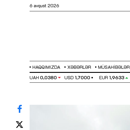
6 avqust 2026
HAQQIMIZDA
XƏBƏRLƏR
MÜSAHIBƏLƏR
EL
0,6486
UAH
0,0380
USD
1,7000
EUR
1,9633