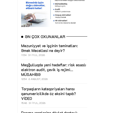
ƏN ÇOX OXUNANLAR
Məzuniyyət və işçinin təminatları:
Əmək Məcəlləsi nə deyir?
11:54
31 İYUL, 2026
Məşğulluqda yeni hədəflər: risk əsaslı
elektron audit, çevik iş rejimi...
MÜSAHİBƏ
12:54
6 AVQUST, 2026
Torpaqların kateqoriyaları hansı
qanunvericilikdə öz əksini tapıb?
VİDEO
15:46
31 İYUL, 2026
Daşıma xərclərinə dövlət dəstəyi: