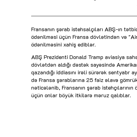
Fransanın şərab istehsalçıları ABŞ-ın tətbiq
ödənilməsi üçün Fransa dövlətindən və "Ai
ödənilməsini xahiş ediblər.
ABŞ Prezidenti Donald Tramp aviasiya sahə
dövlətdən aldığı dəstək sayəsində Amerikan
qazandığı iddiasını irəli sürərək sentyabr 
də Fransa şərablarına 25 faiz əlavə gömrük 
nəticələnib, Fransanın şərab istehçılarının
üçün onlar böyük itkilərə məruz qalıblar.