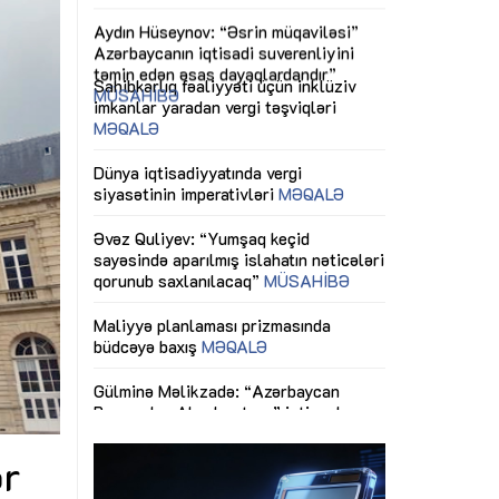
ericiliyinə
Dünya iqtisadiyyatında vergi
Nicat İmanov: "
ühitinin
siyasətinin imperativləri
MƏQALƏ
dəyişikliklər s
edir"
yaxşılaşdırılma
MÜSAHİBƏ
Əvəz Quliyev: “Yumşaq keçid
sayəsində aparılmış islahatın nəticələri
miz daha
qorunub saxlanılacaq”
MÜSAHİBƏ
Aytən Kərimov
, çevik və
inklüziv iş müh
dırmaqdır”
öyrənən komand
Maliyyə planlaması prizmasında
MÜSAHİBƏ
büdcəyə baxış
MƏQALƏ
tərəfdaşlığı
Azərbaycanda d
Gülminə Məlikzadə: “Azərbaycan
n ilk pilot
çərçivəsində hə
Bacarıqlar Akseleratoru” ixtisaslaşmış
layihə
VİDEO
kadrların hazırlanmasını hədəfləyir”
qaviləsi”
Aydın Hüseynov
renliyini
Azərbaycanın iq
andır”
təmin edən əsa
MÜSAHİBƏ
ər