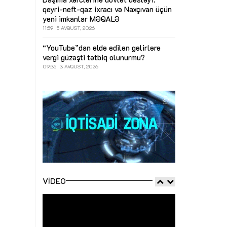
qeyri-neft-qaz ixracı və Naxçıvan üçün
yeni imkanlar
MƏQALƏ
11:59
5 AVQUST, 2026
“YouTube”dan əldə edilən gəlirlərə
vergi güzəşti tətbiq olunurmu?
09:35
3 AVQUST, 2026
VIDEO