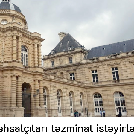
Dünya iqtisadiyyatında vergi
Nicat İmanov: "Vergi qanunv
siyasətinin imperativləri
MƏQALƏ
dəyişikliklər sahibkarlıq m
yaxşılaşdırılmasına xidmət 
MÜSAHİBƏ
Əvəz Quliyev: “Yumşaq keçid
sayəsində aparılmış islahatın nəticələri
qorunub saxlanılacaq”
MÜSAHİBƏ
Aytən Kərimova: “Məqsədi
inklüziv iş mühiti yaratmaq
öyrənən komanda formalaş
Maliyyə planlaması prizmasında
MÜSAHİBƏ
büdcəyə baxış
MƏQALƏ
Azərbaycanda dövlət-özəl 
Gülminə Məlikzadə: “Azərbaycan
çərçivəsində həyata keçirilə
Bacarıqlar Akseleratoru” ixtisaslaşmış
layihə
VİDEO
kadrların hazırlanmasını hədəfləyir”
Aydın Hüseynov: “Əsrin mü
Azərbaycanın iqtisadi suve
təmin edən əsas dayaqlard
MÜSAHİBƏ
hsalçıları təzminat istəyirl