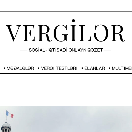
VERGİLƏR
SOSİAL-İQTİSADİ ONLAYN QƏZET
MƏQALƏLƏR
VERGI TESTLƏRI
ELANLAR
MULTIME
GBP
2,2882
RUB
2,1023
Sahibkarlıq fəaliyyəti üçün inklüziv
“Düzgün kommunikasiyanın
imkanlar yaradan vergi təşviqləri
real iş və sistemli fəaliyyə
MƏQALƏ
MÜSAHİBƏ