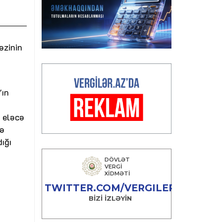
əzinin
"ın
, eləcə
lə
ığı