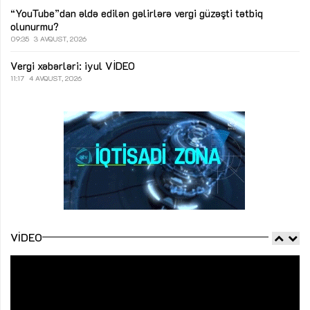
“YouTube”dan əldə edilən gəlirlərə vergi güzəşti tətbiq
olunurmu?
09:35
3 AVQUST, 2026
Vergi xəbərləri: iyul
VİDEO
11:17
4 AVQUST, 2026
VIDEO