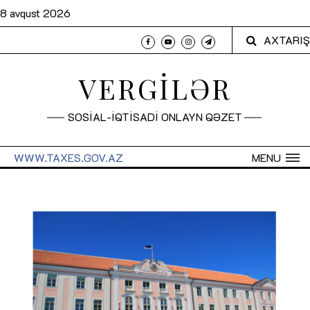
8 avqust 2026
AXTARIŞ
VERGİLƏR
SOSİAL-İQTİSADİ ONLAYN QƏZET
WWW.TAXES.GOV.AZ
MENU