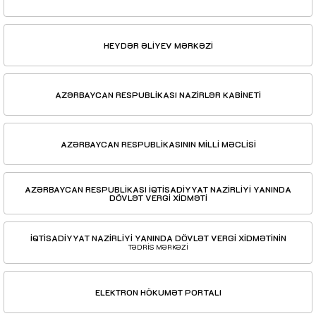
HEYDƏR ƏLİYEV MƏRKƏZİ
AZƏRBAYCAN RESPUBLİKASI NAZİRLƏR KABİNETİ
AZƏRBAYCAN RESPUBLİKASININ MİLLİ MƏCLİSİ
AZƏRBAYCAN RESPUBLİKASI İQTİSADİYYAT NAZİRLİYİ YANINDA
DÖVLƏT VERGİ XİDMƏTİ
İQTİSADİYYAT NAZİRLİYİ YANINDA DÖVLƏT VERGİ XİDMƏTİNİN
TƏDRİS MƏRKƏZİ
ELEKTRON HÖKUMƏT PORTALI