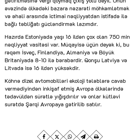
gətirilməsinə vergi qoymaq çıxış yolu deyil. Onun
əvəzində ölkədəki bazara nəzarəti möhkəmlətmək
və əhali arasında ictimai nəqliyyatdan istifadə ilə
bağlı təbliğatı gücləndirmək lazımdır.
Hazırda Estoniyada yaşı 16 ildən çox olan 750 min
nəqliyyat vasitəsi var. Müqayisə üçün deyək ki, bu
rəqəm İsveç, Finlandiya, Almaniya və Böyük
Britaniyada 8-10 ilə bərabərdir. Qonşu Latviya və
Litvada isə 16 ildən yüksəkdir.
Köhnə dizel avtomobilləri ekoloji tələblərə cavab
vermədiyindən inkişaf etmiş Avropa ölkələrində
tədavüldən sürətlə yığışdırılır və onlar kütləvi
surətdə Şərqi Avropaya gətirilib satılır.