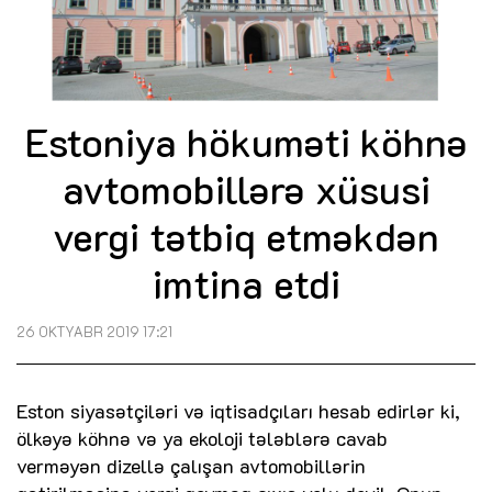
Estoniya hökuməti köhnə
avtomobillərə xüsusi
vergi tətbiq etməkdən
imtina etdi
26 OKTYABR 2019 17:21
Eston siyasətçiləri və iqtisadçıları hesab edirlər ki,
ölkəyə köhnə və ya ekoloji tələblərə cavab
verməyən dizellə çalışan avtomobillərin