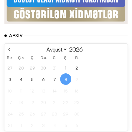
ARXIV
B.e.
Ç.a.
Ç.
C.a.
C.
Ş.
B.
27
28
29
30
31
1
2
3
4
5
6
7
8
9
10
11
12
13
14
15
16
17
18
19
20
21
22
23
24
25
26
27
28
29
30
31
1
2
3
4
5
6