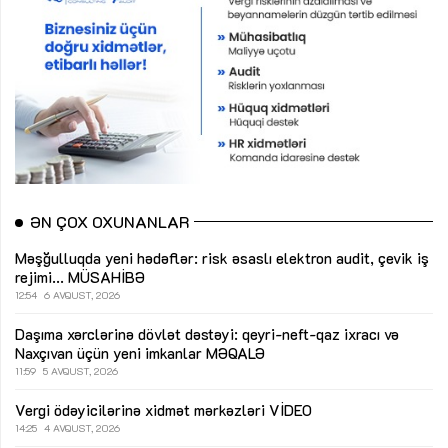
ƏN ÇOX OXUNANLAR
Məşğulluqda yeni hədəflər: risk əsaslı elektron audit, çevik iş
rejimi...
MÜSAHİBƏ
12:54
6 AVQUST, 2026
Daşıma xərclərinə dövlət dəstəyi: qeyri-neft-qaz ixracı və
Naxçıvan üçün yeni imkanlar
MƏQALƏ
11:59
5 AVQUST, 2026
Vergi ödəyicilərinə xidmət mərkəzləri
VİDEO
14:25
4 AVQUST, 2026