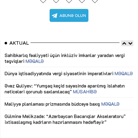
AKTUAL
Sahibkarlıq fəaliyyəti üçün inklüziv imkanlar yaradan vergi
“D
təşviqləri
MƏQALƏ
fə
lıq
Dünya iqtisadiyyatında vergi siyasətinin imperativləri
MƏQALƏ
Ni
mü
Əvəz Quliyev: “Yumşaq keçid sayəsində aparılmış islahatın
nəticələri qorunub saxlanılacaq”
MÜSAHİBƏ
Ay
ya
M
Maliyyə planlaması prizmasında büdcəyə baxış
MƏQALƏ
Az
Gülminə Məlikzadə: “Azərbaycan Bacarıqlar Akseleratoru”
ke
ixtisaslaşmış kadrların hazırlanmasını hədəfləyir”
Ay