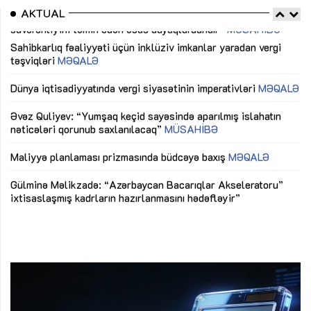
AKTUAL
Sahibkarlıq fəaliyyəti üçün inklüziv imkanlar yaradan vergi
“D
təşviqləri
MƏQALƏ
fə
lıq
Dünya iqtisadiyyatında vergi siyasətinin imperativləri
MƏQALƏ
Ni
mü
Əvəz Quliyev: “Yumşaq keçid sayəsində aparılmış islahatın
nəticələri qorunub saxlanılacaq”
MÜSAHİBƏ
Ay
ya
M
Maliyyə planlaması prizmasında büdcəyə baxış
MƏQALƏ
Az
Gülminə Məlikzadə: “Azərbaycan Bacarıqlar Akseleratoru”
ke
ixtisaslaşmış kadrların hazırlanmasını hədəfləyir”
Ay
su