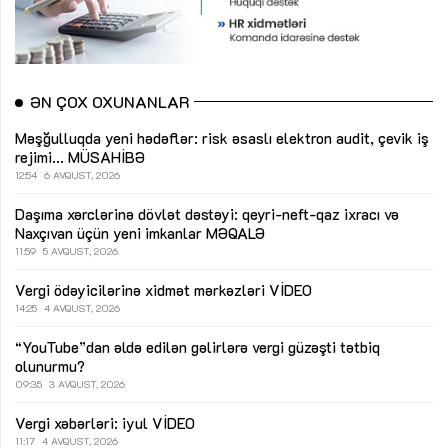
ƏN ÇOX OXUNANLAR
Məşğulluqda yeni hədəflər: risk əsaslı elektron audit, çevik iş
rejimi...
MÜSAHİBƏ
12:54
6 AVQUST, 2026
Daşıma xərclərinə dövlət dəstəyi: qeyri-neft-qaz ixracı və
Naxçıvan üçün yeni imkanlar
MƏQALƏ
11:59
5 AVQUST, 2026
Vergi ödəyicilərinə xidmət mərkəzləri
VİDEO
14:25
4 AVQUST, 2026
“YouTube”dan əldə edilən gəlirlərə vergi güzəşti tətbiq
olunurmu?
09:35
3 AVQUST, 2026
Vergi xəbərləri: iyul
VİDEO
11:17
4 AVQUST, 2026