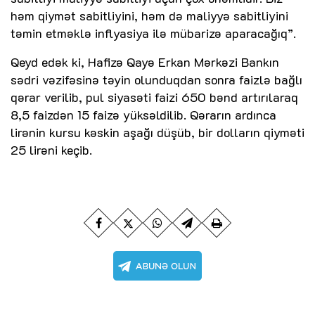
həm qiymət sabitliyini, həm də maliyyə sabitliyini
təmin etməklə inflyasiya ilə mübarizə aparacağıq”.
Qeyd edək ki, Hafizə Qayə Erkan Mərkəzi Bankın
sədri vəzifəsinə təyin olunduqdan sonra faizlə bağlı
qərar verilib, pul siyasəti faizi 650 bənd artırılaraq
8,5 faizdən 15 faizə yüksəldilib. Qərarın ardınca
lirənin kursu kəskin aşağı düşüb, bir dolların qiyməti
25 lirəni keçib.