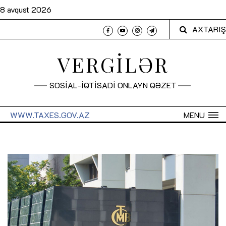
8 avqust 2026
AXTARIŞ
VERGİLƏR
SOSİAL-İQTİSADİ ONLAYN QƏZET
WWW.TAXES.GOV.AZ
MENU