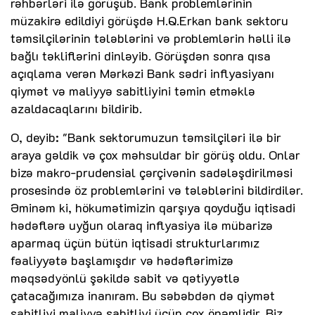
rəhbərləri ilə görüşüb. Bank problemlərinin
müzakirə edildiyi görüşdə H.Q.Erkan bank sektoru
təmsilçilərinin tələblərini və problemlərin həlli ilə
bağlı təkliflərini dinləyib. Görüşdən sonra qısa
açıqlama verən Mərkəzi Bank sədri inflyasiyanı
qiymət və maliyyə sabitliyini təmin etməklə
azaldacaqlarını bildirib.
O, deyib: "Bank sektorumuzun təmsilçiləri ilə bir
araya gəldik və çox məhsuldar bir görüş oldu. Onlar
bizə makro-prudensial çərçivənin sadələşdirilməsi
prosesində öz problemlərini və tələblərini bildirdilər.
Əminəm ki, hökumətimizin qarşıya qoyduğu iqtisadi
hədəflərə uyğun olaraq inflyasiya ilə mübarizə
aparmaq üçün bütün iqtisadi strukturlarımız
fəaliyyətə başlamışdır və hədəflərimizə
məqsədyönlü şəkildə sabit və qətiyyətlə
çatacağımıza inanıram. Bu səbəbdən də qiymət
sabitliyi maliyyə sabitliyi üçün çox önəmlidir. Biz