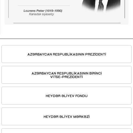
AZƏRBAYCAN RESPUBLİKASININ PREZİDENTİ
AZƏRBAYCAN RESPUBLİKASININ BİRİNCİ
VİTSE-PREZİDENTİ
HEYDƏR ƏLİYEV FONDU
HEYDƏR ƏLİYEV MƏRKƏZİ