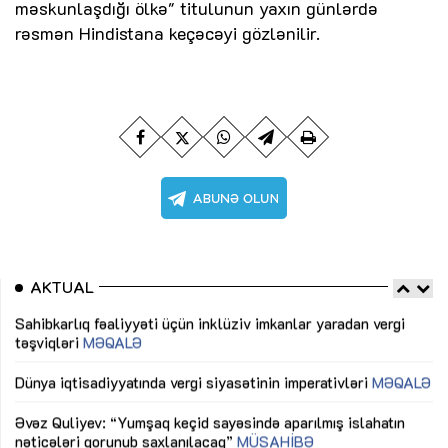
məskunlaşdığı ölkə" titulunun yaxın günlərdə
rəsmən Hindistana keçəcəyi gözlənilir.
AKTUAL
Sahibkarlıq fəaliyyəti üçün inklüziv imkanlar yaradan vergi
“D
təşviqləri
MƏQALƏ
fə
lıq
Dünya iqtisadiyyatında vergi siyasətinin imperativləri
MƏQALƏ
Ni
mü
Əvəz Quliyev: “Yumşaq keçid sayəsində aparılmış islahatın
nəticələri qorunub saxlanılacaq”
MÜSAHİBƏ
Ay