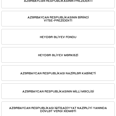
AZƏRBAYCAN RESPUBLİKASININ PREZİDENTİ
AZƏRBAYCAN RESPUBLİKASININ BİRİNCİ
VİTSE-PREZİDENTİ
HEYDƏR ƏLİYEV FONDU
HEYDƏR ƏLİYEV MƏRKƏZİ
AZƏRBAYCAN RESPUBLİKASI NAZİRLƏR KABİNETİ
AZƏRBAYCAN RESPUBLİKASININ MİLLİ MƏCLİSİ
AZƏRBAYCAN RESPUBLİKASI İQTİSADİYYAT NAZİRLİYİ YANINDA
DÖVLƏT VERGİ XİDMƏTİ