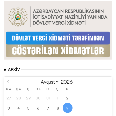
ARXIV
B.e.
Ç.a.
Ç.
C.a.
C.
Ş.
B.
27
28
29
30
31
1
2
3
4
5
6
7
8
9