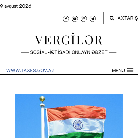
9 avqust 2026
AXTARIŞ
VERGİLƏR
SOSİAL-İQTİSADİ ONLAYN QƏZET
WWW.TAXES.GOV.AZ
MENU