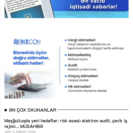
ƏN ÇOX OXUNANLAR
Məşğulluqda yeni hədəflər: risk əsaslı elektron audit, çevik iş
rejimi...
MÜSAHİBƏ
12:54
6 AVQUST, 2026