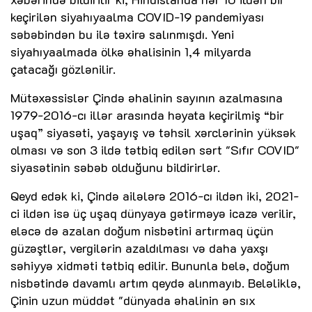
keçirilən siyahıyaalma COVID-19 pandemiyası
səbəbindən bu ilə təxirə salınmışdı. Yeni
siyahıyaalmada ölkə əhalisinin 1,4 milyarda
çatacağı gözlənilir.
Mütəxəssislər Çində əhalinin sayının azalmasına
1979-2016-cı illər arasında həyata keçirilmiş “bir
uşaq” siyasəti, yaşayış və təhsil xərclərinin yüksək
olması və son 3 ildə tətbiq edilən sərt "Sıfır COVID"
siyasətinin səbəb olduğunu bildirirlər.
Qeyd edək ki, Çində ailələrə 2016-cı ildən iki, 2021-
ci ildən isə üç uşaq dünyaya gətirməyə icazə verilir,
eləcə də azalan doğum nisbətini artırmaq üçün
güzəştlər, vergilərin azaldılması və daha yaxşı
səhiyyə xidməti tətbiq edilir. Bununla belə, doğum
nisbətində davamlı artım qeydə alınmayıb. Beləliklə,
Çinin uzun müddət "dünyada əhalinin ən sıx