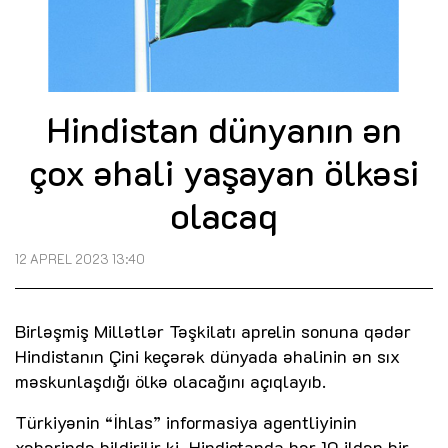
Hindistan dünyanın ən
çox əhali yaşayan ölkəsi
olacaq
12 APREL 2023 13:40
Birləşmiş Millətlər Təşkilatı aprelin sonuna qədər
Hindistanın Çini keçərək dünyada əhalinin ən sıx
məskunlaşdığı ölkə olacağını açıqlayıb.
Türkiyənin “İhlas” informasiya agentliyinin
xəbərində bildirilir ki, Hindistanda hər 10 ildən bir