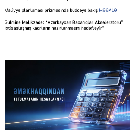
ya
M
Maliyyə planlaması prizmasında büdcəyə baxış
MƏQALƏ
Az
Gülminə Məlikzadə: “Azərbaycan Bacarıqlar Akseleratoru”
ke
ixtisaslaşmış kadrların hazırlanmasını hədəfləyir”
Ay
su