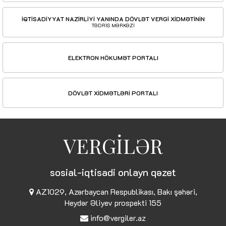
İQTİSADİYYAT NAZİRLİYİ YANINDA DÖVLƏT VERGİ XİDMƏTİNİN
TƏDRİS MƏRKƏZİ
ELEKTRON HÖKUMƏT PORTALI
DÖVLƏT XİDMƏTLƏRİ PORTALI
VERGİLƏR
sosial-iqtisadi onlayn qəzet
AZ1029, Azərbaycan Respublikası, Bakı şəhəri,
Heydər Əliyev prospekti 155
info@vergiler.az