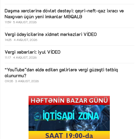
Daşıma xərclərinə dövlət dəstəyi: qeyri-neft-qaz ixracı və
Naxçıvan üçün yeni imkanlar
MƏQALƏ
11:59
5 AVQUST, 2026
Vergi ödəyicilərinə xidmət mərkəzləri
VİDEO
14:25
4 AVQUST, 2026
Vergi xəbərləri: iyul
VİDEO
11:17
4 AVQUST, 2026
“YouTube”dan əldə edilən gəlirlərə vergi güzəşti tətbiq
olunurmu?
09:35
3 AVQUST, 2026