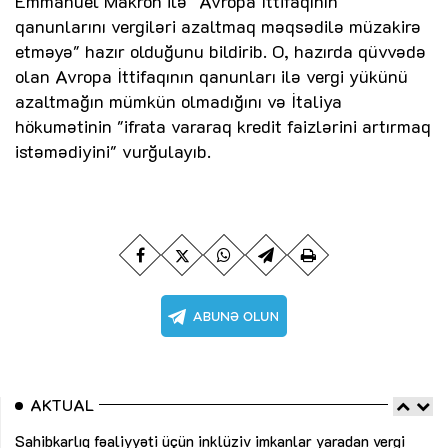
Emmanuel Makron ilə "Avropa İttifaqının
qanunlarını vergiləri azaltmaq məqsədilə müzakirə
etməyə" hazır olduğunu bildirib. O, hazırda qüvvədə
olan Avropa İttifaqının qanunları ilə vergi yükünü
azaltmağın mümkün olmadığını və İtaliya
hökumətinin "ifrata vararaq kredit faizlərini artırmaq
istəmədiyini" vurğulayıb.
AKTUAL
Sahibkarlıq fəaliyyəti üçün inklüziv imkanlar yaradan vergi
“D