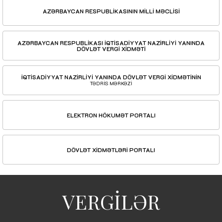
AZƏRBAYCAN RESPUBLİKASININ MİLLİ MƏCLİSİ
AZƏRBAYCAN RESPUBLİKASI İQTİSADİYYAT NAZİRLİYİ YANINDA
DÖVLƏT VERGİ XİDMƏTİ
İQTİSADİYYAT NAZİRLİYİ YANINDA DÖVLƏT VERGİ XİDMƏTİNİN
TƏDRİS MƏRKƏZİ
ELEKTRON HÖKUMƏT PORTALI
DÖVLƏT XİDMƏTLƏRİ PORTALI
VERGİLƏR