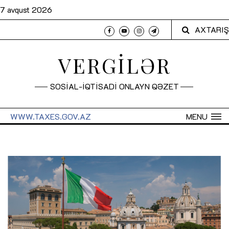
7 avqust 2026
AXTARIŞ
VERGİLƏR
SOSİAL-İQTİSADİ ONLAYN QƏZET
WWW.TAXES.GOV.AZ
MENU