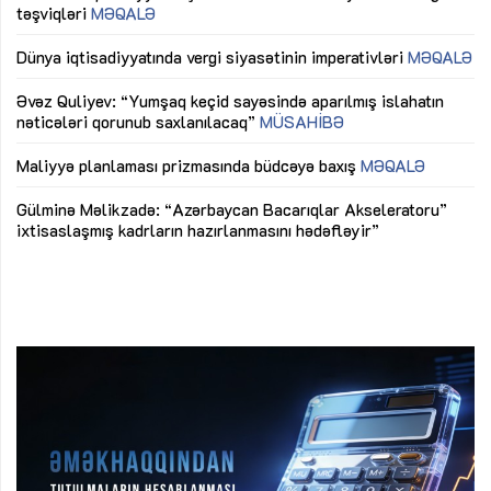
təşviqləri
MƏQALƏ
fə
lıq
Dünya iqtisadiyyatında vergi siyasətinin imperativləri
MƏQALƏ
Ni
mü
Əvəz Quliyev: “Yumşaq keçid sayəsində aparılmış islahatın
nəticələri qorunub saxlanılacaq”
MÜSAHİBƏ
Ay
ya
M
Maliyyə planlaması prizmasında büdcəyə baxış
MƏQALƏ
Az
Gülminə Məlikzadə: “Azərbaycan Bacarıqlar Akseleratoru”
ke
ixtisaslaşmış kadrların hazırlanmasını hədəfləyir”
Ay
su