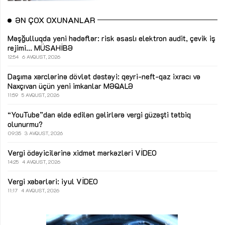
ƏN ÇOX OXUNANLAR
Məşğulluqda yeni hədəflər: risk əsaslı elektron audit, çevik iş
rejimi...
MÜSAHİBƏ
12:54
6 AVQUST, 2026
Daşıma xərclərinə dövlət dəstəyi: qeyri-neft-qaz ixracı və
Naxçıvan üçün yeni imkanlar
MƏQALƏ
11:59
5 AVQUST, 2026
“YouTube”dan əldə edilən gəlirlərə vergi güzəşti tətbiq
olunurmu?
09:35
3 AVQUST, 2026
Vergi ödəyicilərinə xidmət mərkəzləri
VİDEO
14:25
4 AVQUST, 2026
Vergi xəbərləri: iyul
VİDEO
11:17
4 AVQUST, 2026