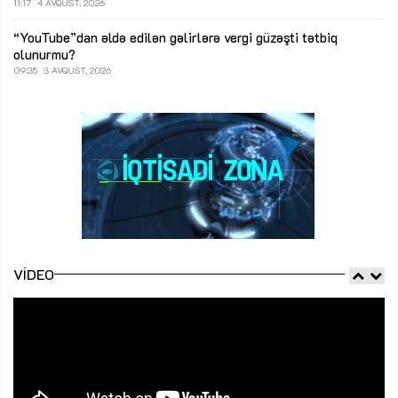
11:17
4 AVQUST, 2026
“YouTube”dan əldə edilən gəlirlərə vergi güzəşti tətbiq
olunurmu?
09:35
3 AVQUST, 2026
VIDEO