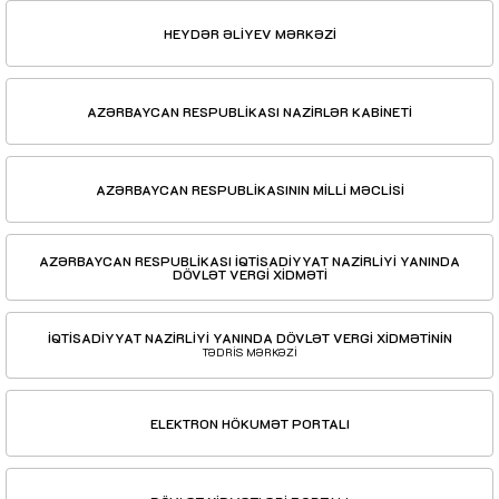
HEYDƏR ƏLİYEV MƏRKƏZİ
AZƏRBAYCAN RESPUBLİKASI NAZİRLƏR KABİNETİ
AZƏRBAYCAN RESPUBLİKASININ MİLLİ MƏCLİSİ
AZƏRBAYCAN RESPUBLİKASI İQTİSADİYYAT NAZİRLİYİ YANINDA
DÖVLƏT VERGİ XİDMƏTİ
İQTİSADİYYAT NAZİRLİYİ YANINDA DÖVLƏT VERGİ XİDMƏTİNİN
TƏDRİS MƏRKƏZİ
ELEKTRON HÖKUMƏT PORTALI