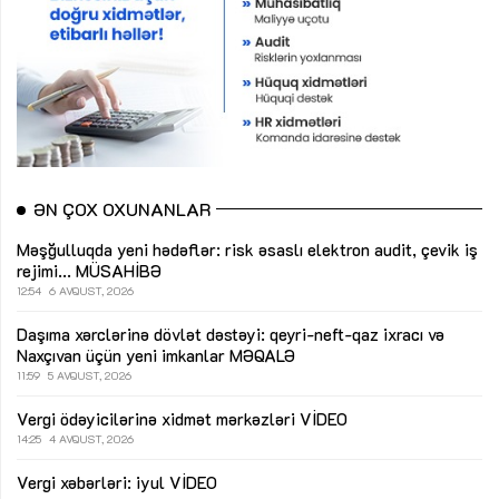
ƏN ÇOX OXUNANLAR
Məşğulluqda yeni hədəflər: risk əsaslı elektron audit, çevik iş
rejimi...
MÜSAHİBƏ
12:54
6 AVQUST, 2026
Daşıma xərclərinə dövlət dəstəyi: qeyri-neft-qaz ixracı və
Naxçıvan üçün yeni imkanlar
MƏQALƏ
11:59
5 AVQUST, 2026
Vergi ödəyicilərinə xidmət mərkəzləri
VİDEO
14:25
4 AVQUST, 2026
Vergi xəbərləri: iyul
VİDEO