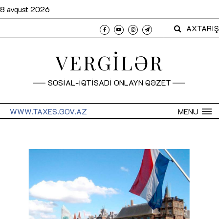
8 avqust 2026
AXTARIŞ
VERGİLƏR
SOSİAL-İQTİSADİ ONLAYN QƏZET
WWW.TAXES.GOV.AZ
MENU