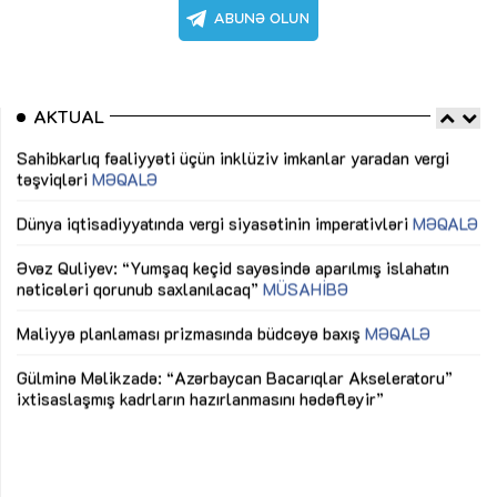
AKTUAL
Sahibkarlıq fəaliyyəti üçün inklüziv imkanlar yaradan vergi
“D
təşviqləri
MƏQALƏ
fə
lıq
Dünya iqtisadiyyatında vergi siyasətinin imperativləri
MƏQALƏ
Ni
mü
Əvəz Quliyev: “Yumşaq keçid sayəsində aparılmış islahatın
nəticələri qorunub saxlanılacaq”
MÜSAHİBƏ
Ay
ya
M
Maliyyə planlaması prizmasında büdcəyə baxış
MƏQALƏ
Az
Gülminə Məlikzadə: “Azərbaycan Bacarıqlar Akseleratoru”
ke
ixtisaslaşmış kadrların hazırlanmasını hədəfləyir”
Ay
su