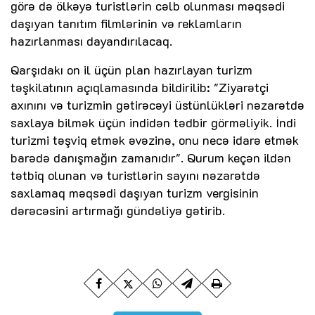
görə də ölkəyə turistlərin cəlb olunması məqsədi
daşıyan tanıtım filmlərinin və reklamların
hazırlanması dayandırılacaq.
Qarşıdakı on il üçün plan hazırlayan turizm
təşkilatının açıqlamasında bildirilib: "Ziyarətçi
axınını və turizmin gətirəcəyi üstünlükləri nəzarətdə
saxlaya bilmək üçün indidən tədbir görməliyik. İndi
turizmi təşviq etmək əvəzinə, onu necə idarə etmək
barədə danışmağın zamanıdır". Qurum keçən ildən
tətbiq olunan və turistlərin sayını nəzarətdə
saxlamaq məqsədi daşıyan turizm vergisinin
dərəcəsini artırmağı gündəliyə gətirib.