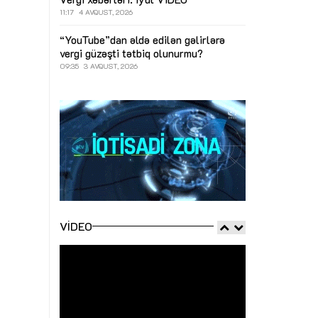
11:17
4 AVQUST, 2026
“YouTube”dan əldə edilən gəlirlərə
vergi güzəşti tətbiq olunurmu?
09:35
3 AVQUST, 2026
VIDEO