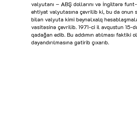
valyutanı – ABŞ dollarını və İngiltərə funt
ehtiyat valyutasına çevrilib ki, bu da onun s
bilən valyuta kimi beynəlxalq hesablaşmala
vasitəsinə çevrilib. 1971-ci il avqustun 15-
qadağan edib. Bu addımın atılması faktiki o
dayandırılmasına gətirib çıxarıb.