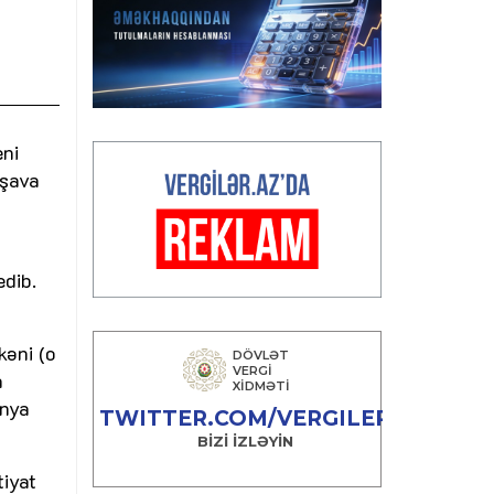
eni
rşava
edib.
əni (o
a
ünya
tiyat