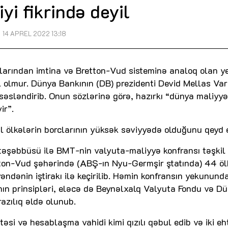
iyi fikrində deyil
14 APREL 2022 13:18
larından imtina və Bretton-Vud sisteminə analoq olan y
 olmur. Dünya Bankının (DB) prezidenti Devid Mellas Va
 səsləndirib. Onun sözlərinə görə, hazırkı “dünya maliyyə
ir”.
 ölkələrin borclarının yüksək səviyyədə olduğunu qeyd 
təşəbbüsü ilə BMT-nin valyuta-maliyyə konfransı təşkil
ton-Vud şəhərində (ABŞ-ın Nyu-Germşir ştatında) 44 ölk
ənin iştirakı ilə keçirilib. Həmin konfransın yekunund
nın prinsipləri, eləcə də Beynəlxalq Valyuta Fondu və D
razılıq əldə olunub.
si və hesablaşma vahidi kimi qızılı qəbul edib və iki eh