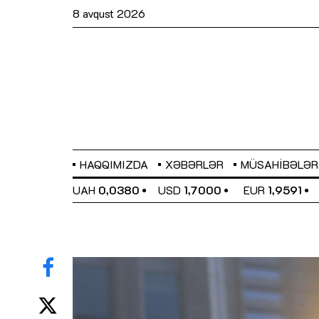
8 avqust 2026
HAQQIMIZDA
XƏBƏRLƏR
MÜSAHIBƏLƏR
EL
0,6489
UAH
0,0380
USD
1,7000
EUR
1,9591