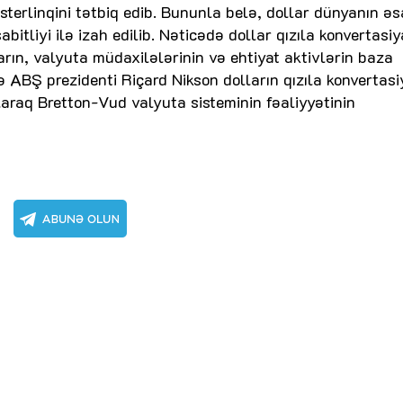
-sterlinqini tətbiq edib. Bununla belə, dollar dünyanın ə
abitliyi ilə izah edilib. Nəticədə dollar qızıla konvertasiy
rın, valyuta müdaxilələrinin və ehtiyat aktivlərin baza
də ABŞ prezidenti Riçard Nikson dolların qızıla konvertasi
laraq Bretton-Vud valyuta sisteminin fəaliyyətinin