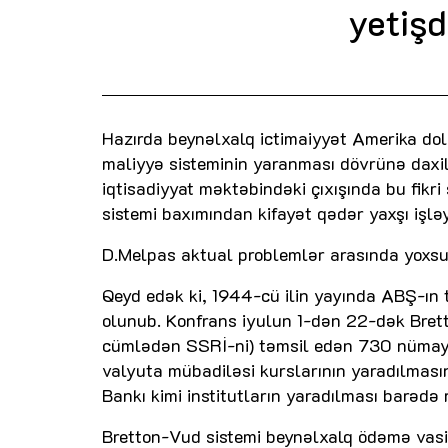
yetişd
Hazırda beynəlxalq ictimaiyyət Amerika dol
maliyyə sisteminin yaranması dövrünə daxil
iqtisadiyyat məktəbindəki çıxışında bu fikri
sistemi baxımından kifayət qədər yaxşı işləy
D.Melpas aktual problemlər arasında yoxsul
Qeyd edək ki, 1944-cü ilin yayında ABŞ-ın 
olunub. Konfrans iyulun 1-dən 22-dək Bret
cümlədən SSRİ-ni) təmsil edən 730 nümayənd
valyuta mübadiləsi kurslarının yaradılması
Bankı kimi institutların yaradılması barədə 
Bretton-Vud sistemi beynəlxalq ödəmə vasitə