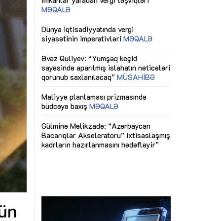
ericiliyinə
Dünya iqtisadiyyatında vergi
Nicat İmanov: "
ühitinin
siyasətinin imperativləri
MƏQALƏ
dəyişikliklər s
edir"
yaxşılaşdırılma
MÜSAHİBƏ
Əvəz Quliyev: “Yumşaq keçid
sayəsində aparılmış islahatın nəticələri
miz daha
qorunub saxlanılacaq”
MÜSAHİBƏ
Aytən Kərimov
, çevik və
inklüziv iş müh
dırmaqdır”
öyrənən komand
Maliyyə planlaması prizmasında
MÜSAHİBƏ
büdcəyə baxış
MƏQALƏ
tərəfdaşlığı
Azərbaycanda d
Gülminə Məlikzadə: “Azərbaycan
n ilk pilot
çərçivəsində hə
Bacarıqlar Akseleratoru” ixtisaslaşmış
layihə
VİDEO
kadrların hazırlanmasını hədəfləyir”
qaviləsi”
Aydın Hüseynov
renliyini
Azərbaycanın iq
andır”
təmin edən əsa
MÜSAHİBƏ
nün