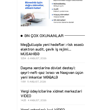
ƏN ÇOX OXUNANLAR
Məşğulluqda yeni hədəflər: risk əsaslı
elektron audit, çevik iş rejimi...
MÜSAHİBƏ
12:54
6 AVQUST, 2026
Daşıma xərclərinə dövlət dəstəyi:
qeyri-neft-qaz ixracı və Naxçıvan üçün
yeni imkanlar
MƏQALƏ
11:59
5 AVQUST, 2026
Vergi ödəyicilərinə xidmət mərkəzləri
VİDEO
14:25
4 AVQUST, 2026
Vergi xəbərləri: iyul
VİDEO