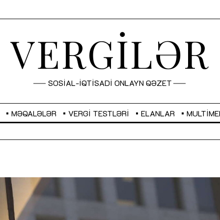
VERGİLƏR
SOSİAL-İQTİSADİ ONLAYN QƏZET
MƏQALƏLƏR
VERGI TESTLƏRI
ELANLAR
MULTIME
GBP
2,2873
RUB
2,0816
Sahibkarlıq fəaliyyəti üçün inklüziv
“Düzgün kommunikasiyanın
imkanlar yaradan vergi təşviqləri
real iş və sistemli fəaliyyə
MƏQALƏ
MÜSAHİBƏ