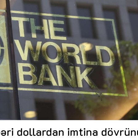
Dünya iqtisadiyyatında vergi
Nicat İmanov: "Vergi qanunv
siyasətinin imperativləri
MƏQALƏ
dəyişikliklər sahibkarlıq m
yaxşılaşdırılmasına xidmət 
MÜSAHİBƏ
Əvəz Quliyev: “Yumşaq keçid
sayəsində aparılmış islahatın nəticələri
qorunub saxlanılacaq”
MÜSAHİBƏ
Aytən Kərimova: “Məqsədi
inklüziv iş mühiti yaratmaq
öyrənən komanda formalaş
Maliyyə planlaması prizmasında
MÜSAHİBƏ
büdcəyə baxış
MƏQALƏ
Azərbaycanda dövlət-özəl 
Gülminə Məlikzadə: “Azərbaycan
çərçivəsində həyata keçirilə
Bacarıqlar Akseleratoru” ixtisaslaşmış
layihə
VİDEO
kadrların hazırlanmasını hədəfləyir”
Aydın Hüseynov: “Əsrin mü
Azərbaycanın iqtisadi suve
təmin edən əsas dayaqlard
MÜSAHİBƏ
əri dollardan imtina dövrü