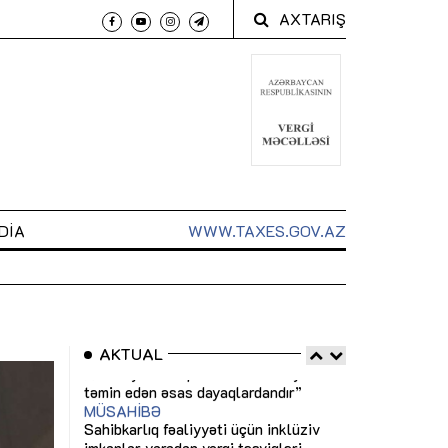
AXTARIŞ
DIA
WWW.TAXES.GOV.AZ
AKTUAL
 arxasında
Sahibkarlıq fəaliyyəti üçün inklüziv
“Düzgün kommun
t dayanır”
imkanlar yaradan vergi təşviqləri
real iş və siste
MƏQALƏ
MÜSAHİBƏ