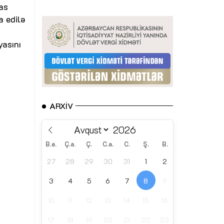
sas
a edilə
yasını
ARXIV
B.e.
Ç.a.
Ç.
C.a.
C.
Ş.
B.
27
28
29
30
31
1
2
3
4
5
6
7
8
9
10
11
12
13
14
15
16
17
18
19
20
21
22
23