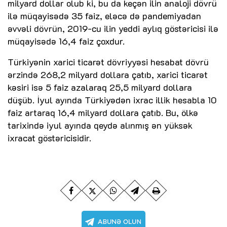
milyard dollar olub ki, bu da keçən ilin analoji dövrü
ilə müqayisədə 35 faiz, eləcə də pandemiyadan
əvvəli dövrün, 2019-cu ilin yeddi aylıq göstəricisi ilə
müqayisədə 16,4 faiz çoxdur.
Türkiyənin xarici ticarət dövriyyəsi hesabat dövrü
ərzində 268,2 milyard dollara çatıb, xarici ticarət
kəsiri isə 5 faiz azalaraq 25,5 milyard dollara
düşüb. İyul ayında Türkiyədən ixrac illik hesabla 10
faiz artaraq 16,4 milyard dollara çatıb. Bu, ölkə
tarixində iyul ayında qeydə alınmış ən yüksək
ixracat göstəricisidir.