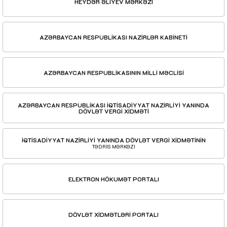
HEYDƏR ƏLİYEV MƏRKƏZİ
AZƏRBAYCAN RESPUBLİKASI NAZİRLƏR KABİNETİ
AZƏRBAYCAN RESPUBLİKASININ MİLLİ MƏCLİSİ
AZƏRBAYCAN RESPUBLİKASI İQTİSADİYYAT NAZİRLİYİ YANINDA
DÖVLƏT VERGİ XİDMƏTİ
İQTİSADİYYAT NAZİRLİYİ YANINDA DÖVLƏT VERGİ XİDMƏTİNİN
TƏDRİS MƏRKƏZİ
ELEKTRON HÖKUMƏT PORTALI
DÖVLƏT XİDMƏTLƏRİ PORTALI