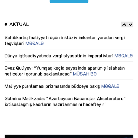
AKTUAL
Sahibkarlıq fəaliyyəti üçün inklüziv imkanlar yaradan vergi
“D
təşviqləri
MƏQALƏ
fə
lıq
Dünya iqtisadiyyatında vergi siyasətinin imperativləri
MƏQALƏ
Ni
mü
Əvəz Quliyev: “Yumşaq keçid sayəsində aparılmış islahatın
nəticələri qorunub saxlanılacaq”
MÜSAHİBƏ
Ay
ya
M
Maliyyə planlaması prizmasında büdcəyə baxış
MƏQALƏ
Az
Gülminə Məlikzadə: “Azərbaycan Bacarıqlar Akseleratoru”
ke
ixtisaslaşmış kadrların hazırlanmasını hədəfləyir”
Ay
su