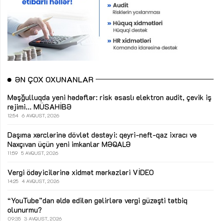
ƏN ÇOX OXUNANLAR
Məşğulluqda yeni hədəflər: risk əsaslı elektron audit, çevik iş
rejimi...
MÜSAHİBƏ
12:54
6 AVQUST, 2026
Daşıma xərclərinə dövlət dəstəyi: qeyri-neft-qaz ixracı və
Naxçıvan üçün yeni imkanlar
MƏQALƏ
11:59
5 AVQUST, 2026
Vergi ödəyicilərinə xidmət mərkəzləri
VİDEO
14:25
4 AVQUST, 2026
“YouTube”dan əldə edilən gəlirlərə vergi güzəşti tətbiq
olunurmu?
09:35
3 AVQUST, 2026