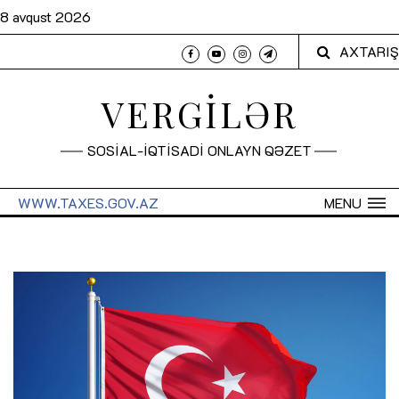
8 avqust 2026
AXTARIŞ
VERGİLƏR
SOSİAL-İQTİSADİ ONLAYN QƏZET
WWW.TAXES.GOV.AZ
MENU