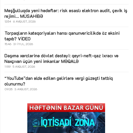
Məşğulluqda yeni hədəflər: risk əsaslı elektron audit, çevik iş
rejimi...
MÜSAHİBƏ
12:54
6 AVQUST, 2026
Torpaqların kateqoriyaları hansı qanunvericilikdə öz əksini
tapıb?
VİDEO
15:46
31 İYUL, 2026
Daşıma xərclərinə dövlət dəstəyi: qeyri-neft-qaz ixracı və
Naxçıvan üçün yeni imkanlar
MƏQALƏ
11:59
5 AVQUST, 2026
“YouTube”dan əldə edilən gəlirlərə vergi güzəşti tətbiq
olunurmu?
09:35
3 AVQUST, 2026