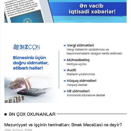
ƏN ÇOX OXUNANLAR
Məzuniyyət və işçinin təminatları: Əmək Məcəlləsi nə deyir?
11:54
31 İYUL, 2026