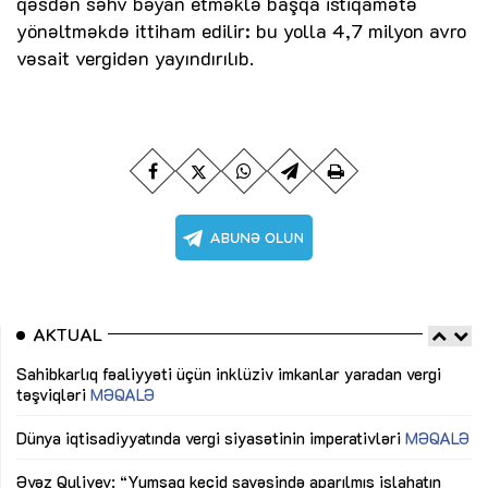
qəsdən səhv bəyan etməklə başqa istiqamətə
yönəltməkdə ittiham edilir: bu yolla 4,7 milyon avro
vəsait vergidən yayındırılıb.
AKTUAL
Sahibkarlıq fəaliyyəti üçün inklüziv imkanlar yaradan vergi
“D
təşviqləri
MƏQALƏ
fə
lıq
Dünya iqtisadiyyatında vergi siyasətinin imperativləri
MƏQALƏ
Ni
mü
Əvəz Quliyev: “Yumşaq keçid sayəsində aparılmış islahatın