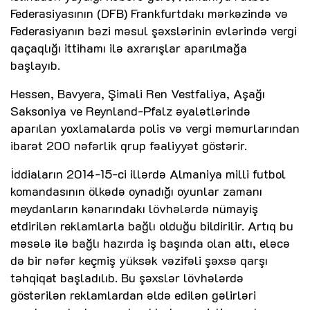
Federasiyasının (DFB) Frankfurtdakı mərkəzində və
Federasiyanın bəzi məsul şəxslərinin evlərində vergi
qaçaqlığı ittihamı ilə axrarışlar aparılmağa
başlayıb.
Hessen, Bavyera, Şimali Ren Vestfaliya, Aşağı
Saksoniya ve Reynland-Pfalz əyalətlərində
aparılan yoxlamalarda polis və vergi məmurlarından
ibarət 200 nəfərlik qrup fəaliyyət göstərir.
İddiaların 2014-15-ci illərdə Almaniya milli futbol
komandasının ölkədə oynadığı oyunlar zamanı
meydanların kənarındakı lövhələrdə nümayiş
etdirilən reklamlarla bağlı olduğu bildirilir. Artıq bu
məsələ ilə bağlı hazırda iş başında olan altı, eləcə
də bir nəfər keçmiş yüksək vəzifəli şəxsə qarşı
təhqiqat başladılıb. Bu şəxslər lövhələrdə
göstərilən reklamlardan əldə edilən gəlirləri