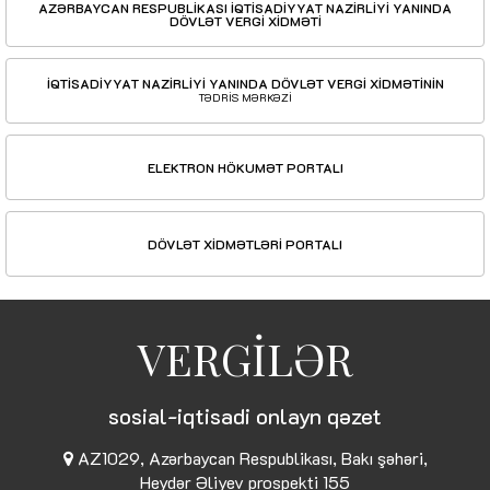
AZƏRBAYCAN RESPUBLİKASI İQTİSADİYYAT NAZİRLİYİ YANINDA
DÖVLƏT VERGİ XİDMƏTİ
İQTİSADİYYAT NAZİRLİYİ YANINDA DÖVLƏT VERGİ XİDMƏTİNİN
TƏDRİS MƏRKƏZİ
ELEKTRON HÖKUMƏT PORTALI
DÖVLƏT XİDMƏTLƏRİ PORTALI
VERGİLƏR
sosial-iqtisadi onlayn qəzet
AZ1029, Azərbaycan Respublikası, Bakı şəhəri,
Heydər Əliyev prospekti 155