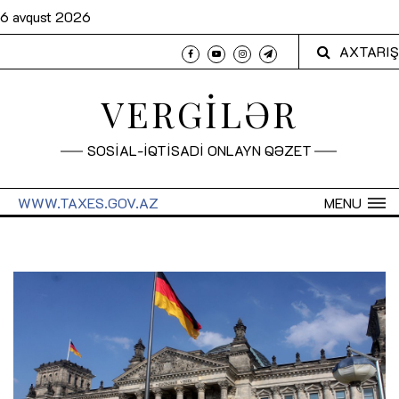
6 avqust 2026
AXTARIŞ
VERGİLƏR
SOSİAL-İQTİSADİ ONLAYN QƏZET
WWW.TAXES.GOV.AZ
MENU