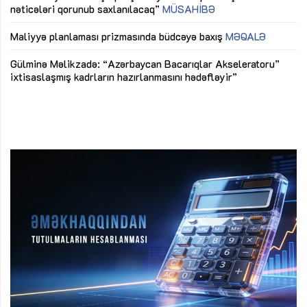
nəticələri qorunub saxlanılacaq”
MÜSAHİBƏ
Ay
ya
M
Maliyyə planlaması prizmasında büdcəyə baxış
MƏQALƏ
Az
Gülminə Məlikzadə: “Azərbaycan Bacarıqlar Akseleratoru”
ke
ixtisaslaşmış kadrların hazırlanmasını hədəfləyir”
Ay
su