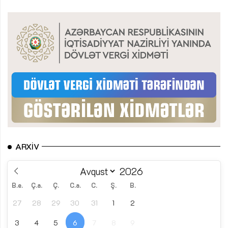
ARXIV
B.e.
Ç.a.
Ç.
C.a.
C.
Ş.
B.
27
28
29
30
31
1
2
3
4
5
6
7
8
9