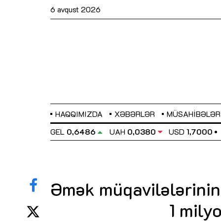
6 avqust 2026
HAQQIMIZDA
XƏBƏRLƏR
MÜSAHIBƏLƏR
RY
0,0357
GEL
0,6486
UAH
0,0380
USD
1,7000
Əmək müqavilələrinin 
Sahibkarlıq fəaliyyəti üçün inklüziv
imkanlar yaradan vergi təşviqləri
1 mily
MƏQALƏ