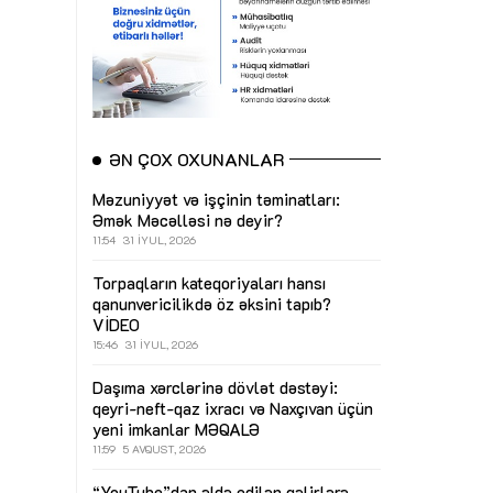
ƏN ÇOX OXUNANLAR
Məzuniyyət və işçinin təminatları:
Əmək Məcəlləsi nə deyir?
11:54
31 İYUL, 2026
Torpaqların kateqoriyaları hansı
qanunvericilikdə öz əksini tapıb?
VİDEO
15:46
31 İYUL, 2026
Daşıma xərclərinə dövlət dəstəyi:
qeyri-neft-qaz ixracı və Naxçıvan üçün
yeni imkanlar
MƏQALƏ
11:59
5 AVQUST, 2026
“YouTube”dan əldə edilən gəlirlərə