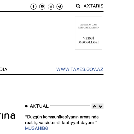
AXTARIŞ
DIA
WWW.TAXES.GOV.AZ
AKTUAL
rına
 inklüziv
“Düzgün kommunikasiyanın arxasında
Sahibkarlıq fəa
iqləri
real iş və sistemli fəaliyyət dayanır”
imkanlar yarada
MÜSAHİBƏ
MƏQALƏ