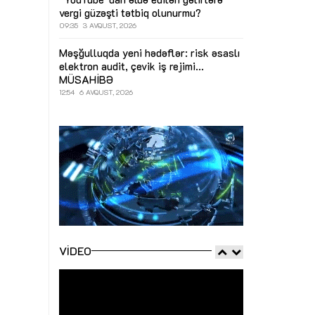
vergi güzəşti tətbiq olunurmu?
09:35
3 AVQUST, 2026
Məşğulluqda yeni hədəflər: risk əsaslı
elektron audit, çevik iş rejimi...
MÜSAHİBƏ
12:54
6 AVQUST, 2026
VIDEO