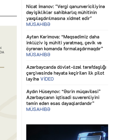
gi
Nicat İmanov: "Vergi qanunvericiliyinə
Dünya iqtisadiy
ƏQALƏ
dəyişikliklər sahibkarlıq mühitinin
siyasətinin imp
yaxşılaşdırılmasına xidmət edir"
MÜSAHİBƏ
çid
Əvəz Quliyev: 
ın nəticələri
sayəsində aparı
SAHİBƏ
Aytən Kərimova: “Məqsədimiz daha
qorunub saxla
inklüziv iş mühiti yaratmaq, çevik və
öyrənən komanda formalaşdırmaqdır”
sında
Maliyyə planla
MÜSAHİBƏ
büdcəyə baxış
Azərbaycanda dövlət-özəl tərəfdaşlığı
baycan
Gülminə Məlik
çərçivəsində həyata keçirilən ilk pilot
xtisaslaşmış
Bacarıqlar Aks
layihə
VİDEO
dəfləyir”
kadrların hazır
Aydın Hüseynov: “Əsrin müqaviləsi”
Azərbaycanın iqtisadi suverenliyini
təmin edən əsas dayaqlardandır”
MÜSAHİBƏ