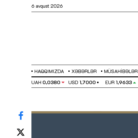
6 avqust 2026
HAQQIMIZDA
XƏBƏRLƏR
MÜSAHIBƏLƏR
EL
0,6486
UAH
0,0380
USD
1,7000
EUR
1,9633