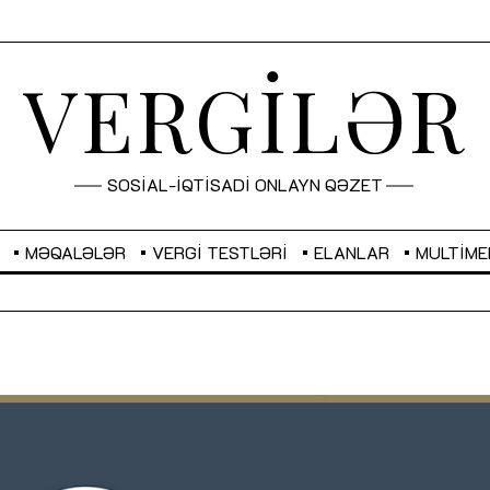
VERGİLƏR
SOSİAL-İQTİSADİ ONLAYN QƏZET
MƏQALƏLƏR
VERGI TESTLƏRI
ELANLAR
MULTIME
GBP
2,2882
RUB
2,1023
Sahibkarlıq fəaliyyəti üçün inklüziv
“Düzgün kommunikasiyanın
imkanlar yaradan vergi təşviqləri
real iş və sistemli fəaliyyə
MƏQALƏ
MÜSAHİBƏ