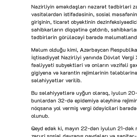
Nazirliyin əməkdaşları nəzarət tədbirləri 
vasitələrdən istifadəsinin, sosial məsafəni
girişinin, ticarət obyektinin dezinfeksiyaedi
sahibkarların diqqətinə çatdırıb, sahibkarla
tədbirlərin görüləcəyi barədə məlumatlandır
Məlum olduğu kimi, Azərbaycan Respublikası 
İqtisadiyyat Nazirliyi yanında Dövlət Vergi
fəaliyyəti subyektləri və onların vəzifəli şə
gigiyena və karantin rejimlərinin tələbləri
səlahiyyətlər verilib.
Bu səlahiyyətlərə uyğun olaraq, iyulun 20
bunlardan 32-də epidemiya əleyhinə rejimin
nöqsana yol vermiş vergi ödəyiciləri barədə
olunub.
Qeyd edək ki, mayın 22-dən iyulun 21-dək 
zəruri sosial davranış qaydaları və sanitar-