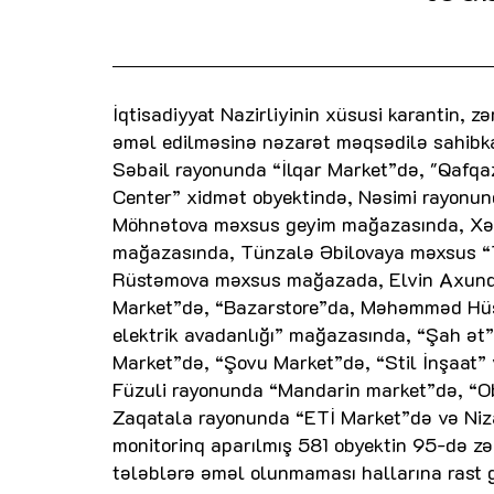
İqtisadiyyat Nazirliyinin xüsusi karantin, z
əməl edilməsinə nəzarət məqsədilə sahibkar
Səbail rayonunda “İlqar Market”də, "Qafq
Center” xidmət obyektində, Nəsimi rayonun
Möhnətova məxsus geyim mağazasında, Xəta
mağazasında, Tünzalə Əbilovaya məxsus “T
Rüstəmova məxsus mağazada, Elvin Axundo
Market”də, “Bazarstore”da, Məhəmməd Hü
elektrik avadanlığı” mağazasında, “Şah ə
Market”də, “Şovu Market”də, “Stil İnşaat” 
Füzuli rayonunda “Mandarin market”də, “
Zaqatala rayonunda “ETİ Market”də və Ni
monitorinq aparılmış 581 obyektin 95-də zər
tələblərə əməl olunmaması hallarına rast g