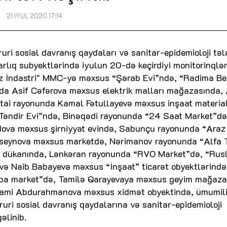
21 İYUL 2020 17:14
əruri sosial davranış qaydaları və sanitar-epidemioloji tə
lıq subyektlərində iyulun 20-də keçirdiyi monitorinqlə
az İndastri" MMC-yə məxsus “Şərab Evi”ndə, “Radima B
da Asif Cəfərova məxsus elektrik malları mağazasında,
i rayonunda Kamal Fətullayevə məxsus inşaat material
əndir Evi”ndə, Binəqədi rayonunda “24 Saat Market”də,
va məxsus şirniyyat evində, Sabunçu rayonunda “Araz
seynova məxsus marketdə, Nərimanov rayonunda “Alfa 
t” dükanında, Lənkəran rayonunda “RVO Market”də, “Rus
və Naib Babayevə məxsus “İnşaat” ticarət obyektlərində
Oba market”də, Tamilə Qarayevaya məxsus geyim mağaza
zami Abdurahmanova məxsus xidmət obyektində, ümumil
uri sosial davranış qaydalarına və sanitar-epidemioloji
əlinib.