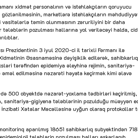
zamanı xidmət personalının və istehlakçıların qoruyucu
n gözlənilməsinin, marketlərə istehlakçıların məhdudiyyət
ci vasitələrlə təmin olunmasının zəruriliyini bir daha
r tələblərin pozulması hallarına yol veriləcəyi halda, cid
ılıblar.
Prezidentinin 3 iyul 2020-ci il tarixli Fərmanı ilə
 Xidmətinin Əsasnaməsinə dəyişiklik edilərək, sahibkarlıq
xsləri tərəfindən epidemiya əleyhinə rejimin, sanitariya-
nə əməl edilməsinə nəzarəti həyata keçirmək kimi əlavə
-də 500 obyektdə nəzarət-yoxlama tədbirləri keçirilmiş,
, sanitariya-gigiyena tələblərinin pozulduğu müəyyən ed
 İnzibati Xətalar Məcəlləsinə uyğun olaraq protokollar t
monitorinq aparılmış 18651 sahibkarlıq subyektindən 71
epidemioloji tələblərin pozulması halları aşkarlanıb.