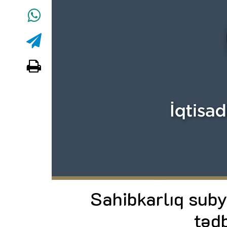
Sahibkarlıq suby
tədb