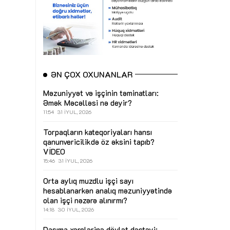
ƏN ÇOX OXUNANLAR
Məzuniyyət və işçinin təminatları:
Əmək Məcəlləsi nə deyir?
11:54
31 İYUL, 2026
Torpaqların kateqoriyaları hansı
qanunvericilikdə öz əksini tapıb?
VİDEO
15:46
31 İYUL, 2026
Orta aylıq muzdlu işçi sayı
hesablanarkən analıq məzuniyyətində
olan işçi nəzərə alınırmı?
14:18
30 İYUL, 2026
Daşıma xərclərinə dövlət dəstəyi: