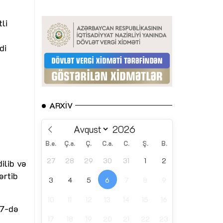
li
di
ARXIV
B.e.
Ç.a.
Ç.
C.a.
C.
Ş.
B.
27
28
29
30
31
1
2
ilib və
ərtib
3
4
5
6
7
8
9
10
11
12
13
14
15
16
87-də
17
18
19
20
21
22
23