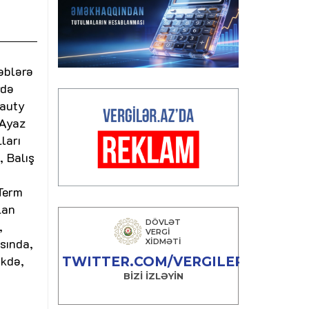
ləblərə
rdə
eauty
 Ayaz
ları
 Balış
Term
lan
,
sında,
ikdə,