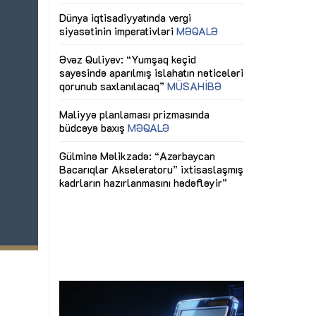
ericiliyinə
Dünya iqtisadiyyatında vergi
Nicat İmanov: "
ühitinin
siyasətinin imperativləri
MƏQALƏ
dəyişikliklər s
edir"
yaxşılaşdırılma
MÜSAHİBƏ
Əvəz Quliyev: “Yumşaq keçid
sayəsində aparılmış islahatın nəticələri
miz daha
qorunub saxlanılacaq”
MÜSAHİBƏ
Aytən Kərimov
, çevik və
inklüziv iş müh
dırmaqdır”
öyrənən komand
Maliyyə planlaması prizmasında
MÜSAHİBƏ
büdcəyə baxış
MƏQALƏ
tərəfdaşlığı
Azərbaycanda d
Gülminə Məlikzadə: “Azərbaycan
n ilk pilot
çərçivəsində hə
Bacarıqlar Akseleratoru” ixtisaslaşmış
layihə
VİDEO
kadrların hazırlanmasını hədəfləyir”
qaviləsi”
Aydın Hüseynov
renliyini
Azərbaycanın iq
andır”
təmin edən əsa
MÜSAHİBƏ