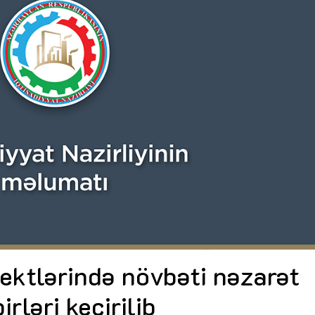
Dünya iqtisadiyyatında vergi
Nicat İmanov: "Vergi qanunv
siyasətinin imperativləri
MƏQALƏ
dəyişikliklər sahibkarlıq m
yaxşılaşdırılmasına xidmət 
MÜSAHİBƏ
Əvəz Quliyev: “Yumşaq keçid
sayəsində aparılmış islahatın nəticələri
qorunub saxlanılacaq”
MÜSAHİBƏ
Aytən Kərimova: “Məqsədi
inklüziv iş mühiti yaratmaq
öyrənən komanda formalaş
Maliyyə planlaması prizmasında
MÜSAHİBƏ
büdcəyə baxış
MƏQALƏ
Azərbaycanda dövlət-özəl 
Gülminə Məlikzadə: “Azərbaycan
çərçivəsində həyata keçirilə
Bacarıqlar Akseleratoru” ixtisaslaşmış
layihə
VİDEO
kadrların hazırlanmasını hədəfləyir”
Aydın Hüseynov: “Əsrin mü
Azərbaycanın iqtisadi suve
təmin edən əsas dayaqlard
MÜSAHİBƏ
ektlərində növbəti nəzarət
irləri keçirilib