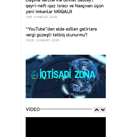
qeyri-neft-qaz ixracı və Naxçıvan üçün
yeni imkanlar
MƏQALƏ
11:59
5 AVQUST, 2026
“YouTube”dan əldə edilən gəlirlərə
vergi güzəşti tətbiq olunurmu?
09:35
3 AVQUST, 2026
VIDEO