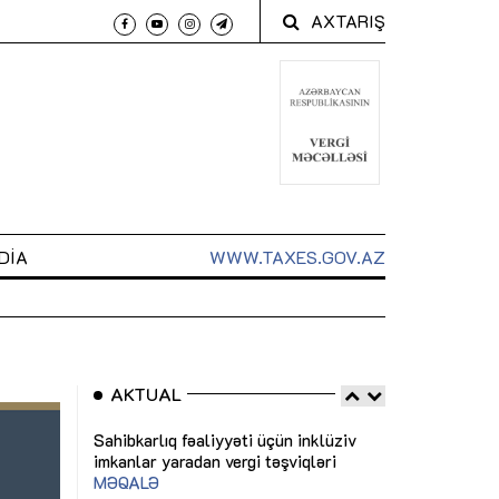
AXTARIŞ
DIA
WWW.TAXES.GOV.AZ
AKTUAL
 arxasında
Sahibkarlıq fəaliyyəti üçün inklüziv
“Düzgün kommun
t dayanır”
imkanlar yaradan vergi təşviqləri
real iş və siste
MƏQALƏ
MÜSAHİBƏ