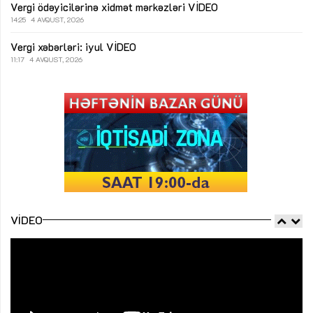
Vergi ödəyicilərinə xidmət mərkəzləri
VİDEO
14:25
4 AVQUST, 2026
Vergi xəbərləri: iyul
VİDEO
11:17
4 AVQUST, 2026
VIDEO