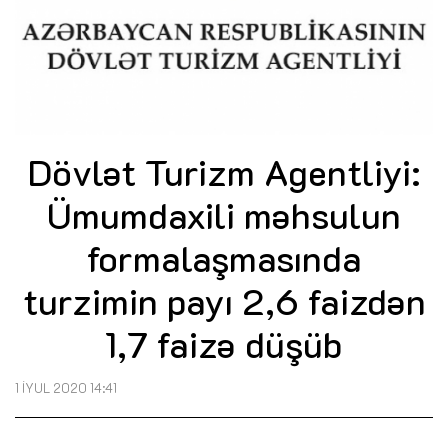
Dövlət Turizm Agentliyi:
Ümumdaxili məhsulun
formalaşmasında
turzimin payı 2,6 faizdən
1,7 faizə düşüb
1 İYUL 2020 14:41