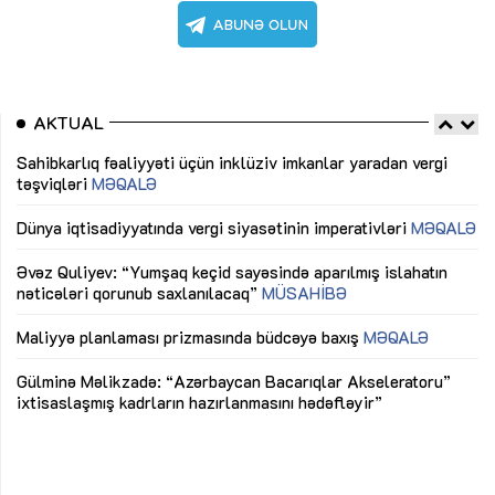
AKTUAL
Sahibkarlıq fəaliyyəti üçün inklüziv imkanlar yaradan vergi
“D
təşviqləri
MƏQALƏ
fə
lıq
Dünya iqtisadiyyatında vergi siyasətinin imperativləri
MƏQALƏ
Ni
mü
Əvəz Quliyev: “Yumşaq keçid sayəsində aparılmış islahatın
nəticələri qorunub saxlanılacaq”
MÜSAHİBƏ
Ay
ya
M
Maliyyə planlaması prizmasında büdcəyə baxış
MƏQALƏ
Az
Gülminə Məlikzadə: “Azərbaycan Bacarıqlar Akseleratoru”
ke
ixtisaslaşmış kadrların hazırlanmasını hədəfləyir”
Ay
su