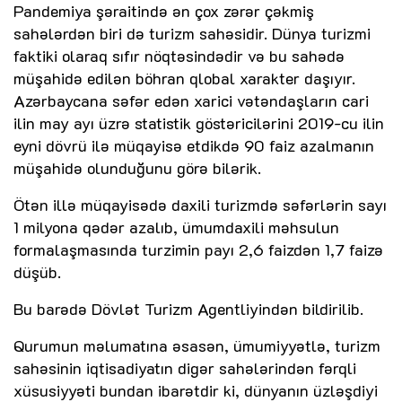
Pandemiya şəraitində ən çox zərər çəkmiş
sahələrdən biri də turizm sahəsidir. Dünya turizmi
faktiki olaraq sıfır nöqtəsindədir və bu sahədə
müşahidə edilən böhran qlobal xarakter daşıyır.
Azərbaycana səfər edən xarici vətəndaşların cari
ilin may ayı üzrə statistik göstəricilərini 2019-cu ilin
eyni dövrü ilə müqayisə etdikdə 90 faiz azalmanın
müşahidə olunduğunu görə bilərik.
Ötən illə müqayisədə daxili turizmdə səfərlərin sayı
1 milyona qədər azalıb, ümumdaxili məhsulun
formalaşmasında turzimin payı 2,6 faizdən 1,7 faizə
düşüb.
Bu barədə Dövlət Turizm Agentliyindən bildirilib.
Qurumun məlumatına əsasən, ümumiyyətlə, turizm
sahəsinin iqtisadiyatın digər sahələrindən fərqli
xüsusiyyəti bundan ibarətdir ki, dünyanın üzləşdiyi