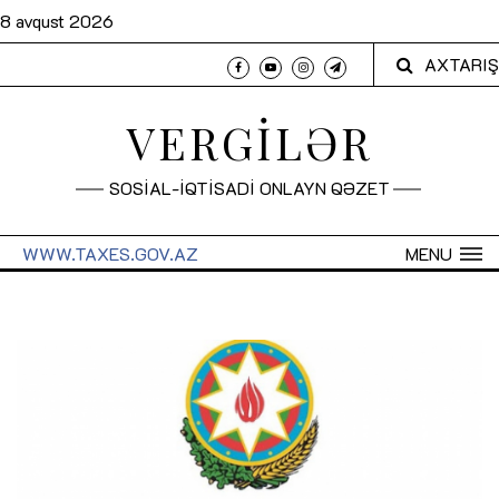
8 avqust 2026
AXTARIŞ
VERGİLƏR
SOSİAL-İQTİSADİ ONLAYN QƏZET
WWW.TAXES.GOV.AZ
MENU