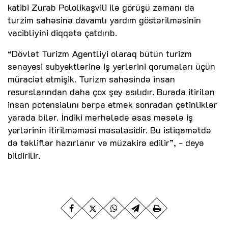
katibi Zurab Pololikaşvili ilə görüşü zamanı da
turzim sahəsinə davamlı yardım göstərilməsinin
vacibliyini diqqətə çatdırıb.
“Dövlət Turizm Agentliyi olaraq bütün turizm
sənayesi subyektlərinə iş yerlərini qorumaları üçün
müraciət etmişik. Turizm sahəsində insan
resurslarından daha çox şey asılıdır. Burada itirilən
insan potensialını bərpa etmək sonradan çətinliklər
yarada bilər. İndiki mərhələdə əsas məsələ iş
yerlərinin itirilməməsi məsələsidir. Bu istiqamətdə
də təkliflər hazırlanır və müzakirə edilir”, - deyə
bildirilir.