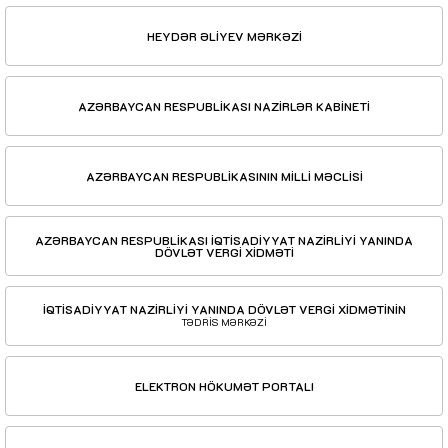
HEYDƏR ƏLİYEV MƏRKƏZİ
AZƏRBAYCAN RESPUBLİKASI NAZİRLƏR KABİNETİ
AZƏRBAYCAN RESPUBLİKASININ MİLLİ MƏCLİSİ
AZƏRBAYCAN RESPUBLİKASI İQTİSADİYYAT NAZİRLİYİ YANINDA
DÖVLƏT VERGİ XİDMƏTİ
İQTİSADİYYAT NAZİRLİYİ YANINDA DÖVLƏT VERGİ XİDMƏTİNİN
TƏDRİS MƏRKƏZİ
ELEKTRON HÖKUMƏT PORTALI