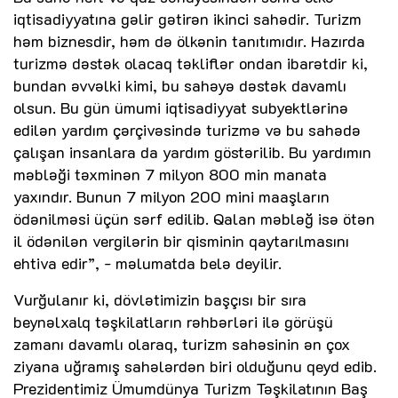
iqtisadiyyatına gəlir gətirən ikinci sahədir. Turizm
həm biznesdir, həm də ölkənin tanıtımıdır. Hazırda
turizmə dəstək olacaq təkliflər ondan ibarətdir ki,
bundan əvvəlki kimi, bu sahəyə dəstək davamlı
olsun. Bu gün ümumi iqtisadiyyat subyektlərinə
edilən yardım çərçivəsində turizmə və bu sahədə
çalışan insanlara da yardım göstərilib. Bu yardımın
məbləği təxminən 7 milyon 800 min manata
yaxındır. Bunun 7 milyon 200 mini maaşların
ödənilməsi üçün sərf edilib. Qalan məbləğ isə ötən
il ödənilən vergilərin bir qisminin qaytarılmasını
ehtiva edir”, - məlumatda belə deyilir.
Vurğulanır ki, dövlətimizin başçısı bir sıra
beynəlxalq təşkilatların rəhbərləri ilə görüşü
zamanı davamlı olaraq, turizm sahəsinin ən çox
ziyana uğramış sahələrdən biri olduğunu qeyd edib.
Prezidentimiz Ümumdünya Turizm Təşkilatının Baş