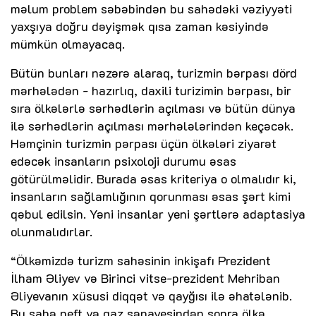
məlum problem səbəbindən bu sahədəki vəziyyəti
yaxşıya doğru dəyişmək qısa zaman kəsiyində
mümkün olmayacaq.
Bütün bunları nəzərə alaraq, turizmin bərpası dörd
mərhələdən - hazırlıq, daxili turizimin bərpası, bir
sıra ölkələrlə sərhədlərin açılması və bütün dünya
ilə sərhədlərin açılması mərhələlərindən keçəcək.
Həmçinin turizmin pərpası üçün ölkələri ziyarət
edəcək insanların psixoloji durumu əsas
götürülməlidir. Burada əsas kriteriya o olmalıdır ki,
insanların sağlamlığının qorunması əsas şərt kimi
qəbul edilsin. Yəni insanlar yeni şərtlərə adaptasiya
olunmalıdırlar.
“Ölkəmizdə turizm sahəsinin inkişafı Prezident
İlham Əliyev və Birinci vitse-prezident Mehriban
Əliyevanın xüsusi diqqət və qayğısı ilə əhatələnib.
Bu sahə neft və qaz sənayesindən sonra ölkə