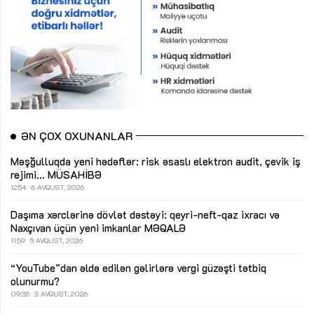
ƏN ÇOX OXUNANLAR
Məşğulluqda yeni hədəflər: risk əsaslı elektron audit, çevik iş
rejimi...
MÜSAHİBƏ
12:54
6 AVQUST, 2026
Daşıma xərclərinə dövlət dəstəyi: qeyri-neft-qaz ixracı və
Naxçıvan üçün yeni imkanlar
MƏQALƏ
11:59
5 AVQUST, 2026
“YouTube”dan əldə edilən gəlirlərə vergi güzəşti tətbiq
olunurmu?
09:35
3 AVQUST, 2026