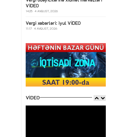
VİDEO
14:25
4 AVQUST, 2026
Vergi xəbərləri: iyul
VİDEO
11:17
4 AVQUST, 2026
VIDEO