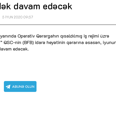
dək davam edəcək
5 İYUN 2020 09:57
anında Operativ Qərargahın qısaldılmış iş rejimi üzrə
sı” QSC-nin (BFB) idarə heyətinin qərarına əsasən, iyunu
 davam edəcək.