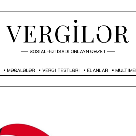
VERGİLƏR
SOSİAL-İQTİSADİ ONLAYN QƏZET
MƏQALƏLƏR
VERGI TESTLƏRI
ELANLAR
MULTIME
GBP
2,2873
RUB
2,0816
Sahibkarlıq fəaliyyəti üçün inklüziv
“Düzgün kommunikasiyanın
imkanlar yaradan vergi təşviqləri
real iş və sistemli fəaliyyə
MƏQALƏ
MÜSAHİBƏ