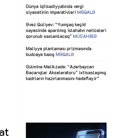
ericiliyinə
Dünya iqtisadiyyatında vergi
Nicat İmanov: "
ühitinin
siyasətinin imperativləri
MƏQALƏ
dəyişikliklər s
edir"
yaxşılaşdırılma
MÜSAHİBƏ
Əvəz Quliyev: “Yumşaq keçid
sayəsində aparılmış islahatın nəticələri
miz daha
qorunub saxlanılacaq”
MÜSAHİBƏ
Aytən Kərimov
, çevik və
inklüziv iş müh
dırmaqdır”
öyrənən komand
Maliyyə planlaması prizmasında
MÜSAHİBƏ
büdcəyə baxış
MƏQALƏ
tərəfdaşlığı
Azərbaycanda d
Gülminə Məlikzadə: “Azərbaycan
n ilk pilot
çərçivəsində hə
Bacarıqlar Akseleratoru” ixtisaslaşmış
layihə
VİDEO
kadrların hazırlanmasını hədəfləyir”
qaviləsi”
Aydın Hüseynov
renliyini
Azərbaycanın iq
andır”
təmin edən əsa
MÜSAHİBƏ
at