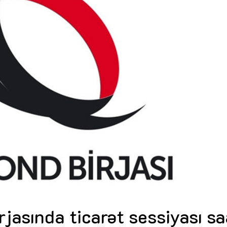
Dünya iqtisadiyyatında vergi
Nicat İmanov: "Vergi qanunv
siyasətinin imperativləri
MƏQALƏ
dəyişikliklər sahibkarlıq m
yaxşılaşdırılmasına xidmət 
MÜSAHİBƏ
Əvəz Quliyev: “Yumşaq keçid
sayəsində aparılmış islahatın nəticələri
qorunub saxlanılacaq”
MÜSAHİBƏ
Aytən Kərimova: “Məqsədi
inklüziv iş mühiti yaratmaq
öyrənən komanda formalaş
Maliyyə planlaması prizmasında
MÜSAHİBƏ
büdcəyə baxış
MƏQALƏ
Azərbaycanda dövlət-özəl 
Gülminə Məlikzadə: “Azərbaycan
çərçivəsində həyata keçirilə
Bacarıqlar Akseleratoru” ixtisaslaşmış
layihə
VİDEO
kadrların hazırlanmasını hədəfləyir”
Aydın Hüseynov: “Əsrin mü
Azərbaycanın iqtisadi suve
təmin edən əsas dayaqlard
MÜSAHİBƏ
jasında ticarət sessiyası sa