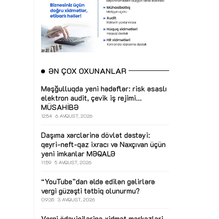
ƏN ÇOX OXUNANLAR
Məşğulluqda yeni hədəflər: risk əsaslı
elektron audit, çevik iş rejimi...
MÜSAHİBƏ
12:54
6 AVQUST, 2026
Daşıma xərclərinə dövlət dəstəyi:
qeyri-neft-qaz ixracı və Naxçıvan üçün
yeni imkanlar
MƏQALƏ
11:59
5 AVQUST, 2026
“YouTube”dan əldə edilən gəlirlərə
vergi güzəşti tətbiq olunurmu?
09:35
3 AVQUST, 2026
Vergi ödəyicilərinə xidmət mərkəzləri