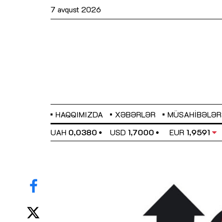
7 avqust 2026
HAQQIMIZDA
XƏBƏRLƏR
MÜSAHIBƏLƏR
EL
0,6489
UAH
0,0380
USD
1,7000
EUR
1,9591