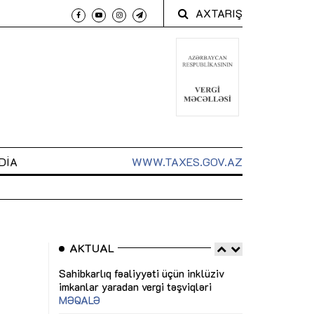
AXTARIŞ
DIA
WWW.TAXES.GOV.AZ
AKTUAL
 arxasında
Sahibkarlıq fəaliyyəti üçün inklüziv
“Düzgün kommun
t dayanır”
imkanlar yaradan vergi təşviqləri
real iş və siste
MƏQALƏ
MÜSAHİBƏ