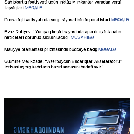
Sahibkarlıq fəaliyyəti üçün inklüziv imkanlar yaradan vergi
“D
təşviqləri
MƏQALƏ
fə
lıq
Dünya iqtisadiyyatında vergi siyasətinin imperativləri
MƏQALƏ
Ni
mü
Əvəz Quliyev: “Yumşaq keçid sayəsində aparılmış islahatın
nəticələri qorunub saxlanılacaq”
MÜSAHİBƏ
Ay
ya
M
Maliyyə planlaması prizmasında büdcəyə baxış
MƏQALƏ
Az
Gülminə Məlikzadə: “Azərbaycan Bacarıqlar Akseleratoru”
ke
ixtisaslaşmış kadrların hazırlanmasını hədəfləyir”
Ay
su