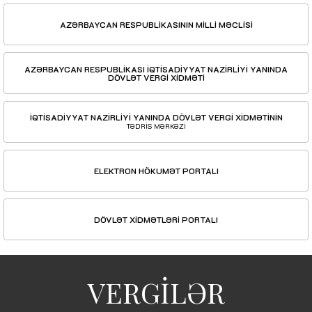
AZƏRBAYCAN RESPUBLİKASININ MİLLİ MƏCLİSİ
AZƏRBAYCAN RESPUBLİKASI İQTİSADİYYAT NAZİRLİYİ YANINDA
DÖVLƏT VERGİ XİDMƏTİ
İQTİSADİYYAT NAZİRLİYİ YANINDA DÖVLƏT VERGİ XİDMƏTİNİN
TƏDRİS MƏRKƏZİ
ELEKTRON HÖKUMƏT PORTALI
DÖVLƏT XİDMƏTLƏRİ PORTALI
VERGİLƏR