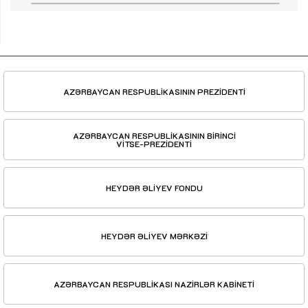
AZƏRBAYCAN RESPUBLİKASININ PREZİDENTİ
AZƏRBAYCAN RESPUBLİKASININ BİRİNCİ
VİTSE-PREZİDENTİ
HEYDƏR ƏLİYEV FONDU
HEYDƏR ƏLİYEV MƏRKƏZİ
AZƏRBAYCAN RESPUBLİKASI NAZİRLƏR KABİNETİ