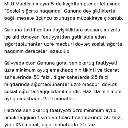
Milli Məclisin mayın 8-də keçirilən plenar iclasında
"Sosial sığorta haqqında" Qanuna dəyişikliklərlə
bağlı məsələ üçüncü oxunuşda müzakirəyə çıxarılıb.
Qanuna təklif edilən dəyişikliklərə əsasən, muzdlu
işə aid olmayan fəaliyyətdən gəlir əldə edən
sığortaolunanlar üzrə məcburi dövlət sosial sığorta
haqqının dərəcələri azaldılıb.
Qüvvədə olan Qanuna görə, sahibkarlıq fəaliyyəti
üzrə minimum aylıq əməkhaqqının tikinti və ticarət
sahələrində 50 faizi, digər sahələrdə 25 faizi
miqdarında sığortaolunanlar üzrə məcburi dövlət
sosial sığorta haqqı ödənilməlidir. Hazırda minimum
aylıq əməkhaqqı 250 manatdır.
Hazırda sahibkarlıq fəaliyyəti üzrə minimum aylıq
əməkhaqqının tikinti və ticarət sahələrində 50 faizi,
yəni 125 manat, digər sahələrdə 25 faizi