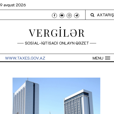
9 avqust 2026
AXTARIŞ
VERGİLƏR
SOSİAL-İQTİSADİ ONLAYN QƏZET
WWW.TAXES.GOV.AZ
MENU