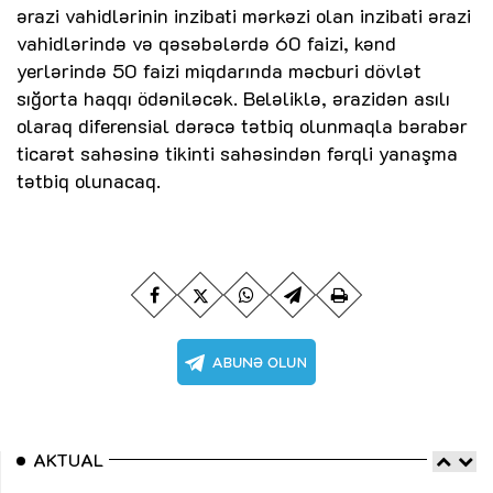
ərazi vahidlərinin inzibati mərkəzi olan inzibati ərazi
vahidlərində və qəsəbələrdə 60 faizi, kənd
yerlərində 50 faizi miqdarında məcburi dövlət
sığorta haqqı ödəniləcək. Beləliklə, ərazidən asılı
olaraq diferensial dərəcə tətbiq olunmaqla bərabər
ticarət sahəsinə tikinti sahəsindən fərqli yanaşma
tətbiq olunacaq.
AKTUAL