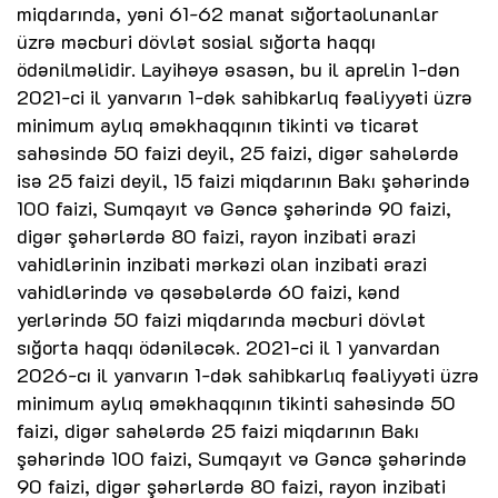
miqdarında, yəni 61-62 manat sığortaolunanlar
üzrə məcburi dövlət sosial sığorta haqqı
ödənilməlidir. Layihəyə əsasən, bu il aprelin 1-dən
2021-ci il yanvarın 1-dək sahibkarlıq fəaliyyəti üzrə
minimum aylıq əməkhaqqının tikinti və ticarət
sahəsində 50 faizi deyil, 25 faizi, digər sahələrdə
isə 25 faizi deyil, 15 faizi miqdarının Bakı şəhərində
100 faizi, Sumqayıt və Gəncə şəhərində 90 faizi,
digər şəhərlərdə 80 faizi, rayon inzibati ərazi
vahidlərinin inzibati mərkəzi olan inzibati ərazi
vahidlərində və qəsəbələrdə 60 faizi, kənd
yerlərində 50 faizi miqdarında məcburi dövlət
sığorta haqqı ödəniləcək. 2021-ci il 1 yanvardan
2026-cı il yanvarın 1-dək sahibkarlıq fəaliyyəti üzrə
minimum aylıq əməkhaqqının tikinti sahəsində 50
faizi, digər sahələrdə 25 faizi miqdarının Bakı
şəhərində 100 faizi, Sumqayıt və Gəncə şəhərində
90 faizi, digər şəhərlərdə 80 faizi, rayon inzibati