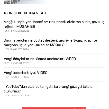
ƏN ÇOX OXUNANLAR
Məşğulluqda yeni hədəflər: risk əsaslı elektron audit, çevik iş
rejimi...
MÜSAHİBƏ
12:54
6 AVQUST, 2026
Daşıma xərclərinə dövlət dəstəyi: qeyri-neft-qaz ixracı və
Naxçıvan üçün yeni imkanlar
MƏQALƏ
11:59
5 AVQUST, 2026
Vergi ödəyicilərinə xidmət mərkəzləri
VİDEO
14:25
4 AVQUST, 2026
Vergi xəbərləri: iyul
VİDEO
11:17
4 AVQUST, 2026
“YouTube”dan əldə edilən gəlirlərə vergi güzəşti tətbiq
olunurmu?
09:35
3 AVQUST, 2026