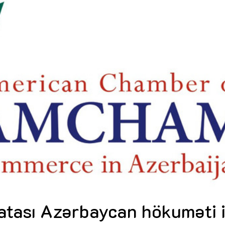
Dünya iqtisadiyyatında vergi
Nicat İmanov: "Vergi qanunv
siyasətinin imperativləri
MƏQALƏ
dəyişikliklər sahibkarlıq m
yaxşılaşdırılmasına xidmət 
MÜSAHİBƏ
Əvəz Quliyev: “Yumşaq keçid
sayəsində aparılmış islahatın nəticələri
qorunub saxlanılacaq”
MÜSAHİBƏ
Aytən Kərimova: “Məqsədi
inklüziv iş mühiti yaratmaq
öyrənən komanda formalaş
Maliyyə planlaması prizmasında
MÜSAHİBƏ
büdcəyə baxış
MƏQALƏ
Azərbaycanda dövlət-özəl 
Gülminə Məlikzadə: “Azərbaycan
çərçivəsində həyata keçirilə
Bacarıqlar Akseleratoru” ixtisaslaşmış
layihə
VİDEO
kadrların hazırlanmasını hədəfləyir”
Aydın Hüseynov: “Əsrin mü
Azərbaycanın iqtisadi suve
təmin edən əsas dayaqlard
MÜSAHİBƏ
atası Azərbaycan hökuməti i