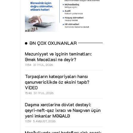
ƏN ÇOX OXUNANLAR
Məzuniyyət və işçinin təminatları:
Əmək Məcəlləsi nə deyir?
11:54
31 İYUL, 2026
Torpaqların kateqoriyaları hansı
qanunvericilikdə öz əksini tapıb?
VİDEO
15:46
31 İYUL, 2026
Daşıma xərclərinə dövlət dəstəyi:
qeyri-neft-qaz ixracı və Naxçıvan üçün
yeni imkanlar
MƏQALƏ
11:59
5 AVQUST, 2026
Məşğulluqda yeni hədəflər: risk əsaslı