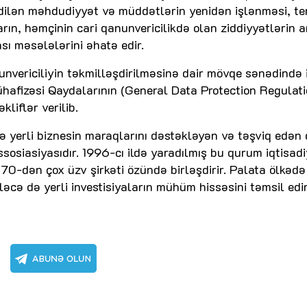
edilən məhdudiyyət və müddətlərin yenidən işlənməsi, te
rın, həmçinin cari qanunvericilikdə olan ziddiyyətlərin 
sı məsələlərini əhatə edir.
unvericiliyin təkmilləşdirilməsinə dair mövqe sənədində 
hafizəsi Qaydalarının (General Data Protection Regulati
liflər verilib.
yerli biznesin maraqlarını dəstəkləyən və təşviq edən 
sosiasiyasıdır. 1996-cı ildə yaradılmış bu qurum iqtisadi
70-dən çox üzv şirkəti özündə birləşdirir. Palata ölkəd
eləcə də yerli investisiyaların mühüm hissəsini təmsil edir