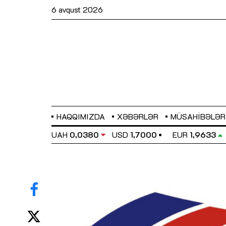
6 avqust 2026
HAQQIMIZDA
XƏBƏRLƏR
MÜSAHIBƏLƏR
EL
0,6486
UAH
0,0380
USD
1,7000
EUR
1,9633