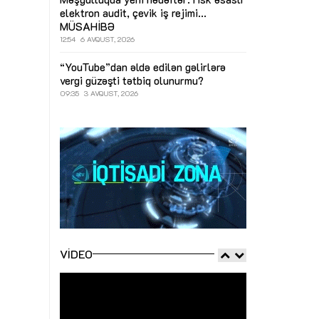
elektron audit, çevik iş rejimi...
MÜSAHİBƏ
12:54
6 AVQUST, 2026
“YouTube”dan əldə edilən gəlirlərə
vergi güzəşti tətbiq olunurmu?
09:35
3 AVQUST, 2026
VIDEO