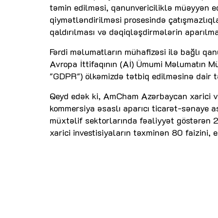
təmin edilməsi, qanunvericiliklə müəyyən 
qiymətləndirilməsi prosesində çatışmazlıqla
qaldırılması və dəqiqləşdirmələrin aparılma
Fərdi məlumatların mühafizəsi ilə bağlı qan
Avropa İttifaqının (Aİ) Ümumi Məlumatın Mü
"GDPR") ölkəmizdə tətbiq edilməsinə dair tək
Qeyd edək ki, AmCham Azərbaycan xarici və 
kommersiya əsaslı aparıcı ticarət-sənaye as
müxtəlif sektorlarında fəaliyyət göstərən 2
xarici investisiyaların təxminən 80 faizini, 