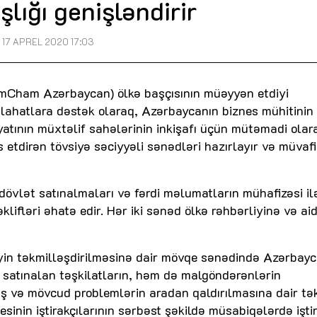
lığı genişləndirir
17 APREL 2020 17:03
mCham Azərbaycan) ölkə başçısının müəyyən etdiyi
islahatlara dəstək olaraq, Azərbaycanın biznes mühitinin
yatının müxtəlif sahələrinin inkişafı üçün mütəmadi olar
 etdirən tövsiyə səciyyəli sənədləri hazırlayır və müvaf
 dövlət satınalmaları və fərdi məlumatların mühafizəsi il
klifləri əhatə edir. Hər iki sənəd ölkə rəhbərliyinə və aid
liyin təkmilləşdirilməsinə dair mövqe sənədində Azərbay
 satınalan təşkilatların, həm də malgöndərənlərin
ış və mövcud problemlərin aradan qaldırılmasına dair tək
esinin iştirakçılarının sərbəst şəkildə müsabiqələrdə işti