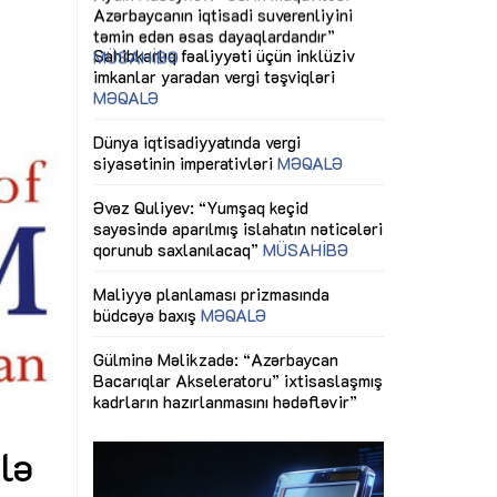
ericiliyinə
Dünya iqtisadiyyatında vergi
Nicat İmanov: "
ühitinin
siyasətinin imperativləri
MƏQALƏ
dəyişikliklər s
edir"
yaxşılaşdırılma
MÜSAHİBƏ
Əvəz Quliyev: “Yumşaq keçid
sayəsində aparılmış islahatın nəticələri
miz daha
qorunub saxlanılacaq”
MÜSAHİBƏ
Aytən Kərimov
, çevik və
inklüziv iş müh
dırmaqdır”
öyrənən komand
Maliyyə planlaması prizmasında
MÜSAHİBƏ
büdcəyə baxış
MƏQALƏ
tərəfdaşlığı
Azərbaycanda d
Gülminə Məlikzadə: “Azərbaycan
n ilk pilot
çərçivəsində hə
Bacarıqlar Akseleratoru” ixtisaslaşmış
layihə
VİDEO
kadrların hazırlanmasını hədəfləyir”
qaviləsi”
Aydın Hüseynov
renliyini
Azərbaycanın iq
andır”
təmin edən əsa
MÜSAHİBƏ
lə