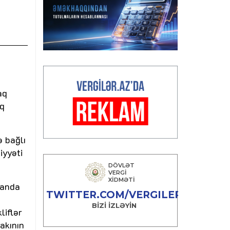
aq
iq
ə bağlı
iyyəti
canda
liflər
rakının