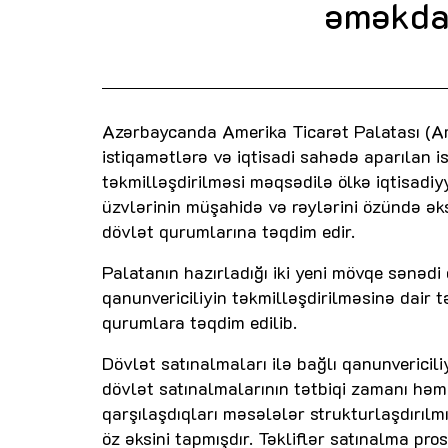
əməkdaş
Azərbaycanda Amerika Ticarət Palatası (A
istiqamətlərə və iqtisadi sahədə aparılan 
təkmilləşdirilməsi məqsədilə ölkə iqtisadiy
üzvlərinin müşahidə və rəylərini özündə əks
dövlət qurumlarına təqdim edir.
Palatanın hazırladığı iki yeni mövqe sənədi
qanunvericiliyin təkmilləşdirilməsinə dair tə
qurumlara təqdim edilib.
Dövlət satınalmaları ilə bağlı qanunverici
dövlət satınalmalarının tətbiqi zamanı həm
qarşılaşdıqları məsələlər strukturlaşdırılm
öz əksini tapmışdır. Təkliflər satınalma pros