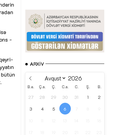
nderin
aradan
isə
ons -
qeyri-
ARXIV
yyatın
ə bütün
.
B.e.
Ç.a.
Ç.
C.a.
C.
Ş.
B.
27
28
29
30
31
1
2
3
4
5
6
7
8
9
10
11
12
13
14
15
16
17
18
19
20
21
22
23