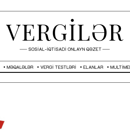
VERGİLƏR
SOSİAL-İQTİSADİ ONLAYN QƏZET
MƏQALƏLƏR
VERGI TESTLƏRI
ELANLAR
MULTIME
GBP
2,2882
RUB
2,1023
Sahibkarlıq fəaliyyəti üçün inklüziv
“Düzgün kommunikasiyanın
imkanlar yaradan vergi təşviqləri
real iş və sistemli fəaliyyə
MƏQALƏ
MÜSAHİBƏ