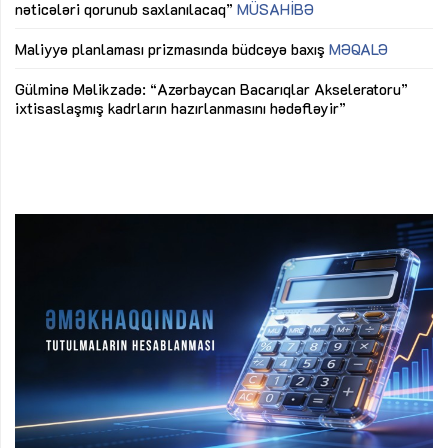
nəticələri qorunub saxlanılacaq”
MÜSAHİBƏ
Ay
ya
M
Maliyyə planlaması prizmasında büdcəyə baxış
MƏQALƏ
Az
Gülminə Məlikzadə: “Azərbaycan Bacarıqlar Akseleratoru”
ke
ixtisaslaşmış kadrların hazırlanmasını hədəfləyir”
Ay
su