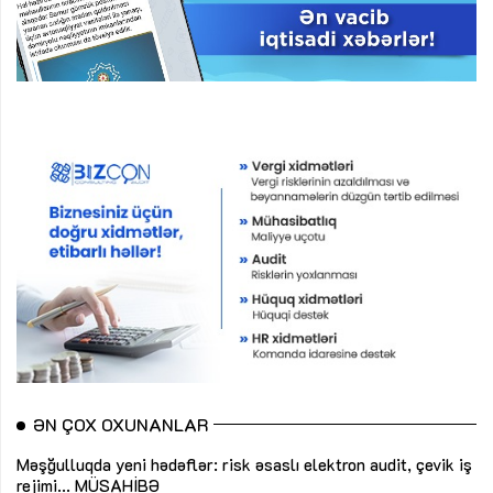
ƏN ÇOX OXUNANLAR
Məşğulluqda yeni hədəflər: risk əsaslı elektron audit, çevik iş
rejimi...
MÜSAHİBƏ