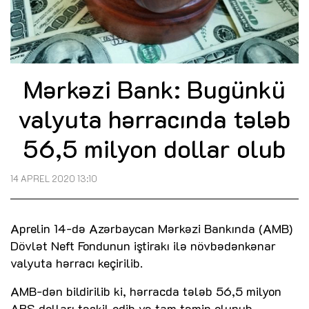
Mərkəzi Bank: Bugünkü
valyuta hərracında tələb
56,5 milyon dollar olub
14 APREL 2020 13:10
Aprelin 14-də Azərbaycan Mərkəzi Bankında (AMB)
Dövlət Neft Fondunun iştirakı ilə növbədənkənar
valyuta hərracı keçirilib.
AMB-dən bildirilib ki, hərracda tələb 56,5 milyon
ABŞ dolları təşkil edib və tam təmin olunub.