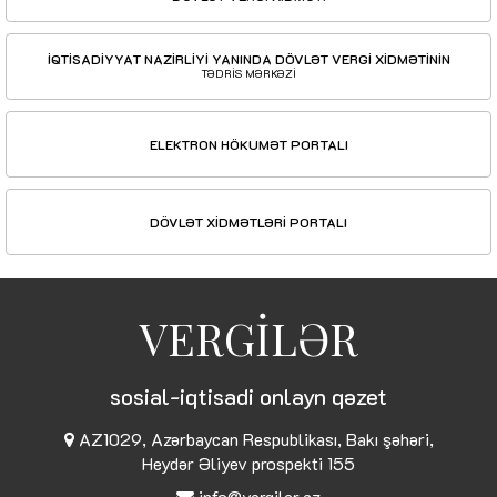
İQTİSADİYYAT NAZİRLİYİ YANINDA DÖVLƏT VERGİ XİDMƏTİNİN
TƏDRİS MƏRKƏZİ
ELEKTRON HÖKUMƏT PORTALI
DÖVLƏT XİDMƏTLƏRİ PORTALI
VERGİLƏR
sosial-iqtisadi onlayn qəzet
AZ1029, Azərbaycan Respublikası, Bakı şəhəri,
Heydər Əliyev prospekti 155
info@vergiler.az