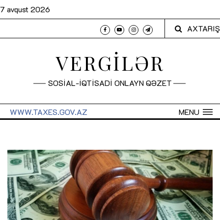
7 avqust 2026
AXTARIŞ
VERGİLƏR
SOSİAL-İQTİSADİ ONLAYN QƏZET
WWW.TAXES.GOV.AZ
MENU