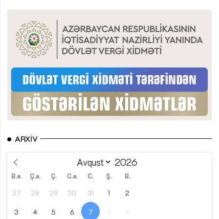
ARXIV
B.e.
Ç.a.
Ç.
C.a.
C.
Ş.
B.
27
28
29
30
31
1
2
3
4
5
6
7
8
9