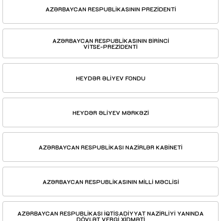
AZƏRBAYCAN RESPUBLİKASININ PREZİDENTİ
AZƏRBAYCAN RESPUBLİKASININ BİRİNCİ
VİTSE-PREZİDENTİ
HEYDƏR ƏLİYEV FONDU
HEYDƏR ƏLİYEV MƏRKƏZİ
AZƏRBAYCAN RESPUBLİKASI NAZİRLƏR KABİNETİ
AZƏRBAYCAN RESPUBLİKASININ MİLLİ MƏCLİSİ
AZƏRBAYCAN RESPUBLİKASI İQTİSADİYYAT NAZİRLİYİ YANINDA
DÖVLƏT VERGİ XİDMƏTİ