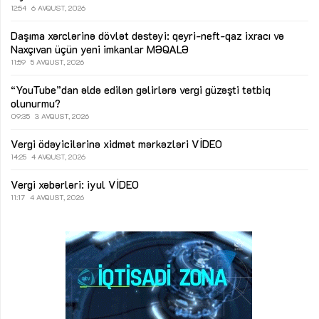
12:54
6 AVQUST, 2026
Daşıma xərclərinə dövlət dəstəyi: qeyri-neft-qaz ixracı və
Naxçıvan üçün yeni imkanlar
MƏQALƏ
11:59
5 AVQUST, 2026
“YouTube”dan əldə edilən gəlirlərə vergi güzəşti tətbiq
olunurmu?
09:35
3 AVQUST, 2026
Vergi ödəyicilərinə xidmət mərkəzləri
VİDEO
14:25
4 AVQUST, 2026
Vergi xəbərləri: iyul
VİDEO
11:17
4 AVQUST, 2026