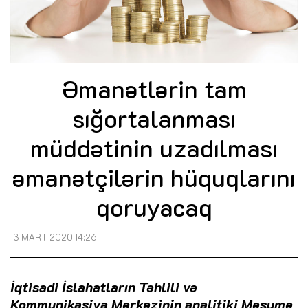
Əmanətlərin tam
sığortalanması
müddətinin uzadılması
əmanətçilərin hüquqlarını
qoruyacaq
13 MART 2020 14:26
İqtisadi İslahatların Təhlili və
Kommunikasiya Mərkəzinin analitiki Məsumə