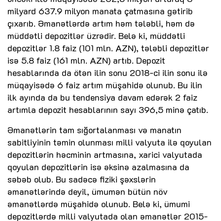
milyard 637.9 milyon manata çatmasına gətirib
çıxarıb. Əmanətlərdə artım həm tələbli, həm də
müddətli depozitlər üzrədir. Belə ki, müddətli
depozitlər 1.8 faiz (101 mln. AZN), tələbli depozitlər
isə 5.8 faiz (161 mln. AZN) artıb. Depozit
hesablarında da ötən ilin sonu 2018-ci ilin sonu ilə
müqayisədə 6 faiz artım müşahidə olunub. Bu ilin
ilk ayında da bu tendensiya davam edərək 2 faiz
artımla depozit hesablarının sayı 396,5 minə çatıb.
Əmanətlərin tam sığortalanması və manatın
sabitliyinin təmin olunması milli valyuta ilə qoyulan
depozitlərin həcminin artmasına, xarici valyutada
qoyulan depozitlərin isə əksinə azalmasına da
səbəb olub. Bu sadəcə fiziki şəxslərin
əmanətlərində deyil, ümumən bütün növ
əmanətlərdə müşahidə olunub. Belə ki, ümumi
depozitlərdə milli valyutada olan əmanətlər 2015-