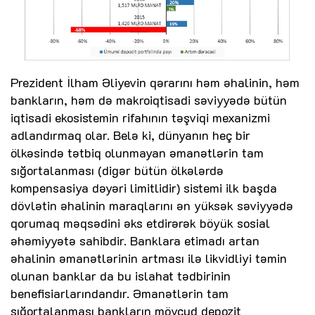
Prezident İlham Əliyevin qərarını həm əhalinin, həm
bankların, həm də makroiqtisadi səviyyədə bütün
iqtisadi ekosistemin rifahının təşviqi mexanizmi
adlandırmaq olar. Belə ki, dünyanın heç bir
ölkəsində tətbiq olunmayan əmanətlərin tam
sığortalanması (digər bütün ölkələrdə
kompensasiya dəyəri limitlidir) sistemi ilk başda
dövlətin əhalinin maraqlarını ən yüksək səviyyədə
qorumaq məqsədini əks etdirərək böyük sosial
əhəmiyyətə sahibdir. Banklara etimadı artan
əhalinin əmanətlərinin artması ilə likvidliyi təmin
olunan banklar da bu islahat tədbirinin
benefisiarlarındandır. Əmanətlərin tam
sığortalanması bankların mövcud depozit