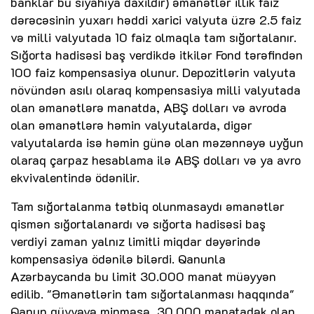
banklar bu siyahıya daxildir) əmanətlər illik faiz
dərəcəsinin yuxarı həddi xarici valyuta üzrə 2.5 faiz
və milli valyutada 10 faiz olmaqla tam sığortalanır.
Sığorta hadisəsi baş verdikdə itkilər Fond tərəfindən
100 faiz kompensasiya olunur. Depozitlərin valyuta
növündən asılı olaraq kompensasiya milli valyutada
olan əmanətlərə manatda, ABŞ dolları və avroda
olan əmanətlərə həmin valyutalarda, digər
valyutalarda isə həmin günə olan məzənnəyə uyğun
olaraq çarpaz hesablama ilə ABŞ dolları və ya avro
ekvivalentində ödənilir.
Tam sığortalanma tətbiq olunmasaydı əmanətlər
qismən sığortalanardı və sığorta hadisəsi baş
verdiyi zaman yalnız limitli miqdar dəyərində
kompensasiya ödənilə bilərdi. Qanunla
Azərbaycanda bu limit 30.000 manat müəyyən
edilib. "Əmanətlərin tam sığortalanması haqqında"
Qanun qüvvəyə minməsə, 30.000 manatadək olan