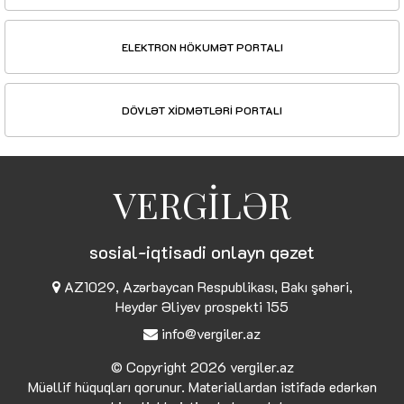
ELEKTRON HÖKUMƏT PORTALI
DÖVLƏT XİDMƏTLƏRİ PORTALI
VERGİLƏR
sosial-iqtisadi onlayn qəzet
AZ1029, Azərbaycan Respublikası, Bakı şəhəri,
Heydər Əliyev prospekti 155
info@vergiler.az
© Copyright 2026
vergiler.az
Müəllif hüquqları qorunur. Materiallardan istifadə edərkən