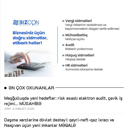
ƏN ÇOX OXUNANLAR
Məşğulluqda yeni hədəflər: risk əsaslı elektron audit, çevik iş
rejimi...
MÜSAHİBƏ
12:54
6 AVQUST, 2026
Daşıma xərclərinə dövlət dəstəyi: qeyri-neft-qaz ixracı və
Naxçıvan üçün yeni imkanlar
MƏQALƏ