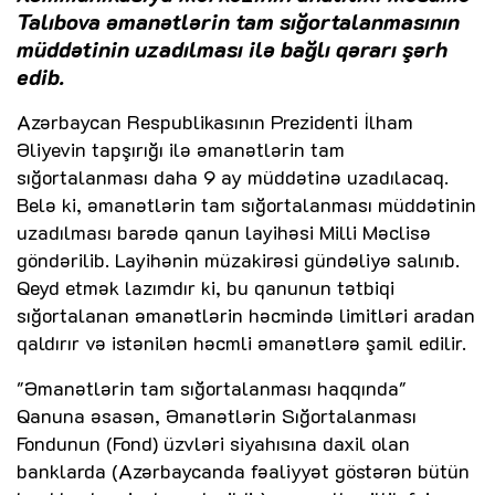
Talıbova əmanətlərin tam sığortalanmasının
müddətinin uzadılması ilə bağlı qərarı şərh
edib.
Azərbaycan Respublikasının Prezidenti İlham
Əliyevin tapşırığı ilə əmanətlərin tam
sığortalanması daha 9 ay müddətinə uzadılacaq.
Belə ki, əmanətlərin tam sığortalanması müddətinin
uzadılması barədə qanun layihəsi Milli Məclisə
göndərilib. Layihənin müzakirəsi gündəliyə salınıb.
Qeyd etmək lazımdır ki, bu qanunun tətbiqi
sığortalanan əmanətlərin həcmində limitləri aradan
qaldırır və istənilən həcmli əmanətlərə şamil edilir.
"Əmanətlərin tam sığortalanması haqqında"
Qanuna əsasən, Əmanətlərin Sığortalanması
Fondunun (Fond) üzvləri siyahısına daxil olan
banklarda (Azərbaycanda fəaliyyət göstərən bütün