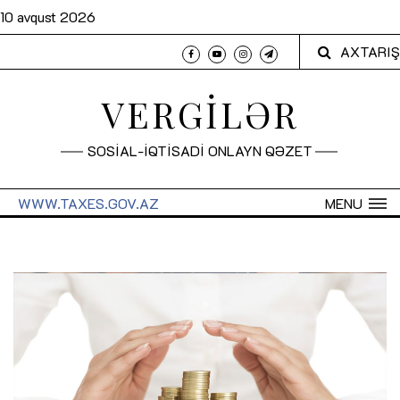
10 avqust 2026
AXTARIŞ
VERGİLƏR
SOSİAL-İQTİSADİ ONLAYN QƏZET
WWW.TAXES.GOV.AZ
MENU