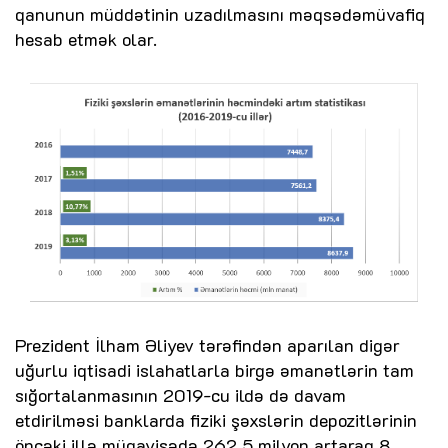
qanunun müddətinin uzadılmasını məqsədəmüvafiq
hesab etmək olar.
Prezident İlham Əliyev tərəfindən aparılan digər
uğurlu iqtisadi islahatlarla birgə əmanətlərin tam
sığortalanmasının 2019-cu ildə də davam
etdirilməsi banklarda fiziki şəxslərin depozitlərinin
öncəki illə müqayisədə 262,5 milyon artaraq 8