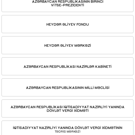
AZƏRBAYCAN RESPUBLİKASININ BİRİNCİ
VİTSE-PREZİDENTİ
HEYDƏR ƏLİYEV FONDU
HEYDƏR ƏLİYEV MƏRKƏZİ
AZƏRBAYCAN RESPUBLİKASI NAZİRLƏR KABİNETİ
AZƏRBAYCAN RESPUBLİKASININ MİLLİ MƏCLİSİ
AZƏRBAYCAN RESPUBLİKASI İQTİSADİYYAT NAZİRLİYİ YANINDA
DÖVLƏT VERGİ XİDMƏTİ
İQTİSADİYYAT NAZİRLİYİ YANINDA DÖVLƏT VERGİ XİDMƏTİNİN
TƏDRİS MƏRKƏZİ