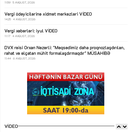
11:59
5 AVQUST, 2026
Vergi ödəyicilərinə xidmət mərkəzləri
VİDEO
14:25
4 AVQUST, 2026
Vergi xəbərləri: iyul
VİDEO
11:17
4 AVQUST, 2026
DVX rəisi Orxan Nəzərli: "Məqsədimiz daha proqnozlaşdırılan,
rahat və əlçatan mühit formalaşdırmaqdır"
MÜSAHİBƏ
11:44
6 AVQUST, 2026
VIDEO