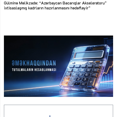
Az
Gülminə Məlikzadə: “Azərbaycan Bacarıqlar Akseleratoru”
ke
ixtisaslaşmış kadrların hazırlanmasını hədəfləyir”
Ay
su