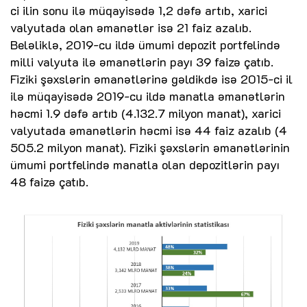
ci ilin sonu ilə müqayisədə 1,2 dəfə artıb, xarici
valyutada olan əmanətlər isə 21 faiz azalıb.
Beləliklə, 2019-cu ildə ümumi depozit portfelində
milli valyuta ilə əmanətlərin payı 39 faizə çatıb.
Fiziki şəxslərin əmanətlərinə gəldikdə isə 2015-ci il
ilə müqayisədə 2019-cu ildə manatla əmanətlərin
həcmi 1.9 dəfə artıb (4.132.7 milyon manat), xarici
valyutada əmanətlərin həcmi isə 44 faiz azalıb (4
505.2 milyon manat). Fiziki şəxslərin əmanətlərinin
ümumi portfelində manatla olan depozitlərin payı
48 faizə çatıb.