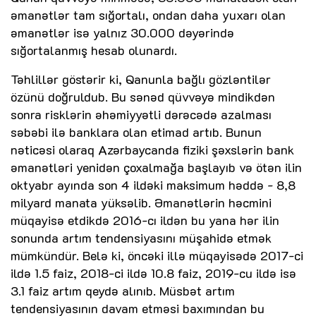
əmanətlər tam sığortalı, ondan daha yuxarı olan
əmanətlər isə yalnız 30.000 dəyərində
sığortalanmış hesab olunardı.
Təhlillər göstərir ki, Qanunla bağlı gözləntilər
özünü doğruldub. Bu sənəd qüvvəyə mindikdən
sonra risklərin əhəmiyyətli dərəcədə azalması
səbəbi ilə banklara olan etimad artıb. Bunun
nəticəsi olaraq Azərbaycanda fiziki şəxslərin bank
əmanətləri yenidən çoxalmağa başlayıb və ötən ilin
oktyabr ayında son 4 ildəki maksimum həddə - 8,8
milyard manata yüksəlib. Əmanətlərin həcmini
müqayisə etdikdə 2016-cı ildən bu yana hər ilin
sonunda artım tendensiyasını müşahidə etmək
mümkündür. Belə ki, öncəki illə müqayisədə 2017-ci
ildə 1.5 faiz, 2018-ci ildə 10.8 faiz, 2019-cu ildə isə
3.1 faiz artım qeydə alınıb. Müsbət artım
tendensiyasının davam etməsi baxımından bu