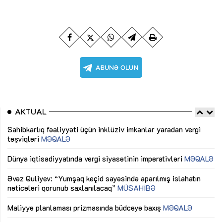
AKTUAL
Sahibkarlıq fəaliyyəti üçün inklüziv imkanlar yaradan vergi
“D
təşviqləri
MƏQALƏ
fə
lıq
Dünya iqtisadiyyatında vergi siyasətinin imperativləri
MƏQALƏ
Ni
mü
Əvəz Quliyev: “Yumşaq keçid sayəsində aparılmış islahatın
nəticələri qorunub saxlanılacaq”
MÜSAHİBƏ
Ay
ya
M
Maliyyə planlaması prizmasında büdcəyə baxış
MƏQALƏ