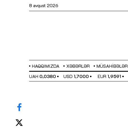
8 avqust 2026
HAQQIMIZDA
XƏBƏRLƏR
MÜSAHIBƏLƏR
EL
0,6489
UAH
0,0380
USD
1,7000
EUR
1,9591