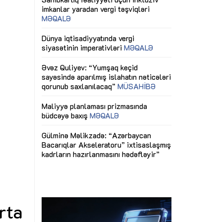
ericiliyinə
Dünya iqtisadiyyatında vergi
Nicat İmanov: "
ühitinin
siyasətinin imperativləri
MƏQALƏ
dəyişikliklər s
edir"
yaxşılaşdırılma
MÜSAHİBƏ
Əvəz Quliyev: “Yumşaq keçid
sayəsində aparılmış islahatın nəticələri
miz daha
qorunub saxlanılacaq”
MÜSAHİBƏ
Aytən Kərimov
, çevik və
inklüziv iş müh
dırmaqdır”
öyrənən komand
Maliyyə planlaması prizmasında
MÜSAHİBƏ
büdcəyə baxış
MƏQALƏ
tərəfdaşlığı
Azərbaycanda d
Gülminə Məlikzadə: “Azərbaycan
n ilk pilot
çərçivəsində hə
Bacarıqlar Akseleratoru” ixtisaslaşmış
layihə
VİDEO
kadrların hazırlanmasını hədəfləyir”
qaviləsi”
Aydın Hüseynov
renliyini
Azərbaycanın iq
andır”
təmin edən əsa
MÜSAHİBƏ
rta