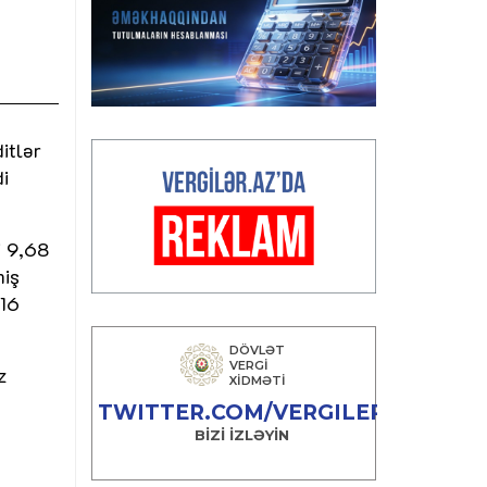
itlər
i
i 9,68
miş
,16
z