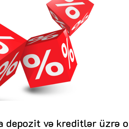
Dünya iqtisadiyyatında vergi
Nicat İmanov: "Vergi qanunv
siyasətinin imperativləri
MƏQALƏ
dəyişikliklər sahibkarlıq m
yaxşılaşdırılmasına xidmət 
MÜSAHİBƏ
Əvəz Quliyev: “Yumşaq keçid
sayəsində aparılmış islahatın nəticələri
qorunub saxlanılacaq”
MÜSAHİBƏ
Aytən Kərimova: “Məqsədi
inklüziv iş mühiti yaratmaq
öyrənən komanda formalaş
Maliyyə planlaması prizmasında
MÜSAHİBƏ
büdcəyə baxış
MƏQALƏ
Azərbaycanda dövlət-özəl 
Gülminə Məlikzadə: “Azərbaycan
çərçivəsində həyata keçirilə
Bacarıqlar Akseleratoru” ixtisaslaşmış
layihə
VİDEO
kadrların hazırlanmasını hədəfləyir”
Aydın Hüseynov: “Əsrin mü
Azərbaycanın iqtisadi suve
təmin edən əsas dayaqlard
MÜSAHİBƏ
 depozit və kreditlər üzrə o