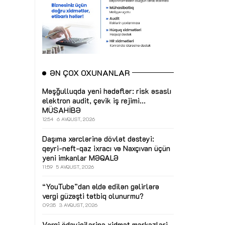
ƏN ÇOX OXUNANLAR
Məşğulluqda yeni hədəflər: risk əsaslı
elektron audit, çevik iş rejimi...
MÜSAHİBƏ
12:54
6 AVQUST, 2026
Daşıma xərclərinə dövlət dəstəyi:
qeyri-neft-qaz ixracı və Naxçıvan üçün
yeni imkanlar
MƏQALƏ
11:59
5 AVQUST, 2026
“YouTube”dan əldə edilən gəlirlərə
vergi güzəşti tətbiq olunurmu?
09:35
3 AVQUST, 2026
Vergi ödəyicilərinə xidmət mərkəzləri