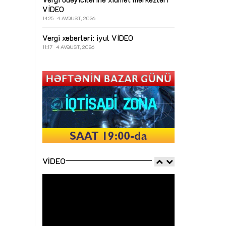
VİDEO
14:25
4 AVQUST, 2026
Vergi xəbərləri: iyul
VİDEO
11:17
4 AVQUST, 2026
VIDEO