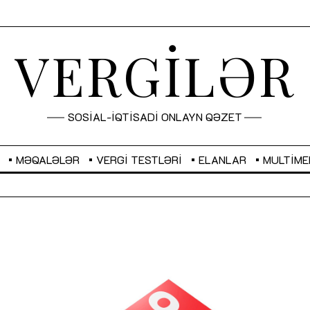
VERGİLƏR
SOSİAL-İQTİSADİ ONLAYN QƏZET
MƏQALƏLƏR
VERGI TESTLƏRI
ELANLAR
MULTIME
GBP
2,2873
RUB
2,0816
Sahibkarlıq fəaliyyəti üçün inklüziv
“Düzgün kommunikasiyanın
imkanlar yaradan vergi təşviqləri
real iş və sistemli fəaliyyə
MƏQALƏ
MÜSAHİBƏ