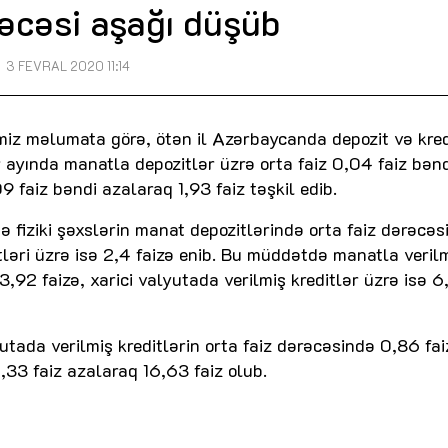
rəcəsi aşağı düşüb
3 FEVRAL 2020 11:14
iz məlumata görə, ötən il Azərbaycanda depozit və kred
 ayında manatla depozitlər üzrə orta faiz 0,04 faiz bənd
9 faiz bəndi azalaraq 1,93 faiz təşkil edib.
 fiziki şəxslərin manat depozitlərində orta faiz dərəcəs
tləri üzrə isə 2,4 faizə enib. Bu müddətdə manatla veril
13,92 faizə, xarici valyutada verilmiş kreditlər üzrə isə 6
utada verilmiş kreditlərin orta faiz dərəcəsində 0,86 fai
,33 faiz azalaraq 16,63 faiz olub.