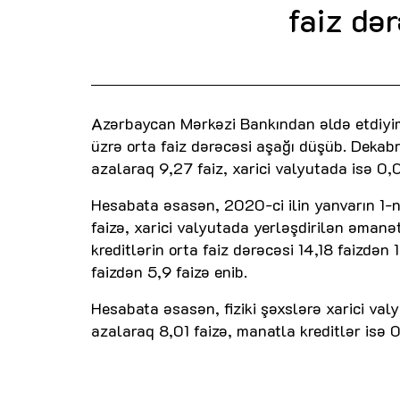
faiz də
Azərbaycan Mərkəzi Bankından əldə etdiyim
üzrə orta faiz dərəcəsi aşağı düşüb. Dekabr
azalaraq 9,27 faiz, xarici valyutada isə 0,0
Hesabata əsasən, 2020-ci ilin yanvarın 1-nə
faizə, xarici valyutada yerləşdirilən əmanə
kreditlərin orta faiz dərəcəsi 14,18 faizdən 
faizdən 5,9 faizə enib.
Hesabata əsasən, fiziki şəxslərə xarici valy
azalaraq 8,01 faizə, manatla kreditlər isə 0