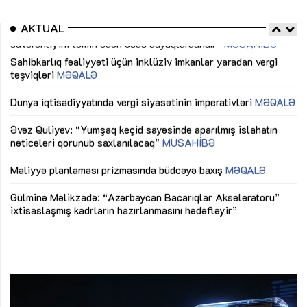
AKTUAL
Sahibkarlıq fəaliyyəti üçün inklüziv imkanlar yaradan vergi
“D
təşviqləri
MƏQALƏ
fə
lıq
Dünya iqtisadiyyatında vergi siyasətinin imperativləri
MƏQALƏ
Ni
mü
Əvəz Quliyev: “Yumşaq keçid sayəsində aparılmış islahatın
nəticələri qorunub saxlanılacaq”
MÜSAHİBƏ
Ay
ya
M
Maliyyə planlaması prizmasında büdcəyə baxış
MƏQALƏ
Az
Gülminə Məlikzadə: “Azərbaycan Bacarıqlar Akseleratoru”
ke
ixtisaslaşmış kadrların hazırlanmasını hədəfləyir”
Ay
su