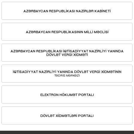
AZƏRBAYCAN RESPUBLİKASI NAZİRLƏR KABİNETİ
AZƏRBAYCAN RESPUBLİKASININ MİLLİ MƏCLİSİ
AZƏRBAYCAN RESPUBLİKASI İQTİSADİYYAT NAZİRLİYİ YANINDA
DÖVLƏT VERGİ XİDMƏTİ
İQTİSADİYYAT NAZİRLİYİ YANINDA DÖVLƏT VERGİ XİDMƏTİNİN
TƏDRİS MƏRKƏZİ
ELEKTRON HÖKUMƏT PORTALI
DÖVLƏT XİDMƏTLƏRİ PORTALI