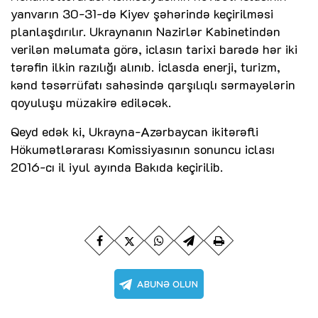
yanvarın 30-31-də Kiyev şəhərində keçirilməsi
planlaşdırılır. Ukraynanın Nazirlər Kabinetindən
verilən məlumata görə, iclasın tarixi barədə hər iki
tərəfin ilkin razılığı alınıb. İclasda enerji, turizm,
kənd təsərrüfatı sahəsində qarşılıqlı sərmayələrin
qoyuluşu müzakirə ediləcək.
Qeyd edək ki, Ukrayna-Azərbaycan ikitərəfli
Hökumətlərarası Komissiyasının sonuncu iclası
2016-cı il iyul ayında Bakıda keçirilib.