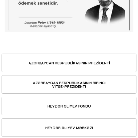
AZƏRBAYCAN RESPUBLİKASININ PREZİDENTİ
AZƏRBAYCAN RESPUBLİKASININ BİRİNCİ
VİTSE-PREZİDENTİ
HEYDƏR ƏLİYEV FONDU
HEYDƏR ƏLİYEV MƏRKƏZİ