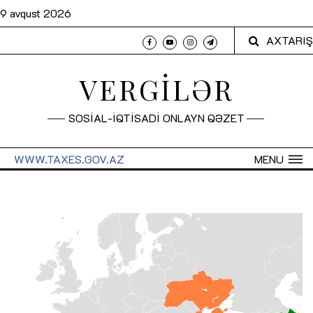
9 avqust 2026
AXTARIŞ
VERGİLƏR
SOSİAL-İQTİSADİ ONLAYN QƏZET
WWW.TAXES.GOV.AZ
MENU