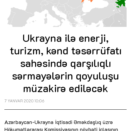
Ukrayna ilə enerji,
turizm, kənd təsərrüfatı
sahəsində qarşılıqlı
sərmayələrin qoyuluşu
müzakirə ediləcək
7 YANVAR 2020 10:06
Azərbaycan-Ukrayna İqtisadi Əməkdaşlıq üzrə
Hökumətlərarası Komissiyasının növbəti iclasının