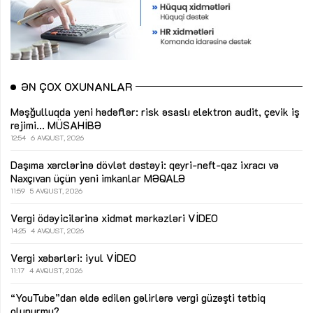
ƏN ÇOX OXUNANLAR
Məşğulluqda yeni hədəflər: risk əsaslı elektron audit, çevik iş
rejimi...
MÜSAHİBƏ
12:54
6 AVQUST, 2026
Daşıma xərclərinə dövlət dəstəyi: qeyri-neft-qaz ixracı və
Naxçıvan üçün yeni imkanlar
MƏQALƏ
11:59
5 AVQUST, 2026
Vergi ödəyicilərinə xidmət mərkəzləri
VİDEO
14:25
4 AVQUST, 2026
Vergi xəbərləri: iyul
VİDEO
11:17
4 AVQUST, 2026
“YouTube”dan əldə edilən gəlirlərə vergi güzəşti tətbiq
olunurmu?