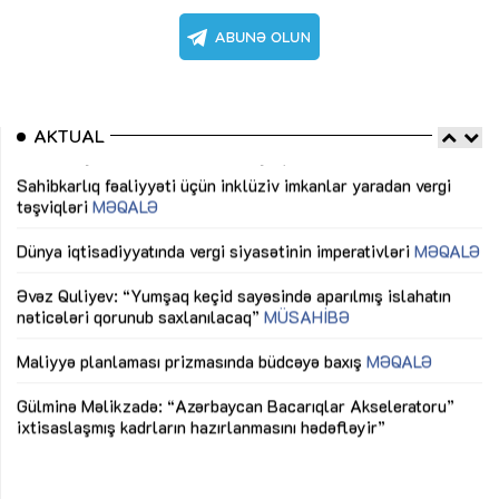
AKTUAL
Sahibkarlıq fəaliyyəti üçün inklüziv imkanlar yaradan vergi
“D
təşviqləri
MƏQALƏ
fə
lıq
Dünya iqtisadiyyatında vergi siyasətinin imperativləri
MƏQALƏ
Ni
mü
Əvəz Quliyev: “Yumşaq keçid sayəsində aparılmış islahatın
nəticələri qorunub saxlanılacaq”
MÜSAHİBƏ
Ay
ya
M
Maliyyə planlaması prizmasında büdcəyə baxış
MƏQALƏ
Az
Gülminə Məlikzadə: “Azərbaycan Bacarıqlar Akseleratoru”
ke
ixtisaslaşmış kadrların hazırlanmasını hədəfləyir”
Ay
su