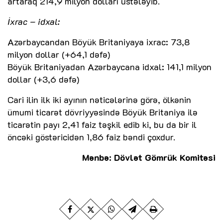
artaraq 214,9 milyon dolları üstələyib.
İxrac – idxal:
Azərbaycandan Böyük Britaniyaya ixrac: 73,8
milyon dollar (+64,1 dəfə)
Böyük Britaniyadan Azərbaycana idxal: 141,1 milyon
dollar (+3,6 dəfə)
Cari ilin ilk iki ayının nəticələrinə görə, ölkənin
ümumi ticarət dövriyyəsində Böyük Britaniya ilə
ticarətin payı 2,41 faiz təşkil edib ki, bu da bir il
öncəki göstəricidən 1,86 faiz bəndi çoxdur.
Mənbə: Dövlət Gömrük Komitəsi