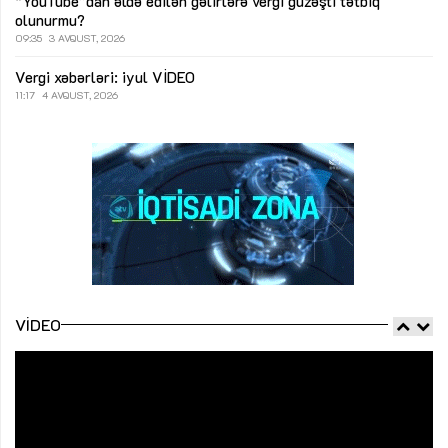
“YouTube”dan əldə edilən gəlirlərə vergi güzəşti tətbiq
olunurmu?
09:35
3 AVQUST, 2026
Vergi xəbərləri: iyul
VİDEO
11:17
4 AVQUST, 2026
VIDEO