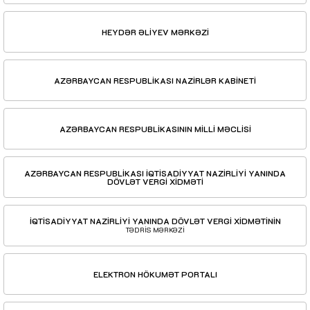
HEYDƏR ƏLİYEV MƏRKƏZİ
AZƏRBAYCAN RESPUBLİKASI NAZİRLƏR KABİNETİ
AZƏRBAYCAN RESPUBLİKASININ MİLLİ MƏCLİSİ
AZƏRBAYCAN RESPUBLİKASI İQTİSADİYYAT NAZİRLİYİ YANINDA
DÖVLƏT VERGİ XİDMƏTİ
İQTİSADİYYAT NAZİRLİYİ YANINDA DÖVLƏT VERGİ XİDMƏTİNİN
TƏDRİS MƏRKƏZİ
ELEKTRON HÖKUMƏT PORTALI