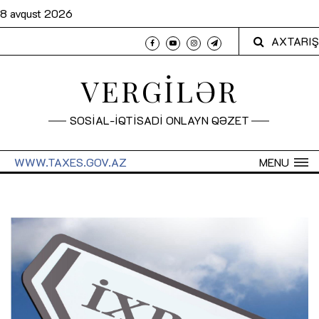
8 avqust 2026
AXTARIŞ
VERGİLƏR
SOSİAL-İQTİSADİ ONLAYN QƏZET
WWW.TAXES.GOV.AZ
MENU