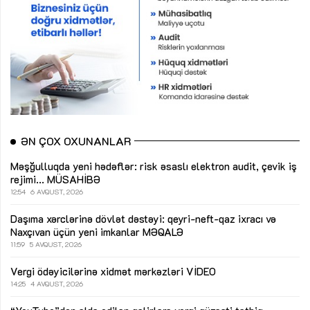
ƏN ÇOX OXUNANLAR
Məşğulluqda yeni hədəflər: risk əsaslı elektron audit, çevik iş
rejimi...
MÜSAHİBƏ
12:54
6 AVQUST, 2026
Daşıma xərclərinə dövlət dəstəyi: qeyri-neft-qaz ixracı və
Naxçıvan üçün yeni imkanlar
MƏQALƏ
11:59
5 AVQUST, 2026
Vergi ödəyicilərinə xidmət mərkəzləri
VİDEO
14:25
4 AVQUST, 2026