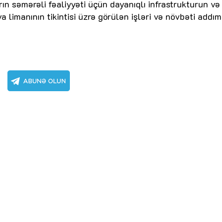
arın səmərəli fəaliyyəti üçün dayanıqlı infrastrukturun və
limanının tikintisi üzrə görülən işləri və növbəti addım