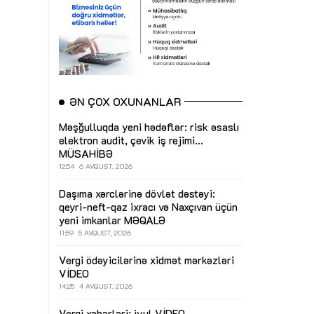
ƏN ÇOX OXUNANLAR
Məşğulluqda yeni hədəflər: risk əsaslı
elektron audit, çevik iş rejimi...
MÜSAHİBƏ
12:54
6 AVQUST, 2026
Daşıma xərclərinə dövlət dəstəyi:
qeyri-neft-qaz ixracı və Naxçıvan üçün
yeni imkanlar
MƏQALƏ
11:59
5 AVQUST, 2026
Vergi ödəyicilərinə xidmət mərkəzləri
VİDEO
14:25
4 AVQUST, 2026
Vergi xəbərləri: iyul
VİDEO