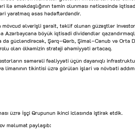
i ilə əməkdaşlığının təmin olunması nəticəsində iqtisad
ləri yaratmaq əsas hədəflərdəndir.
 mövcud əlverişli şərait, təklif olunan güzəştlər investor
Zona Azərbaycana böyük iqtisadi dividendlər qazandırmaq
ha da gücləndirəcək, Şərq–Qərb, Şimal–Cənub və Orta D
olu olan ölkəmizin strateji əhəmiyyəti artacaq.
vestorların səmərəli fəaliyyəti üçün dayanıqlı infrastrukt
limanının tikintisi üzrə görülən işləri və növbəti addım
sı üzrə İşçi Qrupunun ikinci iclasında iştirak etdik.
rov məlumat paylaşıb: