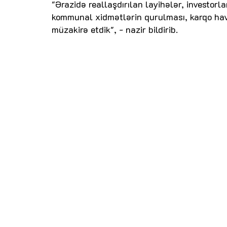
"Ərazidə reallaşdırılan layihələr, investorl
kommunal xidmətlərin qurulması, karqo hava 
müzakirə etdik", - nazir bildirib.