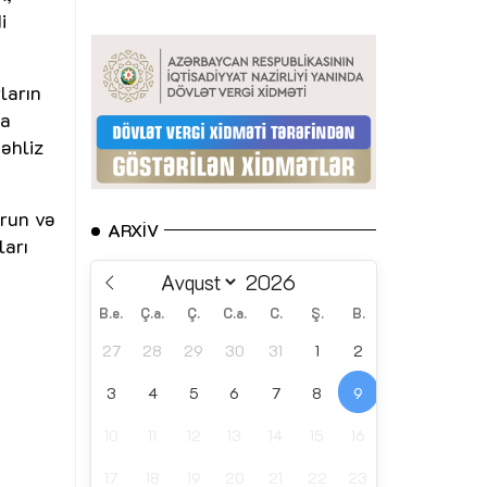
i
ların
la
əhliz
urun və
ARXIV
ları
B.e.
Ç.a.
Ç.
C.a.
C.
Ş.
B.
27
28
29
30
31
1
2
3
4
5
6
7
8
9
10
11
12
13
14
15
16
17
18
19
20
21
22
23