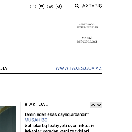
AXTARIŞ
DIA
WWW.TAXES.GOV.AZ
AKTUAL
 arxasında
Sahibkarlıq fəaliyyəti üçün inklüziv
“Düzgün kommun
t dayanır”
imkanlar yaradan vergi təşviqləri
real iş və siste
MƏQALƏ
MÜSAHİBƏ