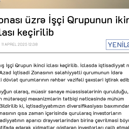
onası üzrə İşçi Qrupunun iki
lası keçirilib
YENİL
11 APREL 2025 12:38
 İşçi Qrupun ikinci iclası keçirilib. İclasda iqtisadiyyat n
 Azad İqtisadi Zonasının səlahiyyətli qurumunun İdarə
 dövlət qurumlarının rəhbər vəzifəli şəxsləri iştirak edib
yğun olaraq, müasir sənaye müəssisələrinin qurulduğu, 
ən mütərəqqi mexanizmlərin tətbiqi nəticəsində mühüm
Bildirilib ki, iqtisadiyyatımızın diversifikasiyası baxımında
asının qısa zaman içərisində qurularaq investorların
isadiyyatının aparıcı drayverlərindən birinə çevrilməsi bö
stifadə edərək xidmətlər göstərən investorları cəlb etmə