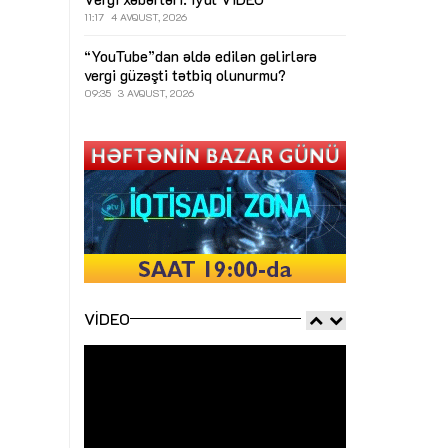
11:17
4 AVQUST, 2026
“YouTube”dan əldə edilən gəlirlərə
vergi güzəşti tətbiq olunurmu?
09:35
3 AVQUST, 2026
VIDEO