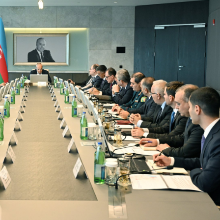
Dünya iqtisadiyyatında vergi
Nicat İmanov: "Vergi qanunv
siyasətinin imperativləri
MƏQALƏ
dəyişikliklər sahibkarlıq m
yaxşılaşdırılmasına xidmət 
MÜSAHİBƏ
Əvəz Quliyev: “Yumşaq keçid
sayəsində aparılmış islahatın nəticələri
qorunub saxlanılacaq”
MÜSAHİBƏ
Aytən Kərimova: “Məqsədi
inklüziv iş mühiti yaratmaq
öyrənən komanda formalaş
Maliyyə planlaması prizmasında
MÜSAHİBƏ
büdcəyə baxış
MƏQALƏ
Azərbaycanda dövlət-özəl 
Gülminə Məlikzadə: “Azərbaycan
çərçivəsində həyata keçirilə
Bacarıqlar Akseleratoru” ixtisaslaşmış
layihə
VİDEO
kadrların hazırlanmasını hədəfləyir”
Aydın Hüseynov: “Əsrin mü
Azərbaycanın iqtisadi suve
təmin edən əsas dayaqlard
MÜSAHİBƏ