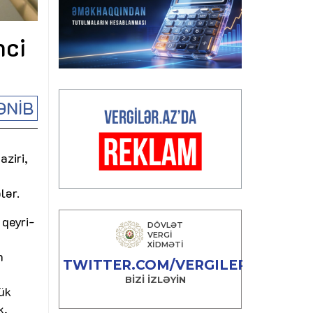
nci
ƏNİB
aziri,
lər.
qeyri-
n
yük
k,