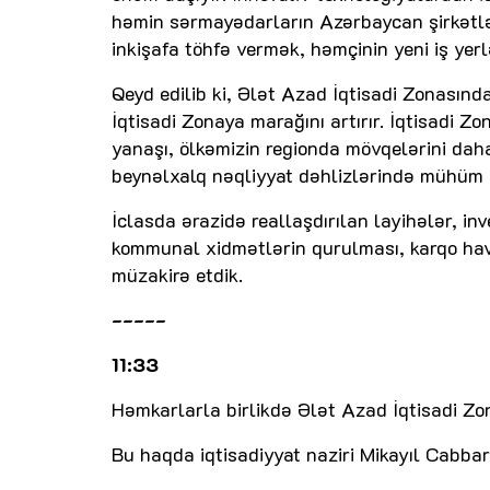
həmin sərmayədarların Azərbaycan şirkətlər
inkişafa töhfə vermək, həmçinin yeni iş yer
Qeyd edilib ki, Ələt Azad İqtisadi Zonasında
İqtisadi Zonaya marağını artırır. İqtisadi 
yanaşı, ölkəmizin regionda mövqelərini da
beynəlxalq nəqliyyat dəhlizlərində mühüm r
İclasda ərazidə reallaşdırılan layihələr, in
kommunal xidmətlərin qurulması, karqo hava 
müzakirə etdik.
-----
11:33
Həmkarlarla birlikdə Ələt Azad İqtisadi Zona
Bu haqda iqtisadiyyat naziri Mikayıl Cabba