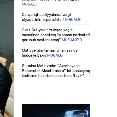
ericiliyinə
Dünya iqtisadiyyatında vergi
Nicat İmanov: "
ühitinin
siyasətinin imperativləri
MƏQALƏ
dəyişikliklər s
edir"
yaxşılaşdırılma
MÜSAHİBƏ
Əvəz Quliyev: “Yumşaq keçid
sayəsində aparılmış islahatın nəticələri
miz daha
qorunub saxlanılacaq”
MÜSAHİBƏ
Aytən Kərimov
, çevik və
inklüziv iş müh
dırmaqdır”
öyrənən komand
Maliyyə planlaması prizmasında
MÜSAHİBƏ
büdcəyə baxış
MƏQALƏ
tərəfdaşlığı
Azərbaycanda d
Gülminə Məlikzadə: “Azərbaycan
n ilk pilot
çərçivəsində hə
Bacarıqlar Akseleratoru” ixtisaslaşmış
layihə
VİDEO
kadrların hazırlanmasını hədəfləyir”
qaviləsi”
Aydın Hüseynov
renliyini
Azərbaycanın iq
andır”
təmin edən əsa
MÜSAHİBƏ