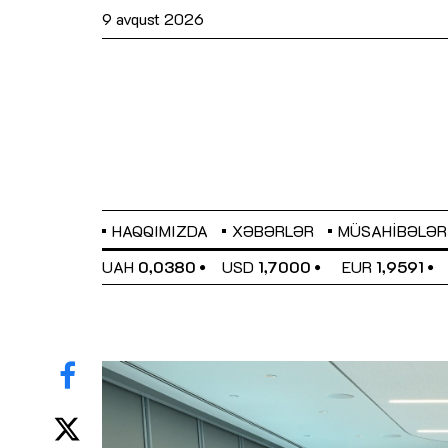
9 avqust 2026
HAQQIMIZDA
XƏBƏRLƏR
MÜSAHIBƏLƏR
EL
0,6489
UAH
0,0380
USD
1,7000
EUR
1,9591