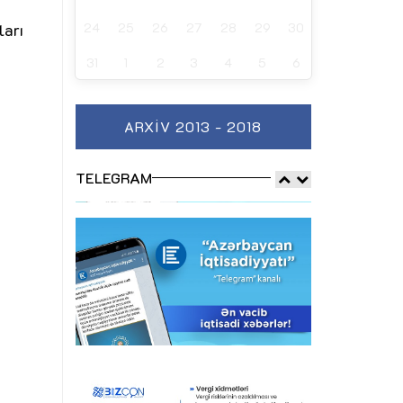
24
25
26
27
28
29
30
ları
31
1
2
3
4
5
6
ARXIV 2013 - 2018
TELEGRAM