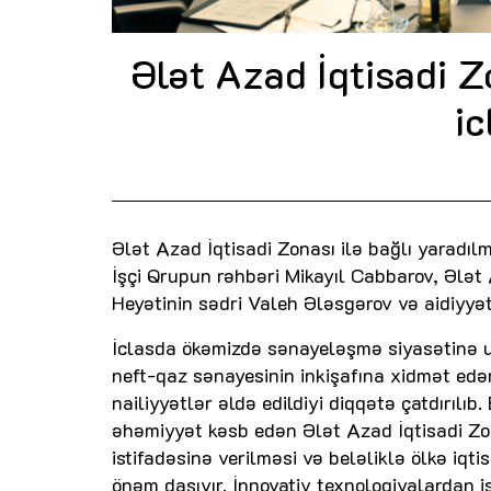
Ələt Azad İqtisadi Z
ic
Ələt Azad İqtisadi Zonası ilə bağlı yaradılmış
İşçi Qrupun rəhbəri Mikayıl Cabbarov, Ələt
Heyətinin sədri Valeh Ələsgərov və aidiyyəti
İclasda ökəmizdə sənayeləşmə siyasətinə u
neft-qaz sənayesinin inkişafına xidmət ed
nailiyyətlər əldə edildiyi diqqətə çatdırılıb. 
əhəmiyyət kəsb edən Ələt Azad İqtisadi Zon
istifadəsinə verilməsi və beləliklə ölkə iqt
önəm daşıyır. İnnovativ texnologiyalardan i