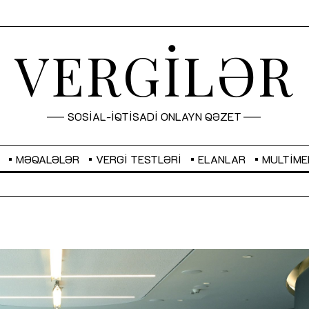
VERGİLƏR
SOSİAL-İQTİSADİ ONLAYN QƏZET
MƏQALƏLƏR
VERGI TESTLƏRI
ELANLAR
MULTIME
GBP
2,2873
RUB
2,0816
Sahibkarlıq fəaliyyəti üçün inklüziv
“Düzgün kommunikasiyanın
imkanlar yaradan vergi təşviqləri
real iş və sistemli fəaliyyə
MƏQALƏ
MÜSAHİBƏ