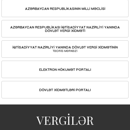
AZƏRBAYCAN RESPUBLİKASININ MİLLİ MƏCLİSİ
AZƏRBAYCAN RESPUBLİKASI İQTİSADİYYAT NAZİRLİYİ YANINDA
DÖVLƏT VERGİ XİDMƏTİ
İQTİSADİYYAT NAZİRLİYİ YANINDA DÖVLƏT VERGİ XİDMƏTİNİN
TƏDRİS MƏRKƏZİ
ELEKTRON HÖKUMƏT PORTALI
DÖVLƏT XİDMƏTLƏRİ PORTALI
VERGİLƏR