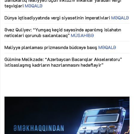
Sa
Dünya iqtisadiyyatında vergi siyasətinin imperativləri
MƏQALƏ
tə
Əvəz Quliyev: “Yumşaq keçid sayəsində aparılmış islahatın
Dü
nəticələri qorunub saxlanılacaq”
MÜSAHİBƏ
Əv
Maliyyə planlaması prizmasında büdcəyə baxış
MƏQALƏ
nə
Gülminə Məlikzadə: “Azərbaycan Bacarıqlar Akseleratoru”
Ma
ixtisaslaşmış kadrların hazırlanmasını hədəfləyir”
Gü
ix
“Düzgün kommunikasiyanın arxasında real iş və sistemli
fəaliyyət dayanır”
MÜSAHİBƏ
Nicat İmanov: "Vergi qanunvericiliyinə dəyişikliklər sahibkarlıq
mühitinin yaxşılaşdırılmasına xidmət edir"
MÜSAHİBƏ
Aytən Kərimova: “Məqsədimiz daha inklüziv iş mühiti
yaratmaq, çevik və öyrənən komanda formalaşdırmaqdır”
MÜSAHİBƏ
Azərbaycanda dövlət-özəl tərəfdaşlığı çərçivəsində həyata