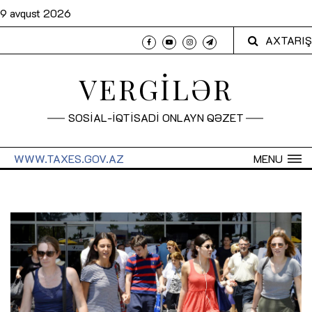
9 avqust 2026
AXTARIŞ
VERGİLƏR
SOSİAL-İQTİSADİ ONLAYN QƏZET
WWW.TAXES.GOV.AZ
MENU