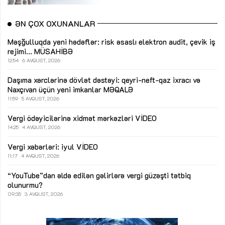
ƏN ÇOX OXUNANLAR
Məşğulluqda yeni hədəflər: risk əsaslı elektron audit, çevik iş
rejimi...
MÜSAHİBƏ
12:54
6 AVQUST, 2026
Daşıma xərclərinə dövlət dəstəyi: qeyri-neft-qaz ixracı və
Naxçıvan üçün yeni imkanlar
MƏQALƏ
11:59
5 AVQUST, 2026
Vergi ödəyicilərinə xidmət mərkəzləri
VİDEO
14:25
4 AVQUST, 2026
Vergi xəbərləri: iyul
VİDEO
11:17
4 AVQUST, 2026
“YouTube”dan əldə edilən gəlirlərə vergi güzəşti tətbiq
olunurmu?
09:35
3 AVQUST, 2026