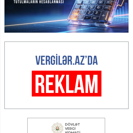
keçirilən ilk pilot layihə
VİDEO
Aydın Hüseynov: “Əsrin müqaviləsi” Azərbaycanın iqtisadi
suverenliyini təmin edən əsas dayaqlardandır”
MÜSAHİBƏ