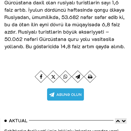
Gürcüstana daxil olan rusiyalı turistlərin sayı 1,6
faiz artıb. İyulun dördüncü həftəsində qonşu ölkəyə
Rusiyadan, ümumilikdə, 53.682 nəfər səfər edib ki,
bu da ötən ilin eyni dövrü ilə müqayisədə 6,8 faiz
azdır. Rusiyalı turistlərin böyük əksəriyyəti –
50.062 nəfəri Gürcüstana quru yolu vasitəsilə
yollanıb. Bu göstəricidə 14,8 faiz artım qeydə alınıb.
Sahibkarlıq fəaliyyəti üçün inklüziv imkanlar yaradan vergi
AKTUAL
təşviqləri
MƏQALƏ