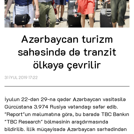
Azərbaycan turizm
sahəsində də tranzit
ölkəyə çevrilir
31 İYUL 2019 17:22
İyulun 22-dən 29-na qədər Azərbaycan vasitəsilə
Gürcüstana 3.974 Rusiya vətəndaşı səfər edib.
"Report"un məlumatına görə, bu barədə TBC Bankın
"TBC Research" bölməsinin araşdırmasında
bildirilib. İllik müqayisədə Azərbaycan sərhədindən