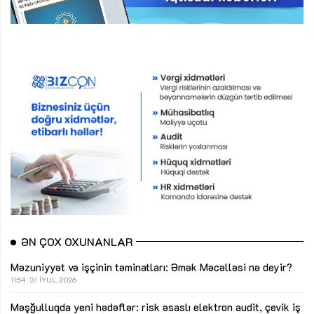
ƏN ÇOX OXUNANLAR
Məzuniyyət və işçinin təminatları: Əmək Məcəlləsi nə deyir?
11:54
31 İYUL, 2026
Məşğulluqda yeni hədəflər: risk əsaslı elektron audit, çevik iş