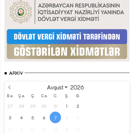
ARXIV
B.e.
Ç.a.
Ç.
C.a.
C.
Ş.
B.
27
28
29
30
31
1
2
3
4
5
6
7
8
9
10
11
12
13
14
15
16