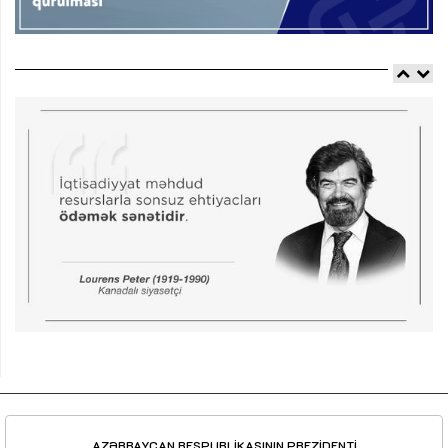
AZƏRBAYCAN RESPUBLİKASININ PREZİDENTİ