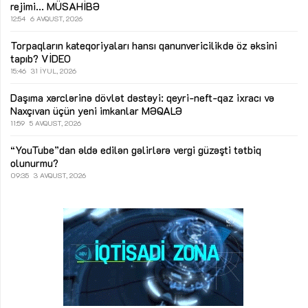
rejimi...
MÜSAHİBƏ
12:54
6 AVQUST, 2026
Torpaqların kateqoriyaları hansı qanunvericilikdə öz əksini
tapıb?
VİDEO
15:46
31 İYUL, 2026
Daşıma xərclərinə dövlət dəstəyi: qeyri-neft-qaz ixracı və
Naxçıvan üçün yeni imkanlar
MƏQALƏ
11:59
5 AVQUST, 2026
“YouTube”dan əldə edilən gəlirlərə vergi güzəşti tətbiq
olunurmu?
09:35
3 AVQUST, 2026