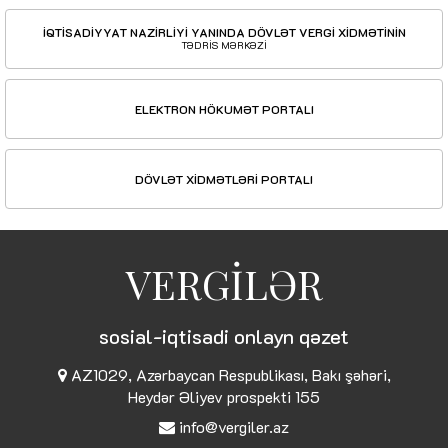
İQTİSADİYYAT NAZİRLİYİ YANINDA DÖVLƏT VERGİ XİDMƏTİNİN
TƏDRİS MƏRKƏZİ
ELEKTRON HÖKUMƏT PORTALI
DÖVLƏT XİDMƏTLƏRİ PORTALI
VERGİLƏR
sosial-iqtisadi onlayn qəzet
AZ1029, Azərbaycan Respublikası, Bakı şəhəri,
Heydər Əliyev prospekti 155
info@vergiler.az