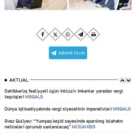
AKTUAL
Sahibkarlıq fəaliyyəti üçün inklüziv imkanlar yaradan vergi
“D
təşviqləri
MƏQALƏ
fə
lıq
Dünya iqtisadiyyatında vergi siyasətinin imperativləri
MƏQALƏ
Ni
mü
Əvəz Quliyev: “Yumşaq keçid sayəsində aparılmış islahatın
nəticələri qorunub saxlanılacaq”
MÜSAHİBƏ
Ay
ya