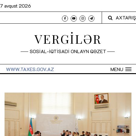
7 avqust 2026
AXTARIŞ
VERGİLƏR
SOSİAL-İQTİSADİ ONLAYN QƏZET
WWW.TAXES.GOV.AZ
MENU