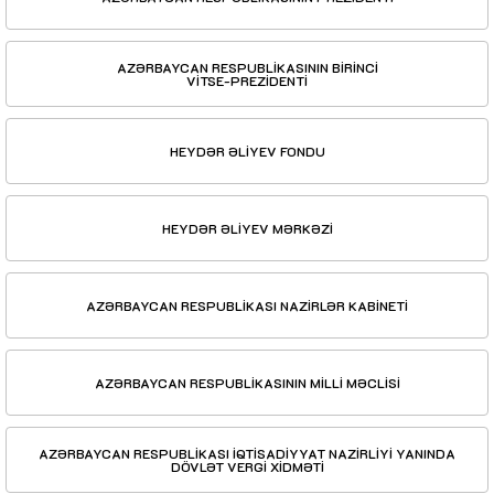
AZƏRBAYCAN RESPUBLİKASININ BİRİNCİ
VİTSE-PREZİDENTİ
HEYDƏR ƏLİYEV FONDU
HEYDƏR ƏLİYEV MƏRKƏZİ
AZƏRBAYCAN RESPUBLİKASI NAZİRLƏR KABİNETİ
AZƏRBAYCAN RESPUBLİKASININ MİLLİ MƏCLİSİ
AZƏRBAYCAN RESPUBLİKASI İQTİSADİYYAT NAZİRLİYİ YANINDA
DÖVLƏT VERGİ XİDMƏTİ