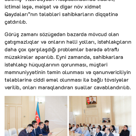
ictimai iaşə, məişət və digər növ xidmət
Qaydaları”nın tələbləri sahibkarların diqqətinə
çatdırılıb.
Görüş zamanı sözügedən bazarda mövcud olan
çatışmazlıqlar və onların həlli yolları, istehlakçıların
daha çox qarşılaşdığı problemlər barədə ətraflı
müzakirələr aparılıb. Eyni zamanda, sahibkarlara
istehlakçı hüquqlarının qorunması, müştəri
məmnuniyyətinin təmin olunması və qanunvericiliyin
tələblərinə ciddi əməl olunması ilə bağlı tövsiyələr
verilib, onları maraqlandıran suallar cavablandırılıb.