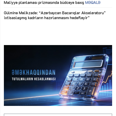
M
Maliyyə planlaması prizmasında büdcəyə baxış
MƏQALƏ
Az
Gülminə Məlikzadə: “Azərbaycan Bacarıqlar Akseleratoru”
ke
ixtisaslaşmış kadrların hazırlanmasını hədəfləyir”
Ay
su