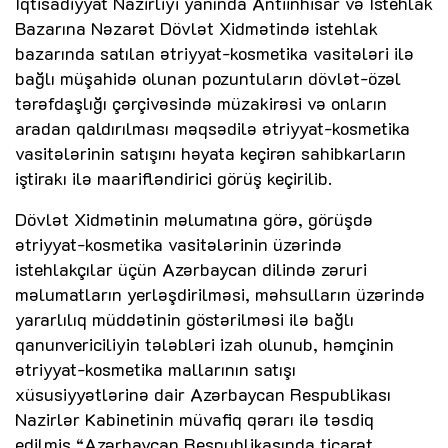
İqtisadiyyat Nazirliyi yanında Antiinhisar və İstehlak
Bazarına Nəzarət Dövlət Xidmətində istehlak
bazarında satılan ətriyyat-kosmetika vasitələri ilə
bağlı müşahidə olunan pozuntuların dövlət-özəl
tərəfdaşlığı çərçivəsində müzakirəsi və onların
aradan qaldırılması məqsədilə ətriyyat-kosmetika
vasitələrinin satışını həyata keçirən sahibkarların
iştirakı ilə maarifləndirici görüş keçirilib.
Dövlət Xidmətinin məlumatına görə, görüşdə
ətriyyat-kosmetika vasitələrinin üzərində
istehlakçılar üçün Azərbaycan dilində zəruri
məlumatların yerləşdirilməsi, məhsulların üzərində
yararlılıq müddətinin göstərilməsi ilə bağlı
qanunvericiliyin tələbləri izah olunub, həmçinin
ətriyyat-kosmetika mallarının satışı
xüsusiyyətlərinə dair Azərbaycan Respublikası
Nazirlər Kabinetinin müvafiq qərarı ilə təsdiq
edilmiş “Azərbaycan Respublikasında ticarət,