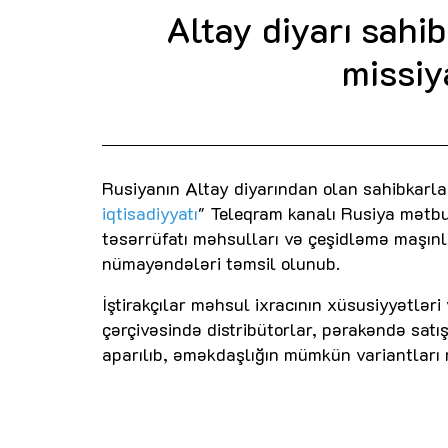
Altay diyarı sahi
missiy
Rusiyanın Altay diyarından olan sahibkarla
iqtisadiyyatı
" Teleqram kanalı Rusiya mətbu
təsərrüfatı məhsulları və çeşidləmə maşınla
nümayəndələri təmsil olunub.
İştirakçılar məhsul ixracının xüsusiyyətlər
çərçivəsində distribütorlar, pərakəndə satı
aparılıb, əməkdaşlığın mümkün variantları m