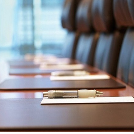
Dünya iqtisadiyyatında vergi
Nicat İmanov: "Vergi qanunv
siyasətinin imperativləri
MƏQALƏ
dəyişikliklər sahibkarlıq m
yaxşılaşdırılmasına xidmət 
MÜSAHİBƏ
Əvəz Quliyev: “Yumşaq keçid
sayəsində aparılmış islahatın nəticələri
qorunub saxlanılacaq”
MÜSAHİBƏ
Aytən Kərimova: “Məqsədi
inklüziv iş mühiti yaratmaq
öyrənən komanda formalaş
Maliyyə planlaması prizmasında
MÜSAHİBƏ
büdcəyə baxış
MƏQALƏ
Azərbaycanda dövlət-özəl 
Gülminə Məlikzadə: “Azərbaycan
çərçivəsində həyata keçirilə
Bacarıqlar Akseleratoru” ixtisaslaşmış
layihə
VİDEO
kadrların hazırlanmasını hədəfləyir”
Aydın Hüseynov: “Əsrin mü
Azərbaycanın iqtisadi suve
təmin edən əsas dayaqlard
MÜSAHİBƏ