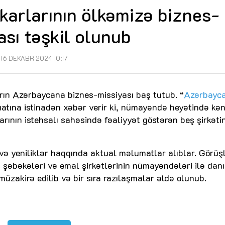
bkarlarının ölkəmizə biznes-
ası təşkil olunub
16 DEKABR 2024 10:17
rın Azərbaycana biznes-missiyası baş tutub. “
Azərbayc
atına istinadən xəbər verir ki, nümayəndə heyətində kə
rının istehsalı sahəsində fəaliyyət göstərən beş şirkəti
i və yeniliklər haqqında aktual məlumatlar alıblar. Görüş
ş şəbəkələri və emal şirkətlərinin nümayəndələri ilə danı
üzakirə edilib və bir sıra razılaşmalar əldə olunub.