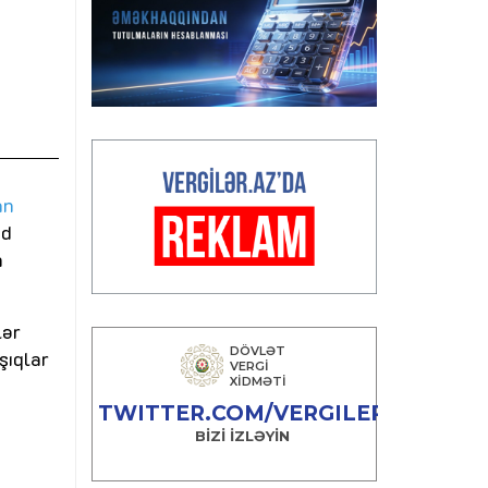
an
nd
n
lər
şıqlar