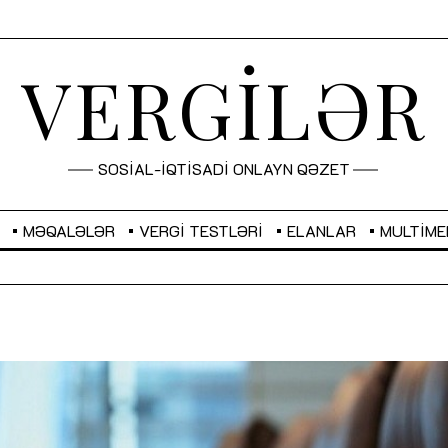
VERGİLƏR
SOSİAL-İQTİSADİ ONLAYN QƏZET
MƏQALƏLƏR
VERGI TESTLƏRI
ELANLAR
MULTIME
GBP
2,2882
RUB
2,1023
Sahibkarlıq fəaliyyəti üçün inklüziv
“Düzgün kommunikasiyanın
imkanlar yaradan vergi təşviqləri
real iş və sistemli fəaliyyə
MƏQALƏ
MÜSAHİBƏ