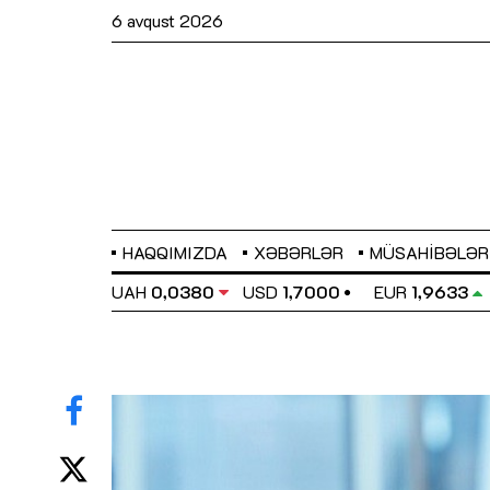
6 avqust 2026
HAQQIMIZDA
XƏBƏRLƏR
MÜSAHIBƏLƏR
EL
0,6486
UAH
0,0380
USD
1,7000
EUR
1,9633