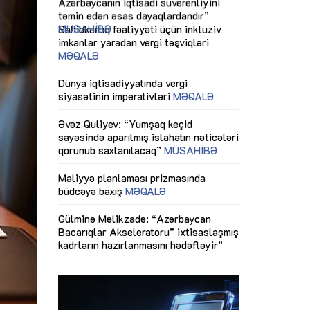
ericiliyinə
Dünya iqtisadiyyatında vergi
Nicat İmanov: "
ühitinin
siyasətinin imperativləri
MƏQALƏ
dəyişikliklər s
edir"
yaxşılaşdırılma
MÜSAHİBƏ
Əvəz Quliyev: “Yumşaq keçid
sayəsində aparılmış islahatın nəticələri
miz daha
qorunub saxlanılacaq”
MÜSAHİBƏ
Aytən Kərimov
, çevik və
inklüziv iş müh
dırmaqdır”
öyrənən komand
Maliyyə planlaması prizmasında
MÜSAHİBƏ
büdcəyə baxış
MƏQALƏ
tərəfdaşlığı
Azərbaycanda d
Gülminə Məlikzadə: “Azərbaycan
n ilk pilot
çərçivəsində hə
Bacarıqlar Akseleratoru” ixtisaslaşmış
layihə
VİDEO
kadrların hazırlanmasını hədəfləyir”
qaviləsi”
Aydın Hüseynov
renliyini
Azərbaycanın iq
andır”
təmin edən əsa
MÜSAHİBƏ