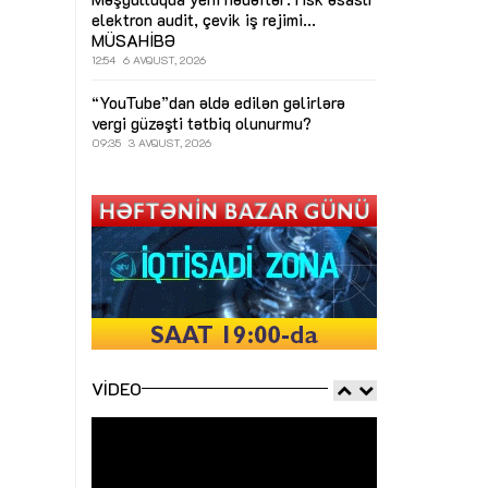
elektron audit, çevik iş rejimi...
MÜSAHİBƏ
12:54
6 AVQUST, 2026
“YouTube”dan əldə edilən gəlirlərə
vergi güzəşti tətbiq olunurmu?
09:35
3 AVQUST, 2026
VIDEO