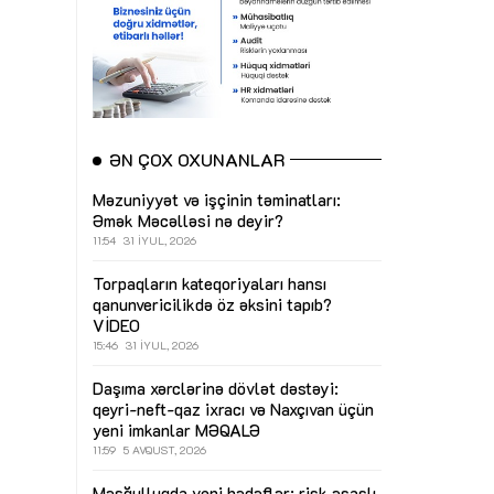
ƏN ÇOX OXUNANLAR
Məzuniyyət və işçinin təminatları:
Əmək Məcəlləsi nə deyir?
11:54
31 İYUL, 2026
Torpaqların kateqoriyaları hansı
qanunvericilikdə öz əksini tapıb?
VİDEO
15:46
31 İYUL, 2026
Daşıma xərclərinə dövlət dəstəyi:
qeyri-neft-qaz ixracı və Naxçıvan üçün
yeni imkanlar
MƏQALƏ
11:59
5 AVQUST, 2026
Məşğulluqda yeni hədəflər: risk əsaslı