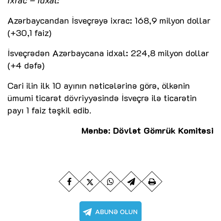
Azərbaycandan İsveçrəyə ixrac: 168,9 milyon dollar
(+30,1 faiz)
İsveçrədən Azərbaycana idxal: 224,8 milyon dollar
(+4 dəfə)
Cari ilin ilk 10 ayının nəticələrinə görə, ölkənin
ümumi ticarət dövriyyəsində İsveçrə ilə ticarətin
payı 1 faiz təşkil edib.
Mənbə: Dövlət Gömrük Komitəsi