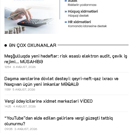
ƏN ÇOX OXUNANLAR
Məşğulluqda yeni hədəflər: risk əsaslı elektron audit, çevik iş
rejimi...
MÜSAHİBƏ
12:54
6 AVQUST, 2026
Daşıma xərclərinə dövlət dəstəyi: qeyri-neft-qaz ixracı və
Naxçıvan üçün yeni imkanlar
MƏQALƏ
11:59
5 AVQUST, 2026
Vergi ödəyicilərinə xidmət mərkəzləri
VİDEO
14:25
4 AVQUST, 2026
“YouTube”dan əldə edilən gəlirlərə vergi güzəşti tətbiq
olunurmu?
09:35
3 AVQUST, 2026