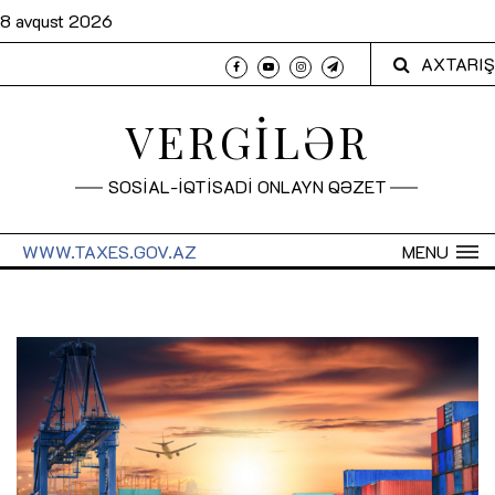
8 avqust 2026
AXTARIŞ
VERGİLƏR
SOSİAL-İQTİSADİ ONLAYN QƏZET
WWW.TAXES.GOV.AZ
MENU