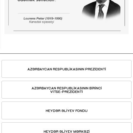
AZƏRBAYCAN RESPUBLİKASININ PREZİDENTİ
AZƏRBAYCAN RESPUBLİKASININ BİRİNCİ
VİTSE-PREZİDENTİ
HEYDƏR ƏLİYEV FONDU
HEYDƏR ƏLİYEV MƏRKƏZİ