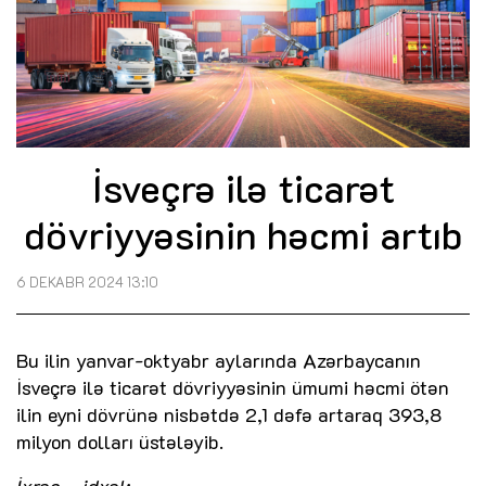
İsveçrə ilə ticarət
dövriyyəsinin həcmi artıb
6 DEKABR 2024 13:10
Bu ilin yanvar-oktyabr aylarında Azərbaycanın
İsveçrə ilə ticarət dövriyyəsinin ümumi həcmi ötən
ilin eyni dövrünə nisbətdə 2,1 dəfə artaraq 393,8
milyon dolları üstələyib.
İxrac – idxal: