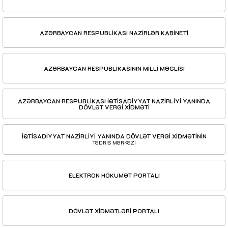
AZƏRBAYCAN RESPUBLİKASI NAZİRLƏR KABİNETİ
AZƏRBAYCAN RESPUBLİKASININ MİLLİ MƏCLİSİ
AZƏRBAYCAN RESPUBLİKASI İQTİSADİYYAT NAZİRLİYİ YANINDA
DÖVLƏT VERGİ XİDMƏTİ
İQTİSADİYYAT NAZİRLİYİ YANINDA DÖVLƏT VERGİ XİDMƏTİNİN
TƏDRİS MƏRKƏZİ
ELEKTRON HÖKUMƏT PORTALI
DÖVLƏT XİDMƏTLƏRİ PORTALI