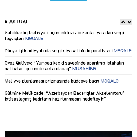
AKTUAL
Sahibkarlıq fəaliyyəti üçün inklüziv imkanlar yaradan vergi
“D
təşviqləri
MƏQALƏ
fə
lıq
Dünya iqtisadiyyatında vergi siyasətinin imperativləri
MƏQALƏ
Ni
mü
Əvəz Quliyev: “Yumşaq keçid sayəsində aparılmış islahatın
nəticələri qorunub saxlanılacaq”
MÜSAHİBƏ
Ay
ya
M
Maliyyə planlaması prizmasında büdcəyə baxış
MƏQALƏ
Az
Gülminə Məlikzadə: “Azərbaycan Bacarıqlar Akseleratoru”
ke
ixtisaslaşmış kadrların hazırlanmasını hədəfləyir”
Ay
su