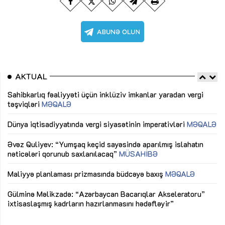
AKTUAL
Sahibkarlıq fəaliyyəti üçün inklüziv imkanlar yaradan vergi
“D
təşviqləri
MƏQALƏ
fə
lıq
Dünya iqtisadiyyatında vergi siyasətinin imperativləri
MƏQALƏ
Ni
mü
Əvəz Quliyev: “Yumşaq keçid sayəsində aparılmış islahatın
nəticələri qorunub saxlanılacaq”
MÜSAHİBƏ
Ay
ya
M
Maliyyə planlaması prizmasında büdcəyə baxış
MƏQALƏ
Az
Gülminə Məlikzadə: “Azərbaycan Bacarıqlar Akseleratoru”
ke
ixtisaslaşmış kadrların hazırlanmasını hədəfləyir”
Ay