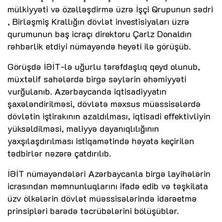
mülkiyyəti və özəlləşdirmə üzrə İşçi Qrupunun sədri​
, Birləşmiş Krallığın dövlət investisiyaları üzrə
qurumunun baş icraçı direktoru Çarlz Donaldın
rəhbərlik etdiyi nümayəndə heyəti ilə görüşüb.
Görüşdə İƏİT-lə uğurlu tərəfdaşlıq qeyd olunub,
müxtəlif sahələrdə birgə səylərin əhəmiyyəti
vurğulanıb. Azərbaycanda iqtisadiyyatın
şaxələndirilməsi, dövlətə məxsus müəssisələrdə
dövlətin iştirakının azaldılması, iqtisadi effektivliyin
yüksəldilməsi, maliyyə dayanıqlılığının
yaxşılaşdırılması istiqamətində həyata keçirilən
tədbirlər nəzərə çatdırılıb.
İƏİT nümayəndələri Azərbaycanla birgə layihələrin
icrasından məmnunluqlarını ifadə edib və təşkilata
üzv ölkələrin dövlət müəssisələrində idarəetmə
prinsipləri barədə təcrübələrini bölüşüblər.