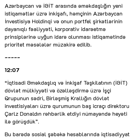
Azərbaycan və İƏİT arasında əməkdaşlığın yeni
istiqamətlər üzrə inkişafı, həmçinin Azərbaycan
İnvestisiya Holdinqi və onun portfel şirkətlərinin
dayanıqlı fəaliyyəti, korporativ idarəetmə
prinsiplərinə uyğun idarə olunması istiqamətində
prioritet məsələlər müzakirə edilib.
-----
12:07
“İqtisadi Əməkdaşlıq və İnkişaf Təşkilatının (İƏİT)
dövlət mülkiyyəti və özəlləşdirmə üzrə İşçi
Qrupunun sədri, Birləşmiş Krallığın dövlət
investisiyaları üzrə qurumunun baş icraçı direktoru
Çarlz Donaldın rəhbərlik etdiyi nümayəndə heyəti
ilə görüşdük”.
Bu barədə sosial şəbəkə hesablarında iqtisadiyyat