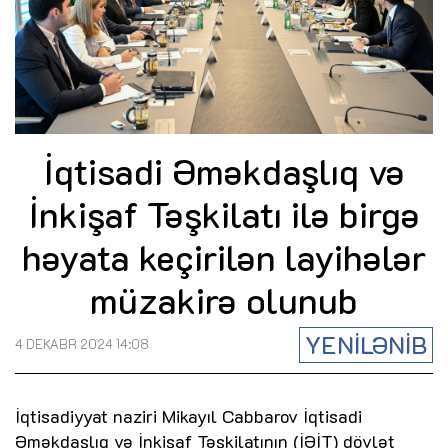
İqtisadi Əməkdaşlıq və
İnkişaf Təşkilatı ilə birgə
həyata keçirilən layihələr
müzakirə olunub
YENİLƏNİB
4 DEKABR 2024 14:08
İqtisadiyyat naziri Mikayıl Cabbarov İqtisadi
Əməkdaşlıq və İnkişaf Təşkilatının (İƏİT) dövlət