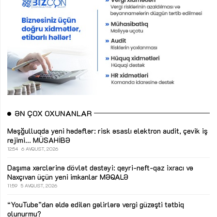
ƏN ÇOX OXUNANLAR
Məşğulluqda yeni hədəflər: risk əsaslı elektron audit, çevik iş
rejimi...
MÜSAHİBƏ
12:54
6 AVQUST, 2026
Daşıma xərclərinə dövlət dəstəyi: qeyri-neft-qaz ixracı və
Naxçıvan üçün yeni imkanlar
MƏQALƏ
11:59
5 AVQUST, 2026
“YouTube”dan əldə edilən gəlirlərə vergi güzəşti tətbiq
olunurmu?