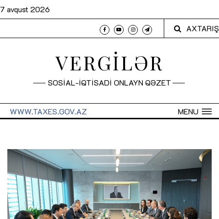
7 avqust 2026
AXTARIŞ
VERGİLƏR
SOSİAL-İQTİSADİ ONLAYN QƏZET
WWW.TAXES.GOV.AZ
MENU