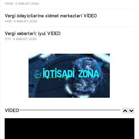
09:35
3 AVQUST, 2026
Vergi ödəyicilərinə xidmət mərkəzləri
VİDEO
14:25
4 AVQUST, 2026
Vergi xəbərləri: iyul
VİDEO
11:17
4 AVQUST, 2026
VIDEO