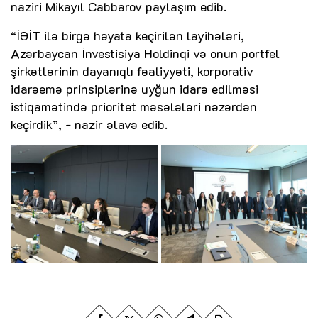
naziri Mikayıl Cabbarov paylaşım edib.
“İƏİT ilə birgə həyata keçirilən layihələri,
Azərbaycan İnvestisiya Holdinqi və onun portfel
şirkətlərinin dayanıqlı fəaliyyəti, korporativ
idarəemə prinsiplərinə uyğun idarə edilməsi
istiqamətində prioritet məsələləri nəzərdən
keçirdik”, - nazir əlavə edib.