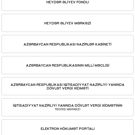
HEYDƏR ƏLİYEV FONDU
HEYDƏR ƏLİYEV MƏRKƏZİ
AZƏRBAYCAN RESPUBLİKASI NAZİRLƏR KABİNETİ
AZƏRBAYCAN RESPUBLİKASININ MİLLİ MƏCLİSİ
AZƏRBAYCAN RESPUBLİKASI İQTİSADİYYAT NAZİRLİYİ YANINDA
DÖVLƏT VERGİ XİDMƏTİ
İQTİSADİYYAT NAZİRLİYİ YANINDA DÖVLƏT VERGİ XİDMƏTİNİN
TƏDRİS MƏRKƏZİ
ELEKTRON HÖKUMƏT PORTALI