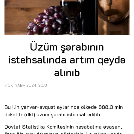
Üzüm şərabının
istehsalında artım qeydə
alınıb
7 OKTYABR 2024 12:58
Bu ilin yanvar-avqust aylarında ölkədə 888,3 min
dekalitr (dkl) üzüm şərabı istehsal edilib.
Dövlət Statistika Komitəsinin hesabatına əsasən,
ötən ilin eyni dövrünün göstəricisi ilə müqayisədə