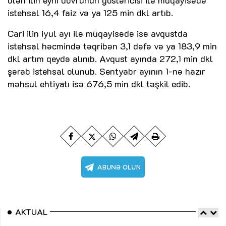
istehsal 16,4 faiz və ya 125 min dkl artıb.
Cari ilin iyul ayı ilə müqayisədə isə avqustda
istehsal həcmində təqribən 3,1 dəfə və ya 183,9 min
dkl artım qeydə alınıb. Avqust ayında 272,1 min dkl
şərab istehsal olunub. Sentyabr ayının 1-nə hazır
məhsul ehtiyatı isə 676,5 min dkl təşkil edib.
AKTUAL