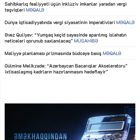
Sahibkarlıq fəaliyyəti üçün inklüziv imkanlar yaradan vergi
“D
təşviqləri
MƏQALƏ
fə
lıq
Dünya iqtisadiyyatında vergi siyasətinin imperativləri
MƏQALƏ
Ni
mü
Əvəz Quliyev: “Yumşaq keçid sayəsində aparılmış islahatın
nəticələri qorunub saxlanılacaq”
MÜSAHİBƏ
Ay
ya
M
Maliyyə planlaması prizmasında büdcəyə baxış
MƏQALƏ
Az
Gülminə Məlikzadə: “Azərbaycan Bacarıqlar Akseleratoru”
ke
ixtisaslaşmış kadrların hazırlanmasını hədəfləyir”
Ay
su