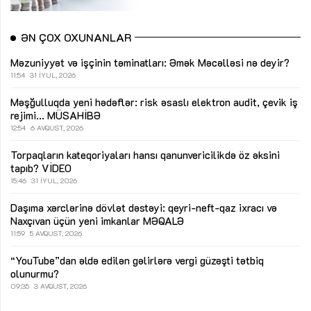
ƏN ÇOX OXUNANLAR
Məzuniyyət və işçinin təminatları: Əmək Məcəlləsi nə deyir?
11:54
31 İYUL, 2026
Məşğulluqda yeni hədəflər: risk əsaslı elektron audit, çevik iş
rejimi...
MÜSAHİBƏ
12:54
6 AVQUST, 2026
Torpaqların kateqoriyaları hansı qanunvericilikdə öz əksini
tapıb?
VİDEO
15:46
31 İYUL, 2026
Daşıma xərclərinə dövlət dəstəyi: qeyri-neft-qaz ixracı və
Naxçıvan üçün yeni imkanlar
MƏQALƏ
11:59
5 AVQUST, 2026
“YouTube”dan əldə edilən gəlirlərə vergi güzəşti tətbiq
olunurmu?
09:35
3 AVQUST, 2026