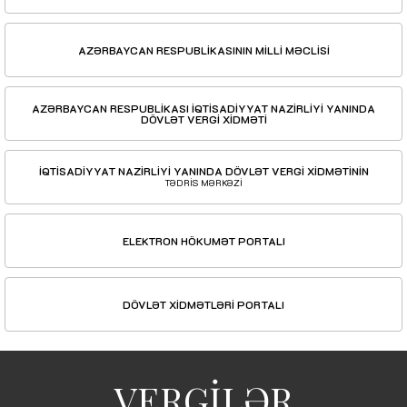
AZƏRBAYCAN RESPUBLİKASININ MİLLİ MƏCLİSİ
AZƏRBAYCAN RESPUBLİKASI İQTİSADİYYAT NAZİRLİYİ YANINDA
DÖVLƏT VERGİ XİDMƏTİ
İQTİSADİYYAT NAZİRLİYİ YANINDA DÖVLƏT VERGİ XİDMƏTİNİN
TƏDRİS MƏRKƏZİ
ELEKTRON HÖKUMƏT PORTALI
DÖVLƏT XİDMƏTLƏRİ PORTALI
VERGİLƏR