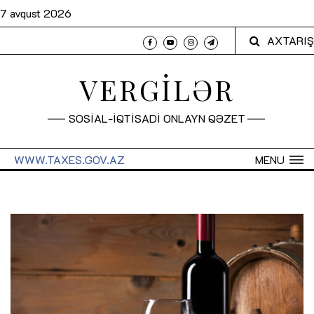
7 avqust 2026
AXTARIŞ
VERGİLƏR
SOSİAL-İQTİSADİ ONLAYN QƏZET
WWW.TAXES.GOV.AZ
MENU