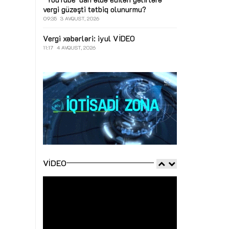
vergi güzəşti tətbiq olunurmu?
09:35
3 AVQUST, 2026
Vergi xəbərləri: iyul
VİDEO
11:17
4 AVQUST, 2026
VIDEO