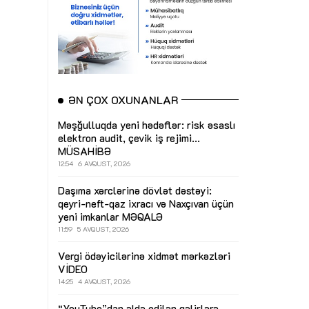
ƏN ÇOX OXUNANLAR
Məşğulluqda yeni hədəflər: risk əsaslı
elektron audit, çevik iş rejimi...
MÜSAHİBƏ
12:54
6 AVQUST, 2026
Daşıma xərclərinə dövlət dəstəyi:
qeyri-neft-qaz ixracı və Naxçıvan üçün
yeni imkanlar
MƏQALƏ
11:59
5 AVQUST, 2026
Vergi ödəyicilərinə xidmət mərkəzləri
VİDEO
14:25
4 AVQUST, 2026
“YouTube”dan əldə edilən gəlirlərə