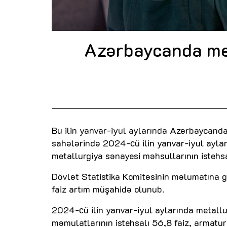
Azərbaycanda met
Bu ilin yanvar-iyul aylarında Azərbaycanda
sahələrində 2024-сü ilin yanvar-iyul ayla
metallurgiya sənayesi məhsullarının istehsa
Dövlət Statistika Komitəsinin məlumatına g
faiz artım müşahidə olunub.
2024-сü ilin yanvar-iyul aylarında metallur
məmulatlarının istehsalı 56,8 faiz, armatur 