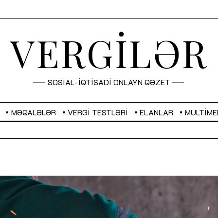
VERGİLƏR
SOSİAL-İQTİSADİ ONLAYN QƏZET
MƏQALƏLƏR
VERGI TESTLƏRI
ELANLAR
MULTIME
GBP
2,2873
RUB
2,0816
Sahibkarlıq fəaliyyəti üçün inklüziv
“Düzgün kommunikasiyanın
imkanlar yaradan vergi təşviqləri
real iş və sistemli fəaliyyə
MƏQALƏ
MÜSAHİBƏ