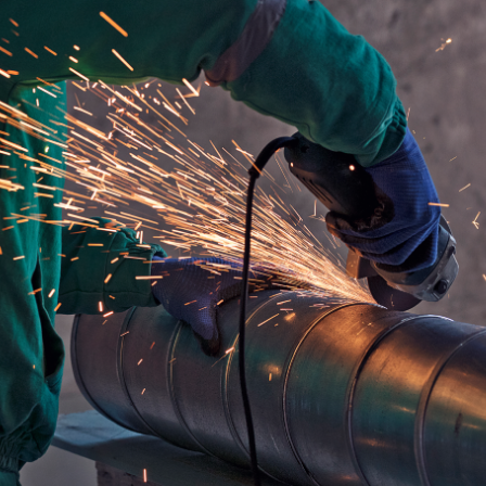
Dünya iqtisadiyyatında vergi
Nicat İmanov: "Vergi qanunv
siyasətinin imperativləri
MƏQALƏ
dəyişikliklər sahibkarlıq m
yaxşılaşdırılmasına xidmət 
MÜSAHİBƏ
Əvəz Quliyev: “Yumşaq keçid
sayəsində aparılmış islahatın nəticələri
qorunub saxlanılacaq”
MÜSAHİBƏ
Aytən Kərimova: “Məqsədi
inklüziv iş mühiti yaratmaq
öyrənən komanda formalaş
Maliyyə planlaması prizmasında
MÜSAHİBƏ
büdcəyə baxış
MƏQALƏ
Azərbaycanda dövlət-özəl 
Gülminə Məlikzadə: “Azərbaycan
çərçivəsində həyata keçirilə
Bacarıqlar Akseleratoru” ixtisaslaşmış
layihə
VİDEO
kadrların hazırlanmasını hədəfləyir”
Aydın Hüseynov: “Əsrin mü
Azərbaycanın iqtisadi suve
təmin edən əsas dayaqlard
MÜSAHİBƏ