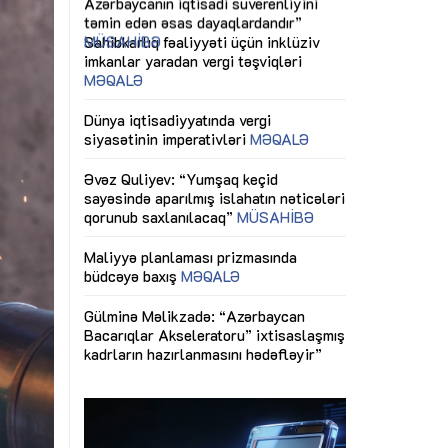
ericiliyinə
Dünya iqtisadiyyatında vergi
Nicat İmanov: "
ühitinin
siyasətinin imperativləri
MƏQALƏ
dəyişikliklər s
edir"
yaxşılaşdırılma
MÜSAHİBƏ
Əvəz Quliyev: “Yumşaq keçid
sayəsində aparılmış islahatın nəticələri
miz daha
qorunub saxlanılacaq”
MÜSAHİBƏ
Aytən Kərimov
, çevik və
inklüziv iş müh
dırmaqdır”
öyrənən komand
Maliyyə planlaması prizmasında
MÜSAHİBƏ
büdcəyə baxış
MƏQALƏ
tərəfdaşlığı
Azərbaycanda d
Gülminə Məlikzadə: “Azərbaycan
n ilk pilot
çərçivəsində hə
Bacarıqlar Akseleratoru” ixtisaslaşmış
layihə
VİDEO
kadrların hazırlanmasını hədəfləyir”
qaviləsi”
Aydın Hüseynov
renliyini
Azərbaycanın iq
andır”
təmin edən əsa
MÜSAHİBƏ