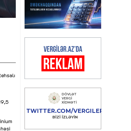
tehsalı
19,5
minium
ahəsi