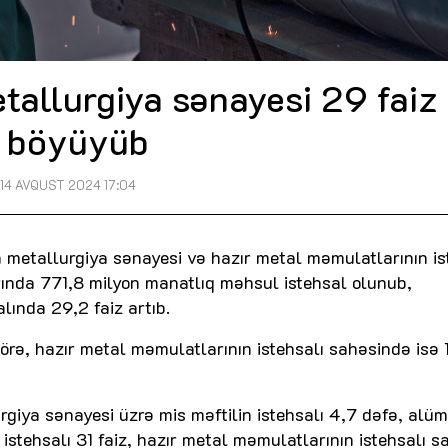
allurgiya sənayesi 29 faiz
böyüyüb
14 AVQUST 2024 17:04
 metallurgiya sənayesi və hazır metal məmulatlarının is
rında 771,8 milyon manatlıq məhsul istehsal olunub,
lında 29,2 faiz artıb.
örə, hazır metal məmulatlarının istehsalı sahəsində isə 
giya sənayesi üzrə mis məftilin istehsalı 4,7 dəfə, alü
istehsalı 31 faiz, hazır metal məmulatlarının istehsalı s