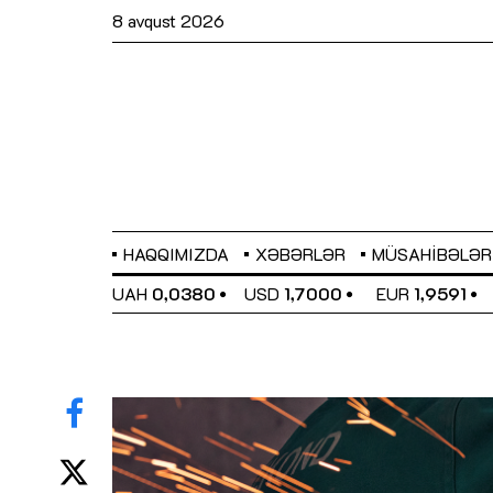
8 avqust 2026
HAQQIMIZDA
XƏBƏRLƏR
MÜSAHIBƏLƏR
EL
0,6489
UAH
0,0380
USD
1,7000
EUR
1,9591