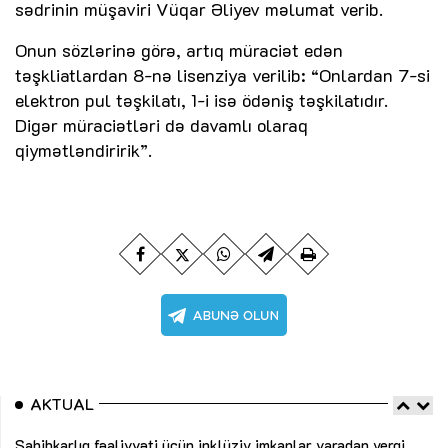
sədrinin müşaviri Vüqar Əliyev məlumat verib.
Onun sözlərinə görə, artıq müraciət edən
təşkliatlardan 8-nə lisenziya verilib: “Onlardan 7-si
elektron pul təşkilatı, 1-i isə ödəniş təşkilatıdır.
Digər müraciətləri də davamlı olaraq
qiymətləndiririk”.
AKTUAL
Sahibkarlıq fəaliyyəti üçün inklüziv imkanlar yaradan vergi
“D