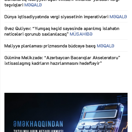
təşviqləri
MƏQALƏ
fə
lıq
Dünya iqtisadiyyatında vergi siyasətinin imperativləri
MƏQALƏ
Ni
mü
Əvəz Quliyev: “Yumşaq keçid sayəsində aparılmış islahatın
nəticələri qorunub saxlanılacaq”
MÜSAHİBƏ
Ay
ya
M
Maliyyə planlaması prizmasında büdcəyə baxış
MƏQALƏ
Az
Gülminə Məlikzadə: “Azərbaycan Bacarıqlar Akseleratoru”
ke
ixtisaslaşmış kadrların hazırlanmasını hədəfləyir”
Ay
su