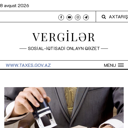
8 avqust 2026
AXTARIŞ
VERGİLƏR
SOSİAL-İQTİSADİ ONLAYN QƏZET
WWW.TAXES.GOV.AZ
MENU