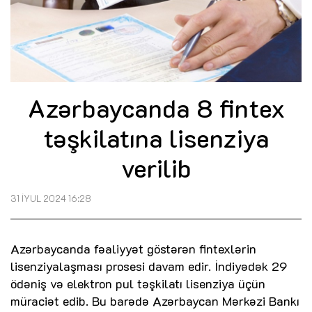
Azərbaycanda 8 fintex
təşkilatına lisenziya
verilib
31 İYUL 2024 16:28
Azərbaycanda fəaliyyət göstərən fintexlərin
lisenziyalaşması prosesi davam edir. İndiyədək 29
ödəniş və elektron pul təşkilatı lisenziya üçün
müraciət edib. Bu barədə Azərbaycan Mərkəzi Bankı