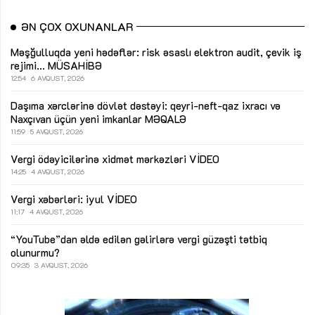
ƏN ÇOX OXUNANLAR
Məşğulluqda yeni hədəflər: risk əsaslı elektron audit, çevik iş
rejimi...
MÜSAHİBƏ
12:54
6 AVQUST, 2026
Daşıma xərclərinə dövlət dəstəyi: qeyri-neft-qaz ixracı və
Naxçıvan üçün yeni imkanlar
MƏQALƏ
11:59
5 AVQUST, 2026
Vergi ödəyicilərinə xidmət mərkəzləri
VİDEO
14:25
4 AVQUST, 2026
Vergi xəbərləri: iyul
VİDEO
11:17
4 AVQUST, 2026
“YouTube”dan əldə edilən gəlirlərə vergi güzəşti tətbiq
olunurmu?
09:35
3 AVQUST, 2026