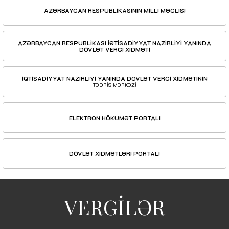
AZƏRBAYCAN RESPUBLİKASININ MİLLİ MƏCLİSİ
AZƏRBAYCAN RESPUBLİKASI İQTİSADİYYAT NAZİRLİYİ YANINDA
DÖVLƏT VERGİ XİDMƏTİ
İQTİSADİYYAT NAZİRLİYİ YANINDA DÖVLƏT VERGİ XİDMƏTİNİN
TƏDRİS MƏRKƏZİ
ELEKTRON HÖKUMƏT PORTALI
DÖVLƏT XİDMƏTLƏRİ PORTALI
VERGİLƏR