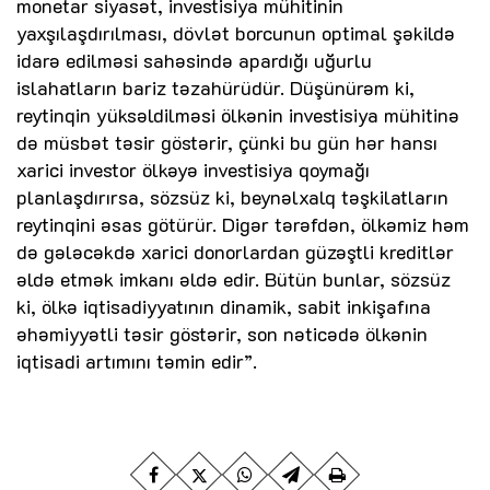
monetar siyasət, investisiya mühitinin
yaxşılaşdırılması, dövlət borcunun optimal şəkildə
idarə edilməsi sahəsində apardığı uğurlu
islahatların bariz təzahürüdür. Düşünürəm ki,
reytinqin yüksəldilməsi ölkənin investisiya mühitinə
də müsbət təsir göstərir, çünki bu gün hər hansı
xarici investor ölkəyə investisiya qoymağı
planlaşdırırsa, sözsüz ki, beynəlxalq təşkilatların
reytinqini əsas götürür. Digər tərəfdən, ölkəmiz həm
də gələcəkdə xarici donorlardan güzəştli kreditlər
əldə etmək imkanı əldə edir. Bütün bunlar, sözsüz
ki, ölkə iqtisadiyyatının dinamik, sabit inkişafına
əhəmiyyətli təsir göstərir, son nəticədə ölkənin
iqtisadi artımını təmin edir”.