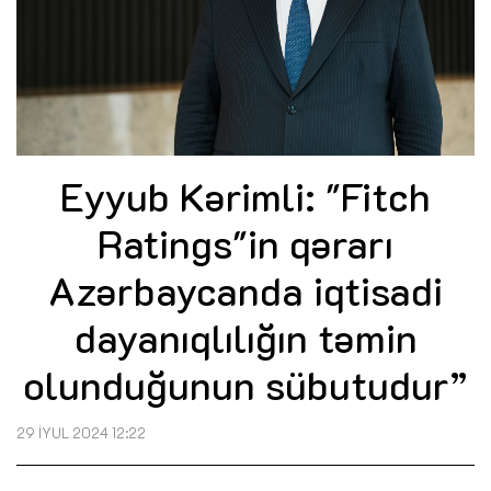
Eyyub Kərimli: "Fitch
Ratings"in qərarı
Azərbaycanda iqtisadi
dayanıqlılığın təmin
olunduğunun sübutudur”
29 İYUL 2024 12:22