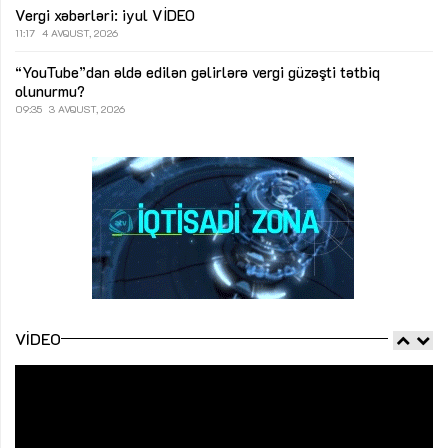
Vergi xəbərləri: iyul
VİDEO
11:17
4 AVQUST, 2026
“YouTube”dan əldə edilən gəlirlərə vergi güzəşti tətbiq
olunurmu?
09:35
3 AVQUST, 2026
VIDEO