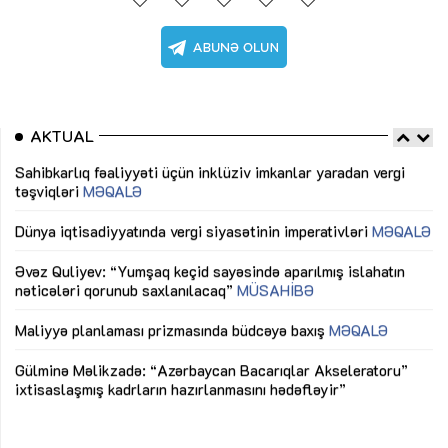
AKTUAL
Sahibkarlıq fəaliyyəti üçün inklüziv imkanlar yaradan vergi
“D
təşviqləri
MƏQALƏ
fə
lıq
Dünya iqtisadiyyatında vergi siyasətinin imperativləri
MƏQALƏ
Ni
mü
Əvəz Quliyev: “Yumşaq keçid sayəsində aparılmış islahatın
nəticələri qorunub saxlanılacaq”
MÜSAHİBƏ
Ay
ya
M
Maliyyə planlaması prizmasında büdcəyə baxış
MƏQALƏ
Az
Gülminə Məlikzadə: “Azərbaycan Bacarıqlar Akseleratoru”
ke
ixtisaslaşmış kadrların hazırlanmasını hədəfləyir”
Ay
su