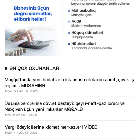
ƏN ÇOX OXUNANLAR
Məşğulluqda yeni hədəflər: risk əsaslı elektron audit, çevik iş
rejimi...
MÜSAHİBƏ
12:54
6 AVQUST, 2026
Daşıma xərclərinə dövlət dəstəyi: qeyri-neft-qaz ixracı və
Naxçıvan üçün yeni imkanlar
MƏQALƏ
11:59
5 AVQUST, 2026
Vergi ödəyicilərinə xidmət mərkəzləri
VİDEO
14:25
4 AVQUST, 2026