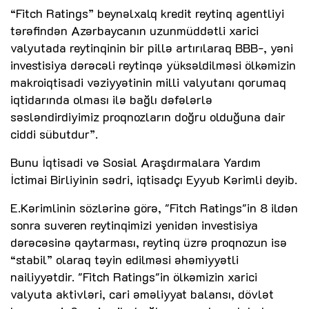
“Fitch Ratings” beynəlxalq kredit reytinq agentliyi
tərəfindən Azərbaycanın uzunmüddətli xarici
valyutada reytinqinin bir pillə artırılaraq BBB-, yəni
investisiya dərəcəli reytinqə yüksəldilməsi ölkəmizin
makroiqtisadi vəziyyətinin milli valyutanı qorumaq
iqtidarında olması ilə bağlı dəfələrlə
səsləndirdiyimiz proqnozların doğru olduğuna dair
ciddi sübutdur”.
Bunu İqtisadi və Sosial Araşdırmalara Yardım
İctimai Birliyinin sədri, iqtisadçı Eyyub Kərimli deyib.
E.Kərimlinin sözlərinə görə, "Fitch Ratings"in 8 ildən
sonra suveren reytinqimizi yenidən investisiya
dərəcəsinə qaytarması, reytinq üzrə proqnozun isə
“stabil” olaraq təyin edilməsi əhəmiyyətli
nailiyyətdir. "Fitch Ratings"in ölkəmizin xarici
valyuta aktivləri, cari əməliyyat balansı, dövlət