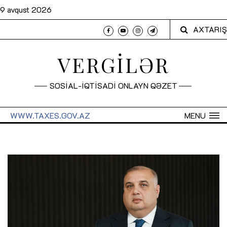
9 avqust 2026
AXTARIŞ
VERGİLƏR
SOSİAL-İQTİSADİ ONLAYN QƏZET
WWW.TAXES.GOV.AZ
MENU