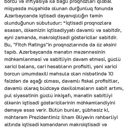
borcu və inflyasiya ilə bağlı proqnozları qlobal
miqyasda müşahidə olunan durğunluq fonunda
Azərbaycanda iqtisadi dayanıqlılığın təmin
olunduğunun sübutudur: “İqtisadi proqnozlara
əsasən, ölkəmizin iqtisadiyyatı davamlı və sabitdir,
eyni zamanda, makroiqtisadi göstəricilər sabitdir.
Bu, "Fitch Ratings"in proqnozlarında da öz əksini
tapıb. Azərbaycanda manatın məzənnəsinin
möhkəmlənməsi və sabitliyin davam etməsi, güclü
xarici balans, cari hesabların profisiti, yəni xarici
borcun ümumdaxili məhsula olan nisbətində 10
faizdən də aşağı olması, davamlı fiskal profisitlər,
davamlı olaraq büdcəyə daxilolmaların sabit artımı,
pul siyasətinin güclü inkişafı, manatin sabitliyi
ölkənin iqtisadi göstəricilərinin möhkəmləndiyini
deməyə əsas verir. Bütün bunlar, şübhəsiz ki,
möhtərəm Prezidentimiz İlham Əliyevin rəhbərliyi
altında iqtisadi komandanın makroiqtisadi və