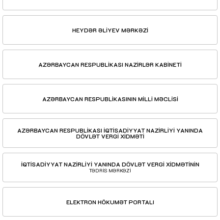
HEYDƏR ƏLİYEV MƏRKƏZİ
AZƏRBAYCAN RESPUBLİKASI NAZİRLƏR KABİNETİ
AZƏRBAYCAN RESPUBLİKASININ MİLLİ MƏCLİSİ
AZƏRBAYCAN RESPUBLİKASI İQTİSADİYYAT NAZİRLİYİ YANINDA
DÖVLƏT VERGİ XİDMƏTİ
İQTİSADİYYAT NAZİRLİYİ YANINDA DÖVLƏT VERGİ XİDMƏTİNİN
TƏDRİS MƏRKƏZİ
ELEKTRON HÖKUMƏT PORTALI