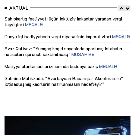
AKTUAL
Sahibkarlıq fəaliyyəti üçün inklüziv imkanlar yaradan vergi
“D
təşviqləri
MƏQALƏ
fə
lıq
Dünya iqtisadiyyatında vergi siyasətinin imperativləri
MƏQALƏ
Ni
mü
Əvəz Quliyev: “Yumşaq keçid sayəsində aparılmış islahatın
nəticələri qorunub saxlanılacaq”
MÜSAHİBƏ
Ay
ya
M
Maliyyə planlaması prizmasında büdcəyə baxış
MƏQALƏ
Az
Gülminə Məlikzadə: “Azərbaycan Bacarıqlar Akseleratoru”
ke
ixtisaslaşmış kadrların hazırlanmasını hədəfləyir”
Ay
su