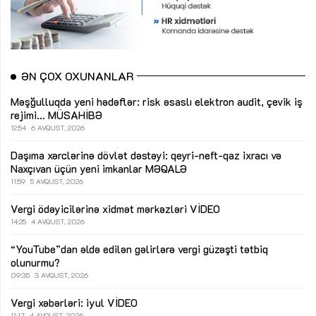
ƏN ÇOX OXUNANLAR
Məşğulluqda yeni hədəflər: risk əsaslı elektron audit, çevik iş
rejimi...
MÜSAHİBƏ
12:54
6 AVQUST, 2026
Daşıma xərclərinə dövlət dəstəyi: qeyri-neft-qaz ixracı və
Naxçıvan üçün yeni imkanlar
MƏQALƏ
11:59
5 AVQUST, 2026
Vergi ödəyicilərinə xidmət mərkəzləri
VİDEO
14:25
4 AVQUST, 2026
“YouTube”dan əldə edilən gəlirlərə vergi güzəşti tətbiq
olunurmu?
09:35
3 AVQUST, 2026
Vergi xəbərləri: iyul
VİDEO
11:17
4 AVQUST, 2026