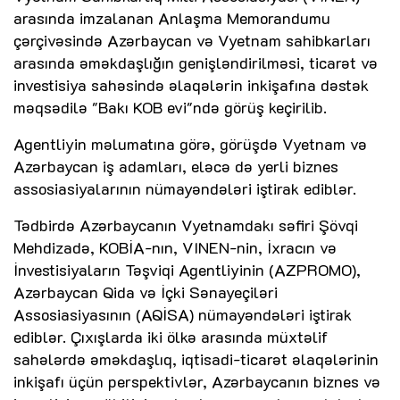
arasında imzalanan Anlaşma Memorandumu
çərçivəsində Azərbaycan və Vyetnam sahibkarları
arasında əməkdaşlığın genişləndirilməsi, ticarət və
investisiya sahəsində əlaqələrin inkişafına dəstək
məqsədilə "Bakı KOB evi"ndə görüş keçirilib.
Agentliyin məlumatına görə, görüşdə Vyetnam və
Azərbaycan iş adamları, eləcə də yerli biznes
assosiasiyalarının nümayəndələri iştirak ediblər.
Tədbirdə Azərbaycanın Vyetnamdakı səfiri Şövqi
Mehdizadə, KOBİA-nın, VINEN-nin, İxracın və
İnvestisiyaların Təşviqi Agentliyinin (AZPROMO),
Azərbaycan Qida və İçki Sənayeçiləri
Assosiasiyasının (AQİSA) nümayəndələri iştirak
ediblər. Çıxışlarda iki ölkə arasında müxtəlif
sahələrdə əməkdaşlıq, iqtisadi-ticarət əlaqələrinin
inkişafı üçün perspektivlər, Azərbaycanın biznes və