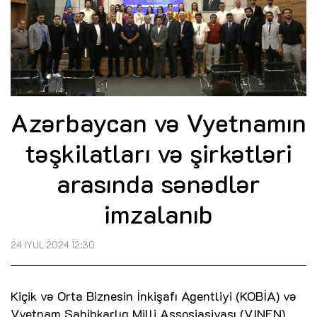
Azərbaycan və Vyetnamın
təşkilatları və şirkətləri
arasında sənədlər
imzalanıb
24 İYUL 2024 12:30
Kiçik və Orta Biznesin İnkişafı Agentliyi (KOBİA) və
Vyetnam Sahibkarlıq Milli Assosiasiyası (VINEN)