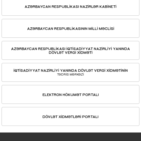
AZƏRBAYCAN RESPUBLİKASI NAZİRLƏR KABİNETİ
AZƏRBAYCAN RESPUBLİKASININ MİLLİ MƏCLİSİ
AZƏRBAYCAN RESPUBLİKASI İQTİSADİYYAT NAZİRLİYİ YANINDA
DÖVLƏT VERGİ XİDMƏTİ
İQTİSADİYYAT NAZİRLİYİ YANINDA DÖVLƏT VERGİ XİDMƏTİNİN
TƏDRİS MƏRKƏZİ
ELEKTRON HÖKUMƏT PORTALI
DÖVLƏT XİDMƏTLƏRİ PORTALI