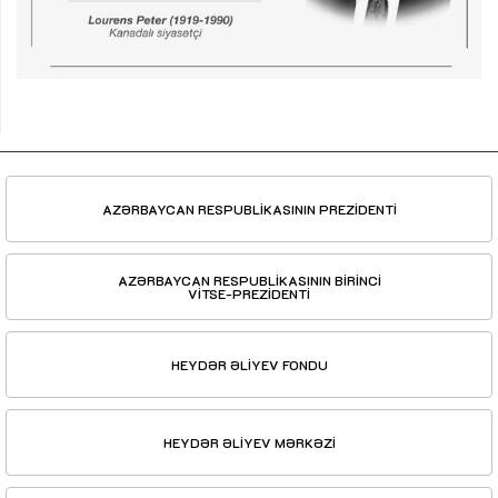
AZƏRBAYCAN RESPUBLİKASININ PREZİDENTİ
AZƏRBAYCAN RESPUBLİKASININ BİRİNCİ
VİTSE-PREZİDENTİ
HEYDƏR ƏLİYEV FONDU
HEYDƏR ƏLİYEV MƏRKƏZİ