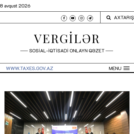
8 avqust 2026
AXTARIŞ
VERGİLƏR
SOSİAL-İQTİSADİ ONLAYN QƏZET
WWW.TAXES.GOV.AZ
MENU