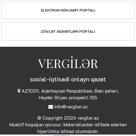
ELEKTRON HÖKUMƏT PORTALI
DÖVLƏT XİDMƏTLƏRİ PORTALI
VERGİLƏR
sosial-iqtisadi onlayn qəzet
AZ1029, Azərbaycan Respublikası, Bakı şəhəri,
Heydər Əliyev prospekti 155
info@vergiler.az
© Copyright 2026
vergiler.az
Müəllif hüquqları qorunur. Materiallardan istifadə edərkən
hiperlinklə istinad olunmalıdır.