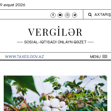
9 avqust 2026
AXTARIŞ
VERGİLƏR
SOSİAL-İQTİSADİ ONLAYN QƏZET
WWW.TAXES.GOV.AZ
MENU