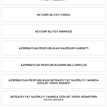
HEYDƏR ƏLİYEV FONDU
HEYDƏR ƏLİYEV MƏRKƏZİ
AZƏRBAYCAN RESPUBLİKASI NAZİRLƏR KABİNETİ
AZƏRBAYCAN RESPUBLİKASININ MİLLİ MƏCLİSİ
AZƏRBAYCAN RESPUBLİKASI İQTİSADİYYAT NAZİRLİYİ YANINDA
DÖVLƏT VERGİ XİDMƏTİ
İQTİSADİYYAT NAZİRLİYİ YANINDA DÖVLƏT VERGİ XİDMƏTİNİN
TƏDRİS MƏRKƏZİ