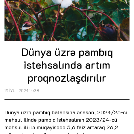
Dünya üzrə pambıq
istehsalında artım
proqnozlaşdırılır
19 İYUL 2024 14:38
Dünya üzrə pambıq balansına əsasən, 2024/25-ci
məhsul ilində pambıq istehsalının 2023/24-cü
məhsul ili ilə müqayisədə 5,6 faiz artaraq 26,2