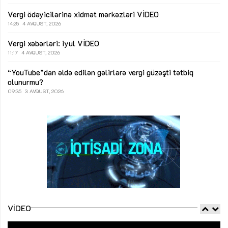
Vergi ödəyicilərinə xidmət mərkəzləri
VİDEO
14:25
4 AVQUST, 2026
Vergi xəbərləri: iyul
VİDEO
11:17
4 AVQUST, 2026
“YouTube”dan əldə edilən gəlirlərə vergi güzəşti tətbiq
olunurmu?
09:35
3 AVQUST, 2026
VIDEO