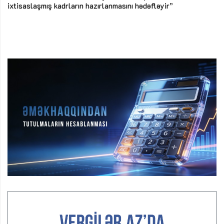
ke
ixtisaslaşmış kadrların hazırlanmasını hədəfləyir”
Ay
su