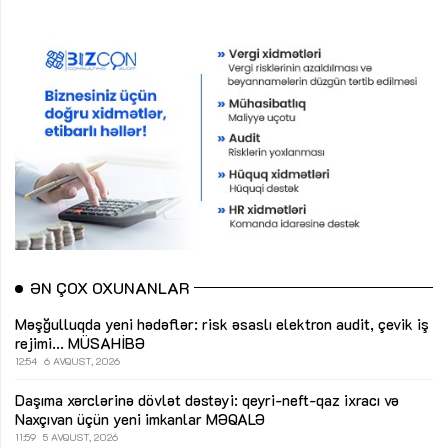
ƏN ÇOX OXUNANLAR
Məşğulluqda yeni hədəflər: risk əsaslı elektron audit, çevik iş
rejimi...
MÜSAHİBƏ
12:54
6 AVQUST, 2026
Daşıma xərclərinə dövlət dəstəyi: qeyri-neft-qaz ixracı və
Naxçıvan üçün yeni imkanlar
MƏQALƏ
11:59
5 AVQUST, 2026