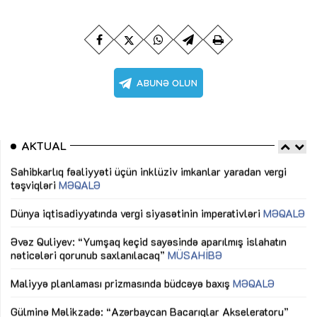
AKTUAL
Sahibkarlıq fəaliyyəti üçün inklüziv imkanlar yaradan vergi
“D
təşviqləri
MƏQALƏ
fə
lıq
Dünya iqtisadiyyatında vergi siyasətinin imperativləri
MƏQALƏ
Ni
mü
Əvəz Quliyev: “Yumşaq keçid sayəsində aparılmış islahatın
nəticələri qorunub saxlanılacaq”
MÜSAHİBƏ
Ay
ya
M
Maliyyə planlaması prizmasında büdcəyə baxış
MƏQALƏ
Az
Gülminə Məlikzadə: “Azərbaycan Bacarıqlar Akseleratoru”