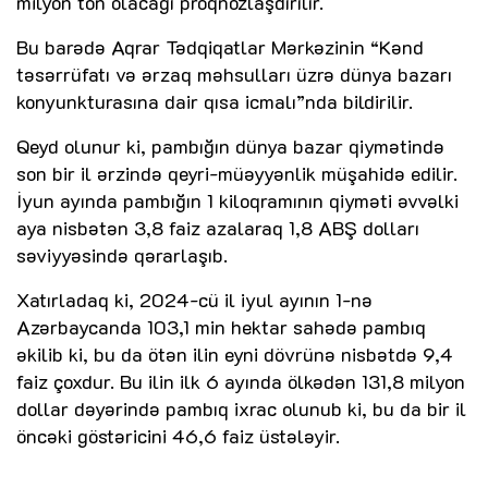
milyon ton olacağı proqnozlaşdırılır.
Bu barədə Aqrar Tədqiqatlar Mərkəzinin “Kənd
təsərrüfatı və ərzaq məhsulları üzrə dünya bazarı
konyunkturasına dair qısa icmalı”nda bildirilir.
Qeyd olunur ki, pambığın dünya bazar qiymətində
son bir il ərzində qeyri-müəyyənlik müşahidə edilir.
İyun ayında pambığın 1 kiloqramının qiyməti əvvəlki
aya nisbətən 3,8 faiz azalaraq 1,8 ABŞ dolları
səviyyəsində qərarlaşıb.
Xatırladaq ki, 2024-cü il iyul ayının 1-nə
Azərbaycanda 103,1 min hektar sahədə pambıq
əkilib ki, bu da ötən ilin eyni dövrünə nisbətdə 9,4
faiz çoxdur. Bu ilin ilk 6 ayında ölkədən 131,8 milyon
dollar dəyərində pambıq ixrac olunub ki, bu da bir il
öncəki göstəricini 46,6 faiz üstələyir.