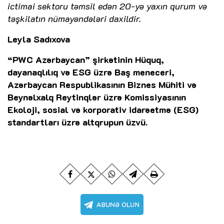
ictimai sektoru təmsil edən 20-yə yaxın qurum və
təşkilatın nümayəndələri daxildir.
Leyla Sadıxova
“PWC Azərbaycan” şirkətinin Hüquq,
dayanaqlılıq və ESG üzrə Baş meneceri,
Azərbaycan Respublikasının Biznes Mühiti və
Beynəlxalq Reytinqlər üzrə Komissiyasının
Ekoloji, sosial və korporativ idarəetmə (ESG)
standartları üzrə altqrupun üzvü.