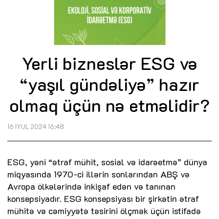
Yerli bizneslər ESG və
“yaşıl gündəliyə” hazır
olmaq üçün nə etməlidir?
16 İYUL 2024 16:48
ESG, yəni “ətraf mühit, sosial və idarəetmə” dünya
miqyasında 1970-ci illərin sonlarından ABŞ və
Avropa ölkələrində inkişaf edən və tanınan
konsepsiyadır. ESG konsepsiyası bir şirkətin ətraf
mühitə və cəmiyyətə təsirini ölçmək üçün istifadə