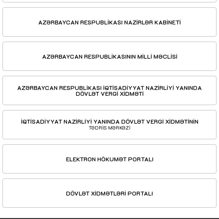
AZƏRBAYCAN RESPUBLİKASI NAZİRLƏR KABİNETİ
AZƏRBAYCAN RESPUBLİKASININ MİLLİ MƏCLİSİ
AZƏRBAYCAN RESPUBLİKASI İQTİSADİYYAT NAZİRLİYİ YANINDA
DÖVLƏT VERGİ XİDMƏTİ
İQTİSADİYYAT NAZİRLİYİ YANINDA DÖVLƏT VERGİ XİDMƏTİNİN
TƏDRİS MƏRKƏZİ
ELEKTRON HÖKUMƏT PORTALI
DÖVLƏT XİDMƏTLƏRİ PORTALI