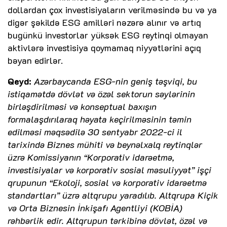
dollardan çox investisiyaların verilməsində bu və ya
digər şəkildə ESG amilləri nəzərə alınır və artıq
bugünkü investorlar yüksək ESG reytinqi olmayan
aktivlərə investisiya qoymamaq niyyətlərini açıq
bəyan edirlər.
Qeyd:
Azərbaycanda ESG-nin geniş təşviqi, bu
istiqamətdə dövlət və özəl sektorun səylərinin
birləşdirilməsi və konseptual baxışın
formalaşdırılaraq həyata keçirilməsinin təmin
edilməsi məqsədilə 30 sentyabr 2022-ci il
tarixində Biznes mühiti və beynəlxalq reytinqlər
üzrə Komissiyanın “Korporativ idarəetmə,
investisiyalar və korporativ sosial məsuliyyət” işçi
qrupunun “Ekoloji, sosial və korporativ idarəetmə
standartları” üzrə altqrupu yaradılıb. Altqrupa Kiçik
və Orta Biznesin İnkişafı Agentliyi (KOBİA)
rəhbərlik edir. Altqrupun tərkibinə dövlət, özəl və