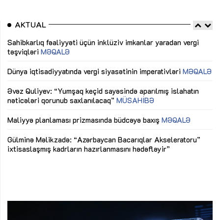
AKTUAL
Sahibkarlıq fəaliyyəti üçün inklüziv imkanlar yaradan vergi
“D
təşviqləri
MƏQALƏ
fə
lıq
Dünya iqtisadiyyatında vergi siyasətinin imperativləri
MƏQALƏ
Ni
mü
Əvəz Quliyev: “Yumşaq keçid sayəsində aparılmış islahatın
nəticələri qorunub saxlanılacaq”
MÜSAHİBƏ
Ay
ya
M
Maliyyə planlaması prizmasında büdcəyə baxış
MƏQALƏ
Az
Gülminə Məlikzadə: “Azərbaycan Bacarıqlar Akseleratoru”
ke
ixtisaslaşmış kadrların hazırlanmasını hədəfləyir”
Ay
su