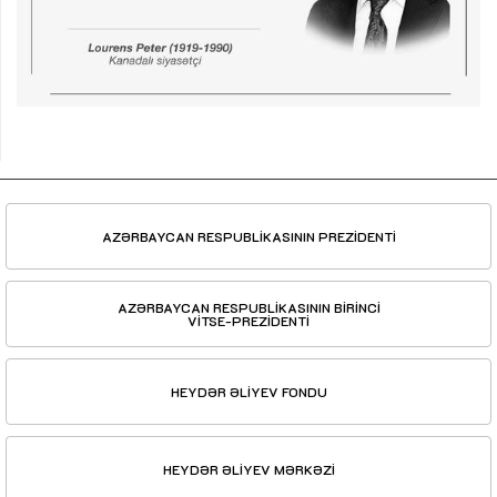
AZƏRBAYCAN RESPUBLİKASININ PREZİDENTİ
AZƏRBAYCAN RESPUBLİKASININ BİRİNCİ
VİTSE-PREZİDENTİ
HEYDƏR ƏLİYEV FONDU
HEYDƏR ƏLİYEV MƏRKƏZİ