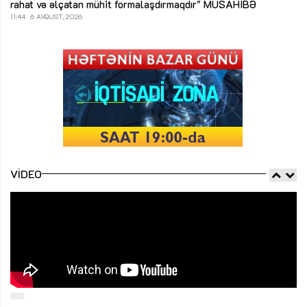
rahat və əlçatan mühit formalaşdırmaqdır"
MÜSAHİBƏ
11:44
6 AVQUST, 2026
VIDEO