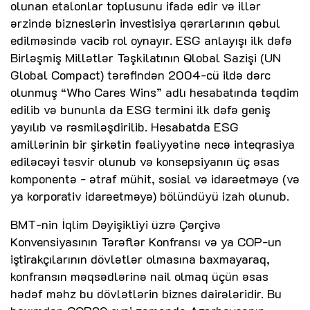
olunan etalonlar toplusunu ifadə edir və illər
ərzində bizneslərin investisiya qərarlarının qəbul
edilməsində vacib rol oynayır. ESG anlayışı ilk dəfə
Birləşmiş Millətlər Təşkilatının Qlobal Sazişi (UN
Global Compact) tərəfindən 2004-cü ildə dərc
olunmuş “Who Cares Wins” adlı hesabatında təqdim
edilib və bununla da ESG termini ilk dəfə geniş
yayılıb və rəsmiləşdirilib. Hesabatda ESG
amillərinin bir şirkətin fəaliyyətinə necə inteqrasiya
ediləcəyi təsvir olunub və konsepsiyanın üç əsas
komponentə - ətraf mühit, sosial və idarəetməyə (və
ya korporativ idarəetməyə) bölündüyü izah olunub.
BMT-nin İqlim Dəyişikliyi üzrə Çərçivə
Konvensiyasının Tərəflər Konfransı və ya COP-un
iştirakçılarının dövlətlər olmasına baxmayaraq,
konfransın məqsədlərinə nail olmaq üçün əsas
hədəf məhz bu dövlətlərin biznes dairələridir. Bu