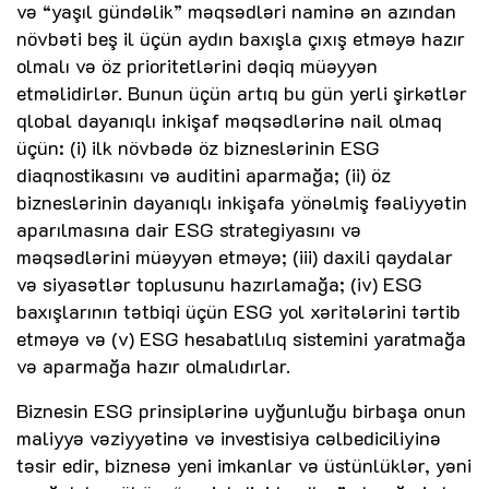
və “yaşıl gündəlik” məqsədləri naminə ən azından
növbəti beş il üçün aydın baxışla çıxış etməyə hazır
olmalı və öz prioritetlərini dəqiq müəyyən
etməlidirlər. Bunun üçün artıq bu gün yerli şirkətlər
qlobal dayanıqlı inkişaf məqsədlərinə nail olmaq
üçün: (i) ilk növbədə öz bizneslərinin ESG
diaqnostikasını və auditini aparmağa; (ii) öz
bizneslərinin dayanıqlı inkişafa yönəlmiş fəaliyyətin
aparılmasına dair ESG strategiyasını və
məqsədlərini müəyyən etməyə; (iii) daxili qaydalar
və siyasətlər toplusunu hazırlamağa; (iv) ESG
baxışlarının tətbiqi üçün ESG yol xəritələrini tərtib
etməyə və (v) ESG hesabatlılıq sistemini yaratmağa
və aparmağa hazır olmalıdırlar.
Biznesin ESG prinsiplərinə uyğunluğu birbaşa onun
maliyyə vəziyyətinə və investisiya cəlbediciliyinə
təsir edir, biznesə yeni imkanlar və üstünlüklər, yəni