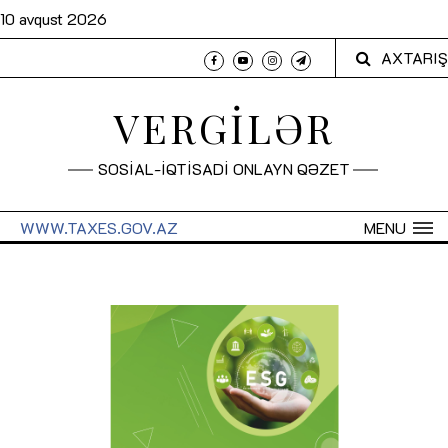
10 avqust 2026
AXTARIŞ
VERGİLƏR
SOSİAL-İQTİSADİ ONLAYN QƏZET
WWW.TAXES.GOV.AZ
MENU