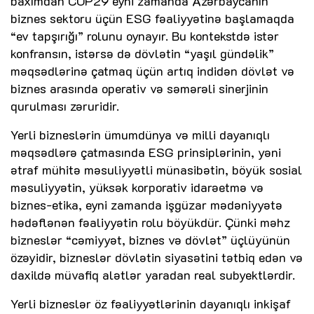
baxımdan COP29 eyni zamanda Azərbaycanın
biznes sektoru üçün ESG fəaliyyətinə başlamaqda
“ev tapşırığı” rolunu oynayır. Bu kontekstdə istər
konfransın, istərsə də dövlətin “yaşıl gündəlik”
məqsədlərinə çatmaq üçün artıq indidən dövlət və
biznes arasında operativ və səmərəli sinerjinin
qurulması zəruridir.
Yerli bizneslərin ümumdünya və milli dayanıqlı
məqsədlərə çatmasında ESG prinsiplərinin, yəni
ətraf mühitə məsuliyyətli münasibətin, böyük sosial
məsuliyyətin, yüksək korporativ idarəetmə və
biznes-etika, eyni zamanda işgüzar mədəniyyətə
hədəflənən fəaliyyətin rolu böyükdür. Çünki məhz
bizneslər “cəmiyyət, biznes və dövlət” üçlüyünün
özəyidir, bizneslər dövlətin siyasətini tətbiq edən və
daxildə müvafiq alətlər yaradan real subyektlərdir.
Yerli bizneslər öz fəaliyyətlərinin dayanıqlı inkişaf