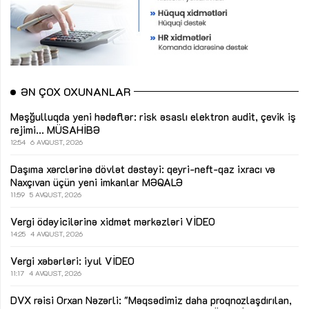
ƏN ÇOX OXUNANLAR
Məşğulluqda yeni hədəflər: risk əsaslı elektron audit, çevik iş
rejimi...
MÜSAHİBƏ
12:54
6 AVQUST, 2026
Daşıma xərclərinə dövlət dəstəyi: qeyri-neft-qaz ixracı və
Naxçıvan üçün yeni imkanlar
MƏQALƏ
11:59
5 AVQUST, 2026
Vergi ödəyicilərinə xidmət mərkəzləri
VİDEO
14:25
4 AVQUST, 2026
Vergi xəbərləri: iyul
VİDEO
11:17
4 AVQUST, 2026
DVX rəisi Orxan Nəzərli: "Məqsədimiz daha proqnozlaşdırılan,