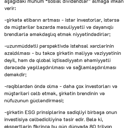
aşağıdakı mühüm “sosial dividendlər” almağa imkan
verir:
-şirkətə etibarın artması - istər investorlar, istərsə
də müştərilər bazarda məsuliyyətli və dayanıqlı
brendlərlə əməkdaşlıq etmək niyyətindədirlər;
-uzunmüddətli perspektivdə istehsal xərclərinin
azaldılması - bu təkcə şirkətin maliyyə vəziyyətinin
deyil, həm də qlobal iqtisadiyyatın əhəmiyyətli
dərəcədə yaşıllaşdırılması və sağlamlaşdırılması
deməkdir;
-rəqiblərdən öndə olma - daha çox investorları və
müştəriləri cəlb etmək, şirkətin brendinin və
nüfuzunun gücləndirməsi;
-şirkətin ESG prinsiplərinə sadiqliyi birbaşa onun
investisiya cəlbediciliyinə təsir edir. Belə ki,
ekspertlərin fikrincə bu gün dünyada 80 trilyon