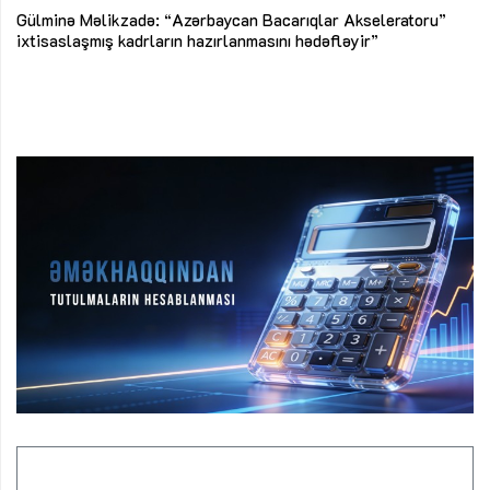
Az
Gülminə Məlikzadə: “Azərbaycan Bacarıqlar Akseleratoru”
ke
ixtisaslaşmış kadrların hazırlanmasını hədəfləyir”
Ay
su