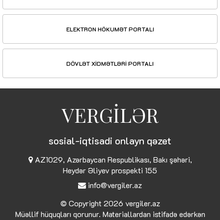
ELEKTRON HÖKUMƏT PORTALI
DÖVLƏT XİDMƏTLƏRİ PORTALI
VERGİLƏR
sosial-iqtisadi onlayn qəzet
AZ1029, Azərbaycan Respublikası, Bakı şəhəri,
Heydər Əliyev prospekti 155
info@vergiler.az
© Copyright 2026
vergiler.az
Müəllif hüquqları qorunur. Materiallardan istifadə edərkən