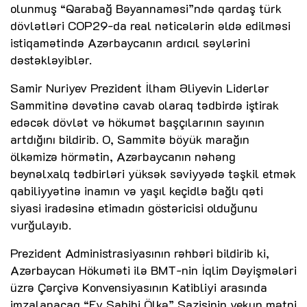
olunmuş “Qarabağ Bəyannaməsi”ndə qardaş türk
dövlətləri COP29-da real nəticələrin əldə edilməsi
istiqamətində Azərbaycanın ardıcıl səylərini
dəstəkləyiblər.
Samir Nuriyev Prezident İlham Əliyevin Liderlər
Sammitinə dəvətinə cavab olaraq tədbirdə iştirak
edəcək dövlət və hökumət başçılarının sayının
artdığını bildirib. O, Sammitə böyük marağın
ölkəmizə hörmətin, Azərbaycanın nəhəng
beynəlxalq tədbirləri yüksək səviyyədə təşkil etmək
qabiliyyətinə inamın və yaşıl keçidlə bağlı qəti
siyasi iradəsinə etimadın göstəricisi olduğunu
vurğulayıb.
Prezident Administrasiyasının rəhbəri bildirib ki,
Azərbaycan Hökuməti ilə BMT-nin İqlim Dəyişmələri
üzrə Çərçivə Konvensiyasının Katibliyi arasında
imzalanacaq “Ev Sahibi Ölkə” Sazişinin yekun mətni