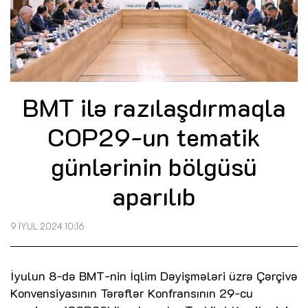
BMT ilə razılaşdırmaqla
COP29-un tematik
günlərinin bölgüsü
aparılıb
9 İYUL 2024 10:16
İyulun 8-də BMT-nin İqlim Dəyişmələri üzrə Çərçivə
Konvensiyasının Tərəflər Konfransının 29-cu