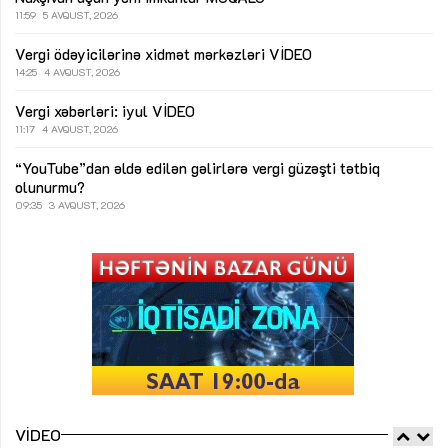
11:59
5 AVQUST, 2026
Vergi ödəyicilərinə xidmət mərkəzləri
VİDEO
14:25
4 AVQUST, 2026
Vergi xəbərləri: iyul
VİDEO
11:17
4 AVQUST, 2026
“YouTube”dan əldə edilən gəlirlərə vergi güzəşti tətbiq
olunurmu?
09:35
3 AVQUST, 2026
VIDEO