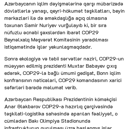
Azərbaycanın iqlim dəyişmələrinə qarşı mübarizədə
dövlətlərlə yanaşı, qeyri-hökumət təşkilatları, beyin
mərkəzləri ilə də əməkdaşlığa açıq olmasına
toxunan Samir Nuriyev vurğulayıb ki, bir sıra
nüfuzlu əcnəbi şəxslərdən ibarət COP29
Beynəlxalq Məşvərət Komitəsinin yaradılması
istiqamətində işlər yekunlaşmaqdadır.
Sonra ekologiya və təbii sərvətlər naziri, COP29-un
müəyyən edilmiş prezidenti Muxtar Babayev çıxış
edərək, COP29-la bağlı ümumi gedişat, Bonn iqlim
konfransının nəticələri, COP29 komandasının xarici
səfərləri barədə məlumat verib.
Azərbaycan Respublikası Prezidentinin köməkçisi
Anar Ələkbərov COP29-a hazırlıq çərçivəsində
təşkilati-logistika sahəsində aparılan fəaliyyət, o
cümlədən Bakı Olimpiya Stadionunda
infrastrukturun qurulması üzrə başlanmış işlər