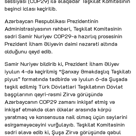
sessiyası (COP29) ilə əlaqədar Təşkilat Komitəsinin
beşinci iclası keçirilib.
Azərbaycan Respublikası Prezidentinin
Administrasiyasının rəhbəri, Təşkilat Komitəsinin
sədri Samir Nuriyev COP29-a hazırlıq prosesinin
Prezident İlham Əliyevin daimi nəzarəti altında
olduğunu qeyd edib.
Samir Nuriyev bildirib ki, Prezident İlham Əliyev
iyulun 4-də keçirilmiş “Şanxay Əməkdaşlıq Təşkilatı
plyus” formatında tədbirdə və iyulun 6-da Şuşada
təşkil edilmiş Türk Dövlətləri Təşkilatının Dövlət
başçılarının qeyri-rəsmi Zirvə görüşündə
Azərbaycanın COP29 zamanı inkişaf etmiş və
inkişaf etməkdə olan ölkələr arasında körpü
yaratmaq və konsensusa nail olmaq üçün səylərini
əsirgəməyəcəyini vurğulayıb. Təşkilat Komitəsinin
sədri əlavə edib ki, Şuşa Zirvə görüşündə qəbul