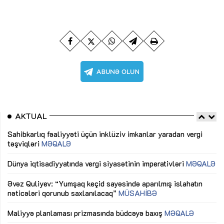
AKTUAL
Sahibkarlıq fəaliyyəti üçün inklüziv imkanlar yaradan vergi
“D
təşviqləri
MƏQALƏ
fə
lıq
Dünya iqtisadiyyatında vergi siyasətinin imperativləri
MƏQALƏ
Ni
mü
Əvəz Quliyev: “Yumşaq keçid sayəsində aparılmış islahatın
nəticələri qorunub saxlanılacaq”
MÜSAHİBƏ
Ay
ya
M
Maliyyə planlaması prizmasında büdcəyə baxış
MƏQALƏ