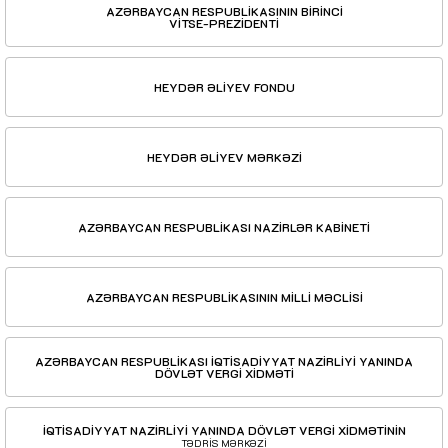
AZƏRBAYCAN RESPUBLİKASININ BİRİNCİ
VİTSE-PREZİDENTİ
HEYDƏR ƏLİYEV FONDU
HEYDƏR ƏLİYEV MƏRKƏZİ
AZƏRBAYCAN RESPUBLİKASI NAZİRLƏR KABİNETİ
AZƏRBAYCAN RESPUBLİKASININ MİLLİ MƏCLİSİ
AZƏRBAYCAN RESPUBLİKASI İQTİSADİYYAT NAZİRLİYİ YANINDA
DÖVLƏT VERGİ XİDMƏTİ
İQTİSADİYYAT NAZİRLİYİ YANINDA DÖVLƏT VERGİ XİDMƏTİNİN
TƏDRİS MƏRKƏZİ