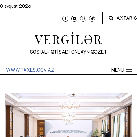
8 avqust 2026
AXTARIŞ
VERGİLƏR
SOSİAL-İQTİSADİ ONLAYN QƏZET
WWW.TAXES.GOV.AZ
MENU