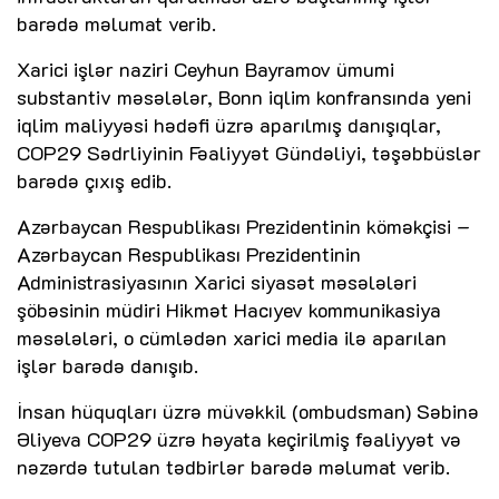
barədə məlumat verib.
Xarici işlər naziri Ceyhun Bayramov ümumi
substantiv məsələlər, Bonn iqlim konfransında yeni
iqlim maliyyəsi hədəfi üzrə aparılmış danışıqlar,
COP29 Sədrliyinin Fəaliyyət Gündəliyi, təşəbbüslər
barədə çıxış edib.
Azərbaycan Respublikası Prezidentinin köməkçisi –
Azərbaycan Respublikası Prezidentinin
Administrasiyasının Xarici siyasət məsələləri
şöbəsinin müdiri Hikmət Hacıyev kommunikasiya
məsələləri, o cümlədən xarici media ilə aparılan
işlər barədə danışıb.
İnsan hüquqları üzrə müvəkkil (ombudsman) Səbinə
Əliyeva COP29 üzrə həyata keçirilmiş fəaliyyət və
nəzərdə tutulan tədbirlər barədə məlumat verib.