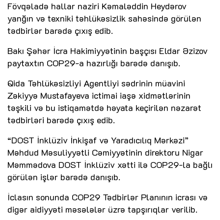
Fövqəladə hallar naziri Kəmaləddin Heydərov
yanğın və texniki təhlükəsizlik sahəsində görülən
tədbirlər barədə çıxış edib.
Bakı Şəhər İcra Hakimiyyətinin başçısı Eldar Əzizov
paytaxtın COP29-a hazırlığı barədə danışıb.
Qida Təhlükəsizliyi Agentliyi sədrinin müavini
Zəkiyyə Mustafayeva ictimai iaşə xidmətlərinin
təşkili və bu istiqamətdə həyata keçirilən nəzarət
tədbirləri barədə çıxış edib.
“DOST İnklüziv İnkişaf və Yaradıcılıq Mərkəzi”
Məhdud Məsuliyyətli Cəmiyyətinin direktoru Nigar
Məmmədova DOST İnklüziv xətti ilə COP29-la bağlı
görülən işlər barədə danışıb.
İclasın sonunda COP29 Tədbirlər Planının icrası və
digər aidiyyəti məsələlər üzrə tapşırıqlar verilib.