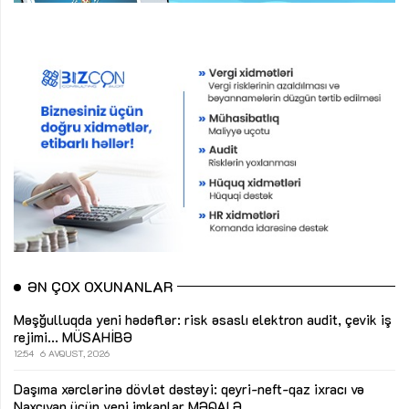
ƏN ÇOX OXUNANLAR
Məşğulluqda yeni hədəflər: risk əsaslı elektron audit, çevik iş
rejimi...
MÜSAHİBƏ
12:54
6 AVQUST, 2026
Daşıma xərclərinə dövlət dəstəyi: qeyri-neft-qaz ixracı və
Naxçıvan üçün yeni imkanlar
MƏQALƏ