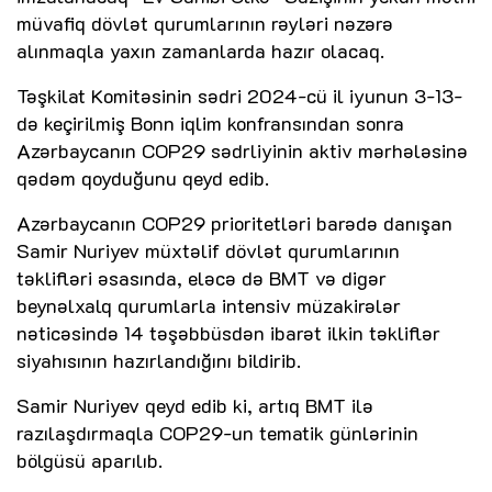
müvafiq dövlət qurumlarının rəyləri nəzərə
alınmaqla yaxın zamanlarda hazır olacaq.
Təşkilat Komitəsinin sədri 2024-cü il iyunun 3-13-
də keçirilmiş Bonn iqlim konfransından sonra
Azərbaycanın COP29 sədrliyinin aktiv mərhələsinə
qədəm qoyduğunu qeyd edib.
Azərbaycanın COP29 prioritetləri barədə danışan
Samir Nuriyev müxtəlif dövlət qurumlarının
təklifləri əsasında, eləcə də BMT və digər
beynəlxalq qurumlarla intensiv müzakirələr
nəticəsində 14 təşəbbüsdən ibarət ilkin təkliflər
siyahısının hazırlandığını bildirib.
Samir Nuriyev qeyd edib ki, artıq BMT ilə
razılaşdırmaqla COP29-un tematik günlərinin
bölgüsü aparılıb.