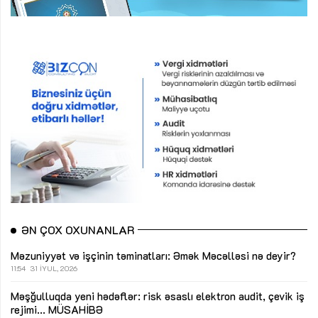
ƏN ÇOX OXUNANLAR
Məzuniyyət və işçinin təminatları: Əmək Məcəlləsi nə deyir?
11:54
31 İYUL, 2026
Məşğulluqda yeni hədəflər: risk əsaslı elektron audit, çevik iş
rejimi...
MÜSAHİBƏ