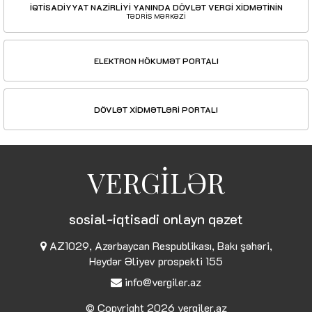
İQTİSADİYYAT NAZİRLİYİ YANINDA DÖVLƏT VERGİ XİDMƏTİNİN
TƏDRİS MƏRKƏZİ
ELEKTRON HÖKUMƏT PORTALI
DÖVLƏT XİDMƏTLƏRİ PORTALI
VERGİLƏR
sosial-iqtisadi onlayn qəzet
AZ1029, Azərbaycan Respublikası, Bakı şəhəri,
Heydər Əliyev prospekti 155
info@vergiler.az
© Copyright 2026
vergiler.az