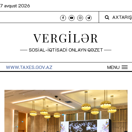
7 avqust 2026
AXTARIŞ
VERGİLƏR
SOSİAL-İQTİSADİ ONLAYN QƏZET
WWW.TAXES.GOV.AZ
MENU