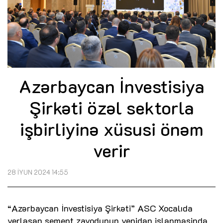
Azərbaycan İnvestisiya
Şirkəti özəl sektorla
işbirliyinə xüsusi önəm
verir
28 İYUN 2024 14:55
“Azərbaycan İnvestisiya Şirkəti” ASC Xocalıda
yerləşən sement zavodunun yenidən işlənməsində