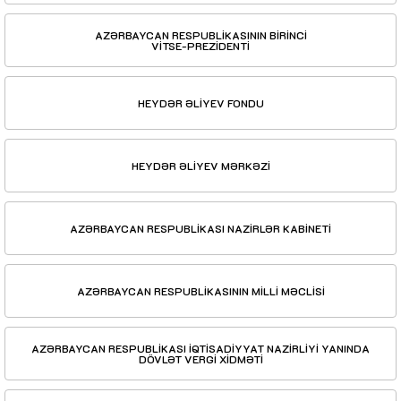
AZƏRBAYCAN RESPUBLİKASININ BİRİNCİ
VİTSE-PREZİDENTİ
HEYDƏR ƏLİYEV FONDU
HEYDƏR ƏLİYEV MƏRKƏZİ
AZƏRBAYCAN RESPUBLİKASI NAZİRLƏR KABİNETİ
AZƏRBAYCAN RESPUBLİKASININ MİLLİ MƏCLİSİ
AZƏRBAYCAN RESPUBLİKASI İQTİSADİYYAT NAZİRLİYİ YANINDA
DÖVLƏT VERGİ XİDMƏTİ