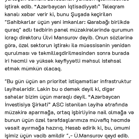
iştirak edib. “Azərbaycan İqtisadiyyatı” Teleqram
kanalı xəbər verir ki, bunu Şuşada keçirilən
"Sahibkarlar üçün yeni imkanlar: Qarabağı birlikdə
quraq" adlı tədbirin panel müzakirələrində qurumun
icraçı direktoru Ülvi Mansurov deyib. Onun sözlərinə
görə, özəl sektorun iştirakı ilə müəssisənin yenidən
qurulması və təkmilləşdirilməsindən sonra burada
iri həcmli və yüksək keyfiyyətli məhsul istehsal
etmək mümkün olacaq.
"Bu gün üçün ən prioritet istiqamətlər infrastruktur
layihələridir. Lakin bu o demək deyil ki, digər
sahələr bizim üçün maraqlı deyil. “Azərbaycan
İnvestisiya Şirkəti” ASC istənilən layihə ətrafında
müzakirə aparmağa, ortaq işbirliyinə nail olmağa və
bunun üçün özəl tərəfdaşlarımıza müvafiq həcmdə
vəsait ayırmağa hazırıq. Hesab edirik ki, bu, ümumi
işimiz üçün vacib amildir ",- Ü.Mansurov qeyd edib.