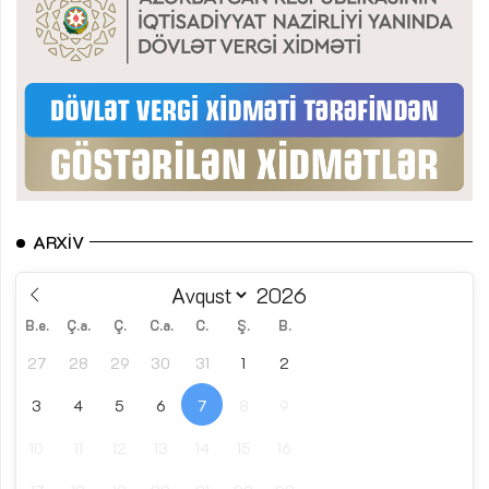
ARXIV
B.e.
Ç.a.
Ç.
C.a.
C.
Ş.
B.
27
28
29
30
31
1
2
3
4
5
6
7
8
9
10
11
12
13
14
15
16