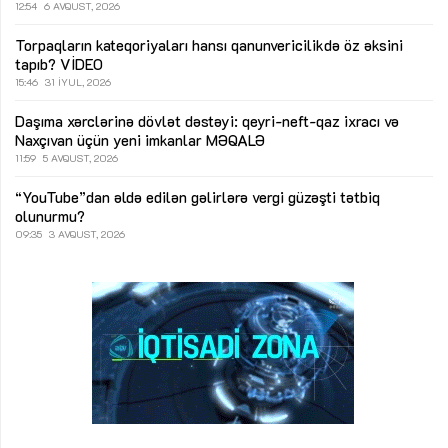
12:54
6 AVQUST, 2026
Torpaqların kateqoriyaları hansı qanunvericilikdə öz əksini
tapıb?
VİDEO
15:46
31 İYUL, 2026
Daşıma xərclərinə dövlət dəstəyi: qeyri-neft-qaz ixracı və
Naxçıvan üçün yeni imkanlar
MƏQALƏ
11:59
5 AVQUST, 2026
“YouTube”dan əldə edilən gəlirlərə vergi güzəşti tətbiq
olunurmu?
09:35
3 AVQUST, 2026