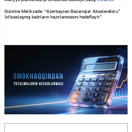
Az
Gülminə Məlikzadə: “Azərbaycan Bacarıqlar Akseleratoru”
ke
ixtisaslaşmış kadrların hazırlanmasını hədəfləyir”
Ay
su