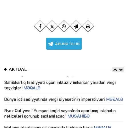
AKTUAL
Sahibkarlıq fəaliyyəti üçün inklüziv imkanlar yaradan vergi
“D
təşviqləri
MƏQALƏ
fə
lıq
Dünya iqtisadiyyatında vergi siyasətinin imperativləri
MƏQALƏ
Ni
mü
Əvəz Quliyev: “Yumşaq keçid sayəsində aparılmış islahatın
nəticələri qorunub saxlanılacaq”
MÜSAHİBƏ
Ay
ya
M
Maliyyə planlaması prizmasında büdcəyə baxış
MƏQALƏ