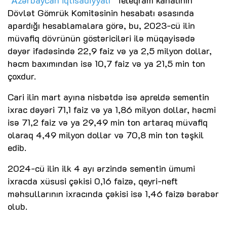
Dövlət Gömrük Komitəsinin hesabatı əsasında
apardığı hesablamalara görə, bu, 2023-cü ilin
müvafiq dövrünün göstəriciləri ilə müqayisədə
dəyər ifadəsində 22,9 faiz və ya 2,5 milyon dollar,
həcm baxımından isə 10,7 faiz və ya 21,5 min ton
çoxdur.
Cari ilin mart ayına nisbətdə isə apreldə sementin
ixrac dəyəri 71,1 faiz və ya 1,86 milyon dollar, həcmi
isə 71,2 faiz və ya 29,49 min ton artaraq müvafiq
olaraq 4,49 milyon dollar və 70,8 min ton təşkil
edib.
2024-cü ilin ilk 4 ayı ərzində sementin ümumi
ixracda xüsusi çəkisi 0,16 faizə, qeyri-neft
məhsullarının ixracında çəkisi isə 1,46 faizə bərabər
olub.