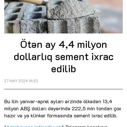
Ötən ay 4,4 milyon
dollarlıq sement ixrac
edilib
27 MAY 2024 14:33
Bu ilin yanvar-aprel ayları ərzində ölkədən 13,4
milyon ABŞ dolları dəyərində 222,5 min tondan çox
hazır və ya klinker formasında sement ixrac edilib.
"
Azərbaycan iqtisadiyyatı
" Teleqram kanalının