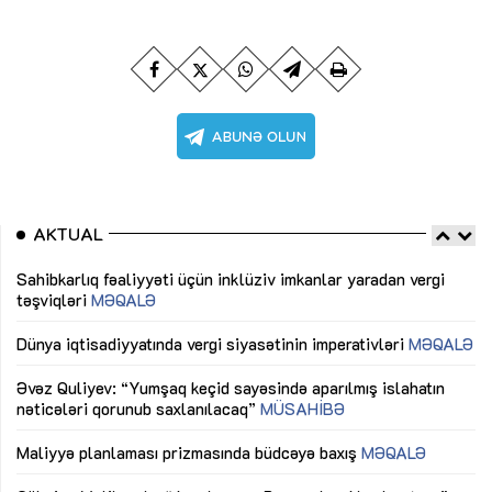
AKTUAL
Sahibkarlıq fəaliyyəti üçün inklüziv imkanlar yaradan vergi
“D
təşviqləri
MƏQALƏ
fə
lıq
Dünya iqtisadiyyatında vergi siyasətinin imperativləri
MƏQALƏ
Ni
mü
Əvəz Quliyev: “Yumşaq keçid sayəsində aparılmış islahatın
nəticələri qorunub saxlanılacaq”
MÜSAHİBƏ
Ay
ya
M
Maliyyə planlaması prizmasında büdcəyə baxış
MƏQALƏ
Az
Gülminə Məlikzadə: “Azərbaycan Bacarıqlar Akseleratoru”