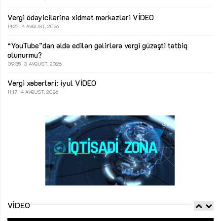
Vergi ödəyicilərinə xidmət mərkəzləri
VİDEO
14:25
4 AVQUST, 2026
“YouTube”dan əldə edilən gəlirlərə vergi güzəşti tətbiq
olunurmu?
09:35
3 AVQUST, 2026
Vergi xəbərləri: iyul
VİDEO
11:17
4 AVQUST, 2026
VIDEO