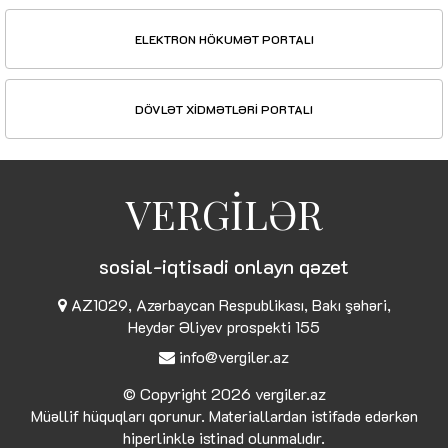
ELEKTRON HÖKUMƏT PORTALI
DÖVLƏT XİDMƏTLƏRİ PORTALI
VERGİLƏR
sosial-iqtisadi onlayn qəzet
AZ1029, Azərbaycan Respublikası, Bakı şəhəri,
Heydər Əliyev prospekti 155
info@vergiler.az
© Copyright 2026
vergiler.az
Müəllif hüquqları qorunur. Materiallardan istifadə edərkən
hiperlinklə istinad olunmalıdır.