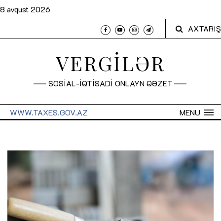
8 avqust 2026
AXTARIŞ
VERGİLƏR
SOSİAL-İQTİSADİ ONLAYN QƏZET
WWW.TAXES.GOV.AZ
MENU