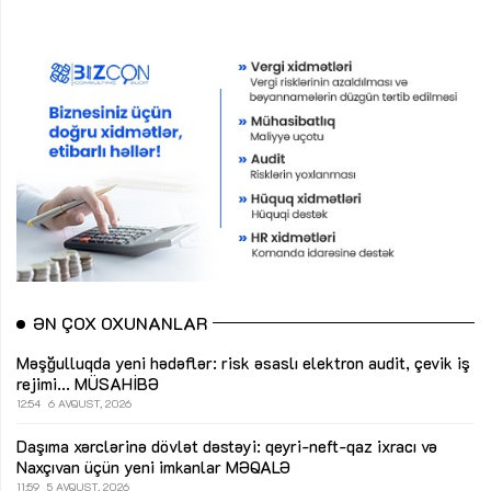
ƏN ÇOX OXUNANLAR
Məşğulluqda yeni hədəflər: risk əsaslı elektron audit, çevik iş
rejimi...
MÜSAHİBƏ
12:54
6 AVQUST, 2026
Daşıma xərclərinə dövlət dəstəyi: qeyri-neft-qaz ixracı və
Naxçıvan üçün yeni imkanlar
MƏQALƏ
11:59
5 AVQUST, 2026