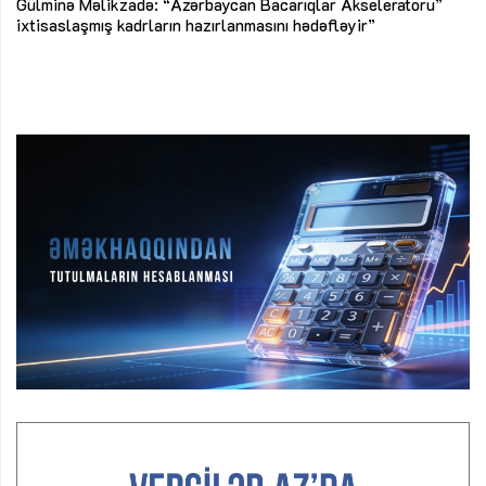
ke
ixtisaslaşmış kadrların hazırlanmasını hədəfləyir”
Ay
su