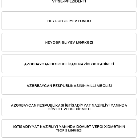
VİTSE-PREZİDENTİ
HEYDƏR ƏLİYEV FONDU
HEYDƏR ƏLİYEV MƏRKƏZİ
AZƏRBAYCAN RESPUBLİKASI NAZİRLƏR KABİNETİ
AZƏRBAYCAN RESPUBLİKASININ MİLLİ MƏCLİSİ
AZƏRBAYCAN RESPUBLİKASI İQTİSADİYYAT NAZİRLİYİ YANINDA
DÖVLƏT VERGİ XİDMƏTİ
İQTİSADİYYAT NAZİRLİYİ YANINDA DÖVLƏT VERGİ XİDMƏTİNİN
TƏDRİS MƏRKƏZİ