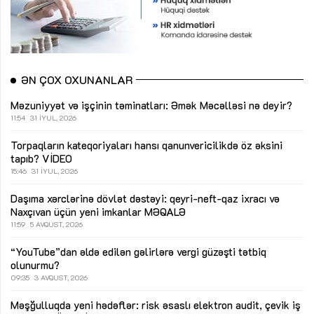
ƏN ÇOX OXUNANLAR
Məzuniyyət və işçinin təminatları: Əmək Məcəlləsi nə deyir?
11:54
31 İYUL, 2026
Torpaqların kateqoriyaları hansı qanunvericilikdə öz əksini
tapıb?
VİDEO
15:46
31 İYUL, 2026
Daşıma xərclərinə dövlət dəstəyi: qeyri-neft-qaz ixracı və
Naxçıvan üçün yeni imkanlar
MƏQALƏ
11:59
5 AVQUST, 2026
“YouTube”dan əldə edilən gəlirlərə vergi güzəşti tətbiq
olunurmu?
09:35
3 AVQUST, 2026
Məşğulluqda yeni hədəflər: risk əsaslı elektron audit, çevik iş