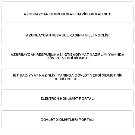
AZƏRBAYCAN RESPUBLİKASI NAZİRLƏR KABİNETİ
AZƏRBAYCAN RESPUBLİKASININ MİLLİ MƏCLİSİ
AZƏRBAYCAN RESPUBLİKASI İQTİSADİYYAT NAZİRLİYİ YANINDA
DÖVLƏT VERGİ XİDMƏTİ
İQTİSADİYYAT NAZİRLİYİ YANINDA DÖVLƏT VERGİ XİDMƏTİNİN
TƏDRİS MƏRKƏZİ
ELEKTRON HÖKUMƏT PORTALI
DÖVLƏT XİDMƏTLƏRİ PORTALI