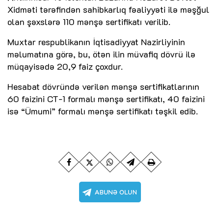
Xidməti tərəfindən sahibkarlıq fəaliyyəti ilə məşğul
olan şəxslərə 110 mənşə sertifikatı verilib.
Muxtar respublikanın İqtisadiyyat Nazirliyinin
məlumatına görə, bu, ötən ilin müvafiq dövrü ilə
müqayisədə 20,9 faiz çoxdur.
Hesabat dövründə verilən mənşə sertifikatlarının
60 faizini CT-1 formalı mənşə sertifikatı, 40 faizini
isə “Ümumi” formalı mənşə sertifikatı təşkil edib.