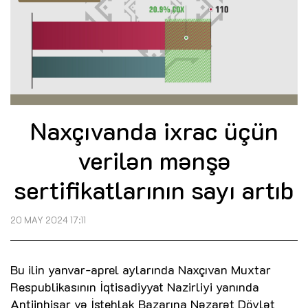
Naxçıvanda ixrac üçün
verilən mənşə
sertifikatlarının sayı artıb
20 MAY 2024 17:11
Bu ilin yanvar-aprel aylarında Naxçıvan Muxtar
Respublikasının İqtisadiyyat Nazirliyi yanında
Antiinhisar və İstehlak Bazarına Nəzarət Dövlət