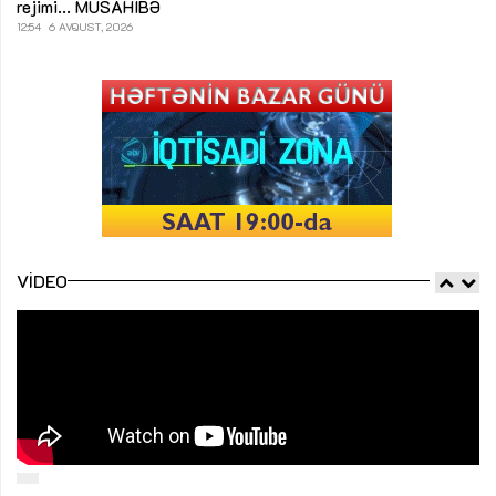
rejimi...
MÜSAHİBƏ
12:54
6 AVQUST, 2026
VIDEO