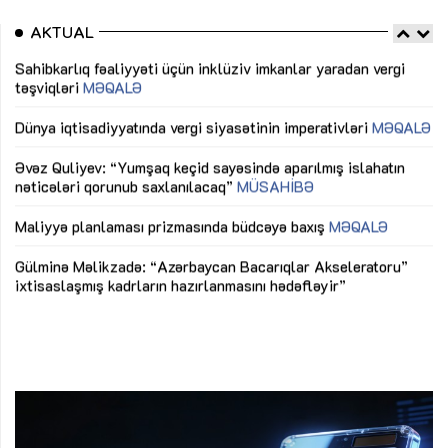
AKTUAL
Sahibkarlıq fəaliyyəti üçün inklüziv imkanlar yaradan vergi
“D
təşviqləri
MƏQALƏ
fə
lıq
Dünya iqtisadiyyatında vergi siyasətinin imperativləri
MƏQALƏ
Ni
mü
Əvəz Quliyev: “Yumşaq keçid sayəsində aparılmış islahatın
nəticələri qorunub saxlanılacaq”
MÜSAHİBƏ
Ay
ya
M
Maliyyə planlaması prizmasında büdcəyə baxış
MƏQALƏ
Az
Gülminə Məlikzadə: “Azərbaycan Bacarıqlar Akseleratoru”
ke
ixtisaslaşmış kadrların hazırlanmasını hədəfləyir”
Ay
su