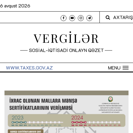
6 avqust 2026
AXTARIŞ
VERGİLƏR
SOSİAL-İQTİSADİ ONLAYN QƏZET
WWW.TAXES.GOV.AZ
MENU