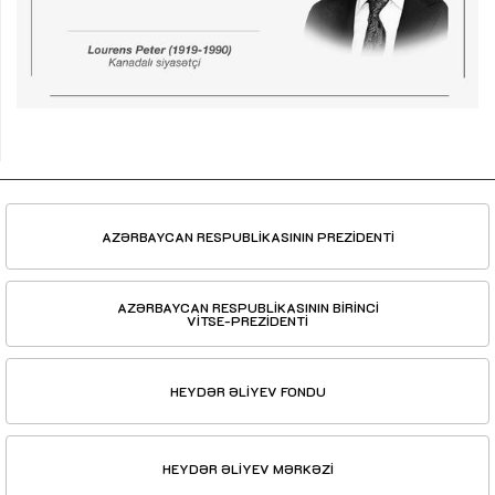
AZƏRBAYCAN RESPUBLİKASININ PREZİDENTİ
AZƏRBAYCAN RESPUBLİKASININ BİRİNCİ
VİTSE-PREZİDENTİ
HEYDƏR ƏLİYEV FONDU
HEYDƏR ƏLİYEV MƏRKƏZİ