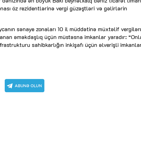
ər dənizində ən böyük Bakı beynəlxalq dəniz ticarət liman
ası öz rezidentlərinə vergi güzəştləri və gəlirlərin
canın sənaye zonaları 10 il müddətinə müxtəlif vergilə
lanan əməkdaşlıq üçün müstəsna imkanlar yaradır: “Onl
rastrukturu sahibkarlığın inkişafı üçün əlverişli imkanla