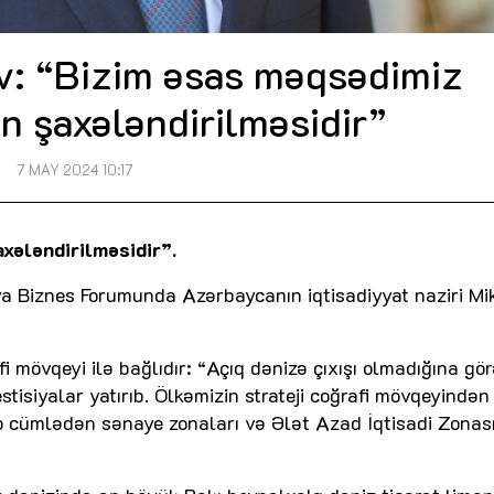
v: “Bizim əsas məqsədimiz
ın şaxələndirilməsidir”
7 MAY 2024 10:17
xələndirilməsidir”.
a Biznes Forumunda Azərbaycanın iqtisadiyyat naziri Mik
i mövqeyi ilə bağlıdır: “Açıq dənizə çıxışı olmadığına gö
isiyalar yatırıb. Ölkəmizin strateji coğrafi mövqeyindən
, o cümlədən sənaye zonaları və Ələt Azad İqtisadi Zonas