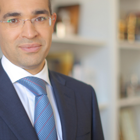
Dünya iqtisadiyyatında vergi
Nicat İmanov: "Vergi qanunv
siyasətinin imperativləri
MƏQALƏ
dəyişikliklər sahibkarlıq m
yaxşılaşdırılmasına xidmət 
MÜSAHİBƏ
Əvəz Quliyev: “Yumşaq keçid
sayəsində aparılmış islahatın nəticələri
qorunub saxlanılacaq”
MÜSAHİBƏ
Aytən Kərimova: “Məqsədi
inklüziv iş mühiti yaratmaq
öyrənən komanda formalaş
Maliyyə planlaması prizmasında
MÜSAHİBƏ
büdcəyə baxış
MƏQALƏ
Azərbaycanda dövlət-özəl 
Gülminə Məlikzadə: “Azərbaycan
çərçivəsində həyata keçirilə
Bacarıqlar Akseleratoru” ixtisaslaşmış
layihə
VİDEO
kadrların hazırlanmasını hədəfləyir”
Aydın Hüseynov: “Əsrin mü
Azərbaycanın iqtisadi suve
təmin edən əsas dayaqlard
MÜSAHİBƏ