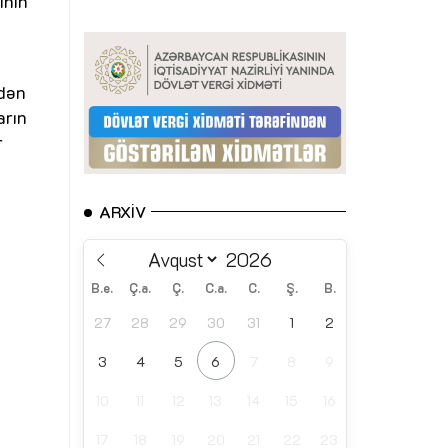
ının
rdən
arın
r
ARXIV
B.e.
Ç.a.
Ç.
C.a.
C.
Ş.
B.
27
28
29
30
31
1
2
3
4
5
6
7
8
9
10
11
12
13
14
15
16
17
18
19
20
21
22
23