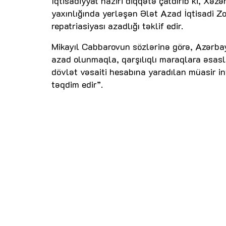
İqtisadiyyat naziri diqqətə çatdırıb ki, Xəz
yaxınlığında yerləşən Ələt Azad İqtisadi Zon
repatriasiyası azadlığı təklif edir.
Mikayıl Cabbarovun sözlərinə görə, Azərbay
azad olunmaqla, qarşılıqlı maraqlara əsas
dövlət vəsaiti hesabına yaradılan müasir inf
təqdim edir”.