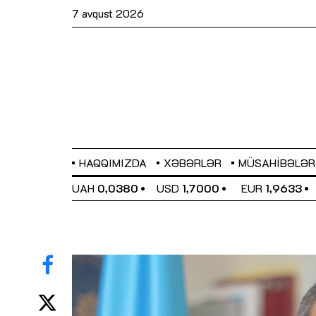
7 avqust 2026
HAQQIMIZDA
XƏBƏRLƏR
MÜSAHIBƏLƏR
EL
0,6486
UAH
0,0380
USD
1,7000
EUR
1,9633