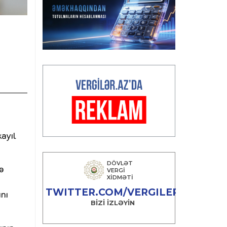
ayıl
rə
ını