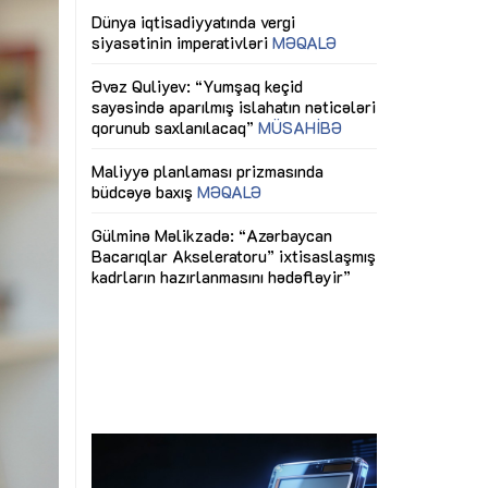
ericiliyinə
Dünya iqtisadiyyatında vergi
Nicat İmanov: "
ühitinin
siyasətinin imperativləri
MƏQALƏ
dəyişikliklər s
edir"
yaxşılaşdırılma
MÜSAHİBƏ
Əvəz Quliyev: “Yumşaq keçid
sayəsində aparılmış islahatın nəticələri
miz daha
qorunub saxlanılacaq”
MÜSAHİBƏ
Aytən Kərimov
, çevik və
inklüziv iş müh
dırmaqdır”
öyrənən komand
Maliyyə planlaması prizmasında
MÜSAHİBƏ
büdcəyə baxış
MƏQALƏ
tərəfdaşlığı
Azərbaycanda d
Gülminə Məlikzadə: “Azərbaycan
n ilk pilot
çərçivəsində hə
Bacarıqlar Akseleratoru” ixtisaslaşmış
layihə
VİDEO
kadrların hazırlanmasını hədəfləyir”
qaviləsi”
Aydın Hüseynov
renliyini
Azərbaycanın iq
andır”
təmin edən əsa
MÜSAHİBƏ