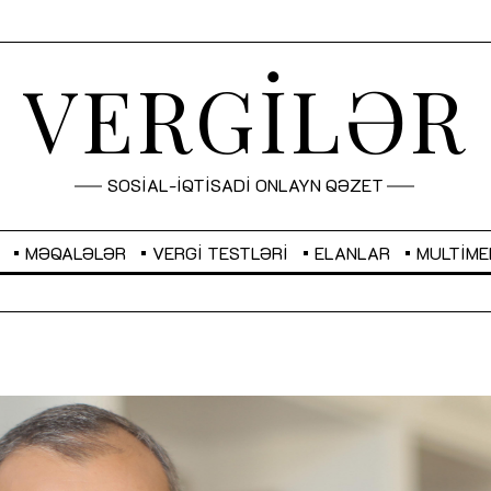
VERGİLƏR
SOSİAL-İQTİSADİ ONLAYN QƏZET
MƏQALƏLƏR
VERGI TESTLƏRI
ELANLAR
MULTIME
GBP
2,2882
RUB
2,1023
Sahibkarlıq fəaliyyəti üçün inklüziv
“Düzgün kommunikasiyanın
imkanlar yaradan vergi təşviqləri
real iş və sistemli fəaliyyə
MƏQALƏ
MÜSAHİBƏ