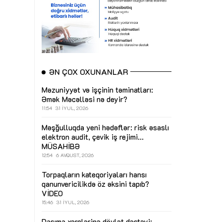
ƏN ÇOX OXUNANLAR
Məzuniyyət və işçinin təminatları:
Əmək Məcəlləsi nə deyir?
11:54
31 İYUL, 2026
Məşğulluqda yeni hədəflər: risk əsaslı
elektron audit, çevik iş rejimi...
MÜSAHİBƏ
12:54
6 AVQUST, 2026
Torpaqların kateqoriyaları hansı
qanunvericilikdə öz əksini tapıb?
VİDEO
15:46
31 İYUL, 2026
Daşıma xərclərinə dövlət dəstəyi: