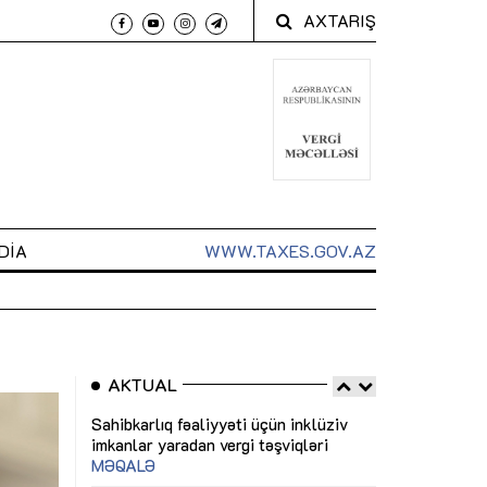
AXTARIŞ
DIA
WWW.TAXES.GOV.AZ
AKTUAL
 arxasında
Sahibkarlıq fəaliyyəti üçün inklüziv
“Düzgün kommun
t dayanır”
imkanlar yaradan vergi təşviqləri
real iş və siste
MƏQALƏ
MÜSAHİBƏ