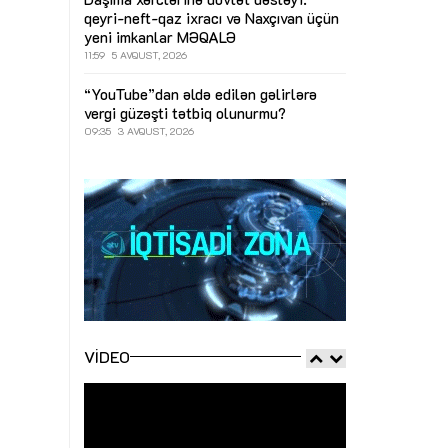
qeyri-neft-qaz ixracı və Naxçıvan üçün
yeni imkanlar
MƏQALƏ
11:59
5 AVQUST, 2026
“YouTube”dan əldə edilən gəlirlərə
vergi güzəşti tətbiq olunurmu?
09:35
3 AVQUST, 2026
VIDEO