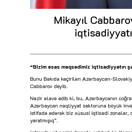
Mikayıl Cabbaro
iqtisadiyyat
“Bizim əsas məqsədimiz iqtisadiyyatın şa
Bunu Bakıda keçirilən Azərbaycan-Slovakiy
Cabbarov deyib.
Nazir əlavə edib ki, bu, Azərbaycanın coğraf
Azərbaycan nəqliyyat sektoruna böyük invest
istifadə edərək biz xüsusi iqtisadi zonalar
yaratmışıq”.