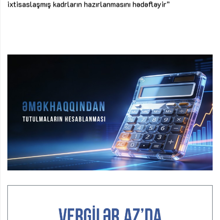
ke
ixtisaslaşmış kadrların hazırlanmasını hədəfləyir”
Ay
su