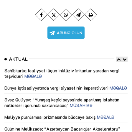
AKTUAL
Sahibkarlıq fəaliyyəti üçün inklüziv imkanlar yaradan vergi
“D
təşviqləri
MƏQALƏ
fə
lıq
Dünya iqtisadiyyatında vergi siyasətinin imperativləri
MƏQALƏ
Ni
mü
Əvəz Quliyev: “Yumşaq keçid sayəsində aparılmış islahatın
nəticələri qorunub saxlanılacaq”
MÜSAHİBƏ
Ay
ya
M
Maliyyə planlaması prizmasında büdcəyə baxış
MƏQALƏ
Az
Gülminə Məlikzadə: “Azərbaycan Bacarıqlar Akseleratoru”