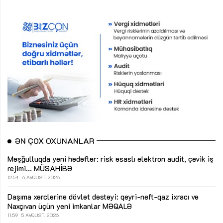
ƏN ÇOX OXUNANLAR
Məşğulluqda yeni hədəflər: risk əsaslı elektron audit, çevik iş
rejimi...
MÜSAHİBƏ
12:54
6 AVQUST, 2026
Daşıma xərclərinə dövlət dəstəyi: qeyri-neft-qaz ixracı və
Naxçıvan üçün yeni imkanlar
MƏQALƏ
11:59
5 AVQUST, 2026