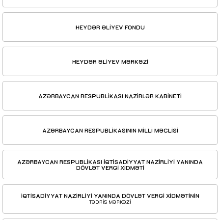
HEYDƏR ƏLİYEV FONDU
HEYDƏR ƏLİYEV MƏRKƏZİ
AZƏRBAYCAN RESPUBLİKASI NAZİRLƏR KABİNETİ
AZƏRBAYCAN RESPUBLİKASININ MİLLİ MƏCLİSİ
AZƏRBAYCAN RESPUBLİKASI İQTİSADİYYAT NAZİRLİYİ YANINDA
DÖVLƏT VERGİ XİDMƏTİ
İQTİSADİYYAT NAZİRLİYİ YANINDA DÖVLƏT VERGİ XİDMƏTİNİN
TƏDRİS MƏRKƏZİ