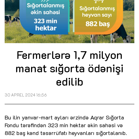
Fermerlərə 1,7 milyon
manat sığorta ödənişi
edilib
30 APREL 2024 16:56
Bu ilin yanvar-mart ayları ərzində Aqrar Sığorta
Fondu tərəfindən 323 min hektar əkin sahəsi və
882 baş kənd təsərrüfatı heyvanları sığortalanıb.