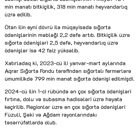
min manatı bitkiçilik, 318 min manatı heyvandarlıq
üzrə edilib.
Ötən ilin eyni dövrü ilə müqayisədə sığorta
ödənişlərinin məbləği 2,2 dəfə artıb. Bitkiçilik üzrə
sığorta ödənişləri 2,5 dəfə, heyvandarlıq üzrə
ödənişlər isə 42 faiz yüksəlib.
Xatırladaq ki, 2023-cü ili yanvar-mart aylarında
Aqrar Sığorta Fondu tərəfindən sığortalı fermerlərə
ümumilikdə 799 min manat sığorta ödənişi edilmişdi.
2024-cü ilin 1-ci rübündə ən çox sığorta ödənişləri
fırtına, dolu və subasma hadisələri üzrə həyata
keçirilib. Regionlar üzrə ən çox sığorta ödənişləri
Füzuli, Şəki və Ağdam rayonlarındakı
təsərrüfatlarda olub.