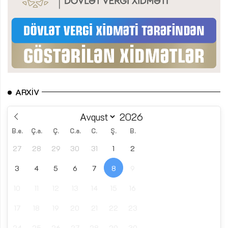
ARXIV
B.e.
Ç.a.
Ç.
C.a.
C.
Ş.
B.
27
28
29
30
31
1
2
3
4
5
6
7
8
9
10
11
12
13
14
15
16
17
18
19
20
21
22
23
24
25
26
27
28
29
30