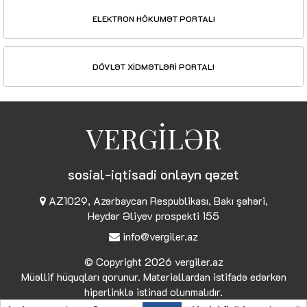
ELEKTRON HÖKUMƏT PORTALI
DÖVLƏT XİDMƏTLƏRİ PORTALI
VERGİLƏR
sosial-iqtisadi onlayn qəzet
AZ1029, Azərbaycan Respublikası, Bakı şəhəri,
Heydər Əliyev prospekti 155
info@vergiler.az
© Copyright 2026
vergiler.az
Müəllif hüquqları qorunur. Materiallardan istifadə edərkən
hiperlinklə istinad olunmalıdır.