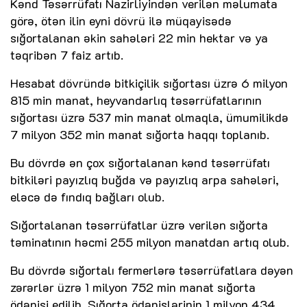
Kənd Təsərrüfatı Nazirliyindən verilən məlumata
görə, ötən ilin eyni dövrü ilə müqayisədə
sığortalanan əkin sahələri 22 min hektar və ya
təqribən 7 faiz artıb.
Hesabat dövründə bitkiçilik sığortası üzrə 6 milyon
815 min manat, heyvandarlıq təsərrüfatlarının
sığortası üzrə 537 min manat olmaqla, ümumilikdə
7 milyon 352 min manat sığorta haqqı toplanıb.
Bu dövrdə ən çox sığortalanan kənd təsərrüfatı
bitkiləri payızlıq buğda və payızlıq arpa sahələri,
eləcə də fındıq bağları olub.
Sığortalanan təsərrüfatlar üzrə verilən sığorta
təminatının həcmi 255 milyon manatdan artıq olub.
Bu dövrdə sığortalı fermerlərə təsərrüfatlara dəyən
zərərlər üzrə 1 milyon 752 min manat sığorta
ödənişi edilib. Sığorta ödənişlərinin 1 milyon 434