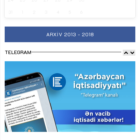
31
1
2
3
4
5
6
ARXIV 2013 - 2018
TELEGRAM