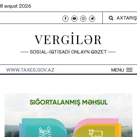
8 avqust 2026
AXTARIŞ
VERGİLƏR
SOSİAL-İQTİSADİ ONLAYN QƏZET
WWW.TAXES.GOV.AZ
MENU