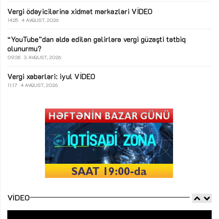
Vergi ödəyicilərinə xidmət mərkəzləri
VİDEO
14:25
4 AVQUST, 2026
“YouTube”dan əldə edilən gəlirlərə vergi güzəşti tətbiq
olunurmu?
09:35
3 AVQUST, 2026
Vergi xəbərləri: iyul
VİDEO
11:17
4 AVQUST, 2026
VIDEO