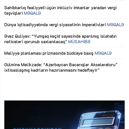
Sahibkarlıq fəaliyyəti üçün inklüziv imkanlar yaradan vergi
“D
təşviqləri
MƏQALƏ
fə
lıq
Dünya iqtisadiyyatında vergi siyasətinin imperativləri
MƏQALƏ
Ni
mü
Əvəz Quliyev: “Yumşaq keçid sayəsində aparılmış islahatın
nəticələri qorunub saxlanılacaq”
MÜSAHİBƏ
Ay
ya
M
Maliyyə planlaması prizmasında büdcəyə baxış
MƏQALƏ
Az
Gülminə Məlikzadə: “Azərbaycan Bacarıqlar Akseleratoru”
ke
ixtisaslaşmış kadrların hazırlanmasını hədəfləyir”
Ay
su