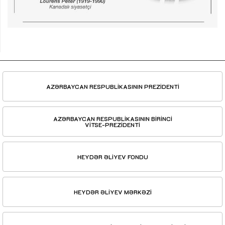
AZƏRBAYCAN RESPUBLİKASININ PREZİDENTİ
AZƏRBAYCAN RESPUBLİKASININ BİRİNCİ
VİTSE-PREZİDENTİ
HEYDƏR ƏLİYEV FONDU
HEYDƏR ƏLİYEV MƏRKƏZİ