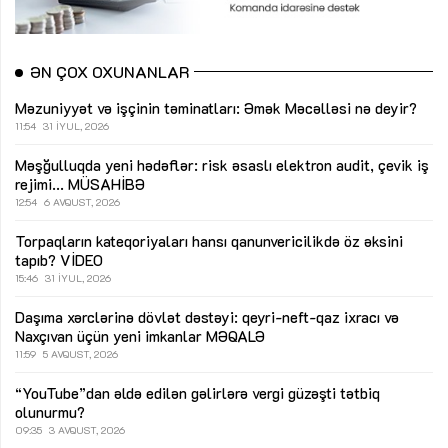
ƏN ÇOX OXUNANLAR
Məzuniyyət və işçinin təminatları: Əmək Məcəlləsi nə deyir?
11:54
31 İYUL, 2026
Məşğulluqda yeni hədəflər: risk əsaslı elektron audit, çevik iş
rejimi...
MÜSAHİBƏ
12:54
6 AVQUST, 2026
Torpaqların kateqoriyaları hansı qanunvericilikdə öz əksini
tapıb?
VİDEO
15:46
31 İYUL, 2026
Daşıma xərclərinə dövlət dəstəyi: qeyri-neft-qaz ixracı və
Naxçıvan üçün yeni imkanlar
MƏQALƏ
11:59
5 AVQUST, 2026
“YouTube”dan əldə edilən gəlirlərə vergi güzəşti tətbiq
olunurmu?
09:35
3 AVQUST, 2026