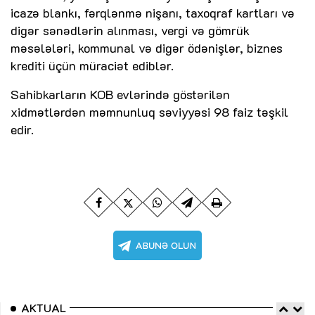
icazə blankı, fərqlənmə nişanı, taxoqraf kartları və
digər sənədlərin alınması, vergi və gömrük
məsələləri, kommunal və digər ödənişlər, biznes
krediti üçün müraciət ediblər.
Sahibkarların KOB evlərində göstərilən
xidmətlərdən məmnunluq səviyyəsi 98 faiz təşkil
edir.
AKTUAL