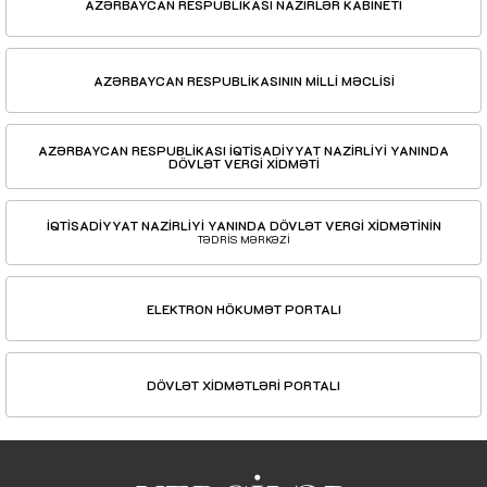
AZƏRBAYCAN RESPUBLİKASI NAZİRLƏR KABİNETİ
AZƏRBAYCAN RESPUBLİKASININ MİLLİ MƏCLİSİ
AZƏRBAYCAN RESPUBLİKASI İQTİSADİYYAT NAZİRLİYİ YANINDA
DÖVLƏT VERGİ XİDMƏTİ
İQTİSADİYYAT NAZİRLİYİ YANINDA DÖVLƏT VERGİ XİDMƏTİNİN
TƏDRİS MƏRKƏZİ
ELEKTRON HÖKUMƏT PORTALI
DÖVLƏT XİDMƏTLƏRİ PORTALI