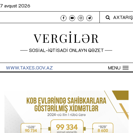
7 avqust 2026
AXTARIŞ
VERGİLƏR
SOSİAL-İQTİSADİ ONLAYN QƏZET
WWW.TAXES.GOV.AZ
MENU