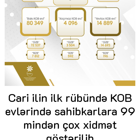
Cari ilin ilk rübündə KOB
evlərində sahibkarlara 99
mindən çox xidmət
göstərilib