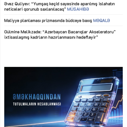
Əvəz Quliyev: “Yumşaq keçid sayəsində aparılmış islahatın
nəticələri qorunub saxlanılacaq”
MÜSAHİBƏ
Ay
ya
M
Maliyyə planlaması prizmasında büdcəyə baxış
MƏQALƏ
Az
Gülminə Məlikzadə: “Azərbaycan Bacarıqlar Akseleratoru”
ke
ixtisaslaşmış kadrların hazırlanmasını hədəfləyir”
Ay
su