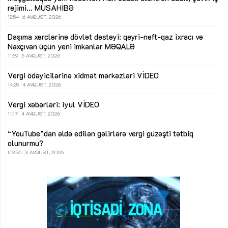
rejimi...
MÜSAHİBƏ
12:54
6 AVQUST, 2026
Daşıma xərclərinə dövlət dəstəyi: qeyri-neft-qaz ixracı və
Naxçıvan üçün yeni imkanlar
MƏQALƏ
11:59
5 AVQUST, 2026
Vergi ödəyicilərinə xidmət mərkəzləri
VİDEO
14:25
4 AVQUST, 2026
Vergi xəbərləri: iyul
VİDEO
11:17
4 AVQUST, 2026
“YouTube”dan əldə edilən gəlirlərə vergi güzəşti tətbiq
olunurmu?
09:35
3 AVQUST, 2026