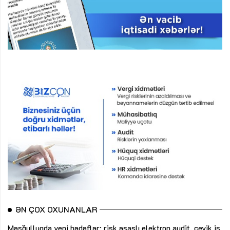
ƏN ÇOX OXUNANLAR
Məşğulluqda yeni hədəflər: risk əsaslı elektron audit, çevik iş