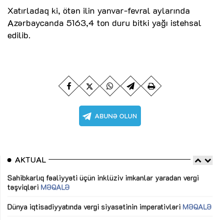
Xatırladaq ki, ötən ilin yanvar-fevral aylarında
Azərbaycanda 5163,4 ton duru bitki yağı istehsal
edilib.
AKTUAL
Sahibkarlıq fəaliyyəti üçün inklüziv imkanlar yaradan vergi
“D
təşviqləri
MƏQALƏ
fə
lıq
Dünya iqtisadiyyatında vergi siyasətinin imperativləri
MƏQALƏ
Ni
mü