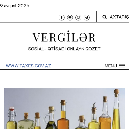
9 avqust 2026
AXTARIŞ
VERGİLƏR
SOSİAL-İQTİSADİ ONLAYN QƏZET
WWW.TAXES.GOV.AZ
MENU