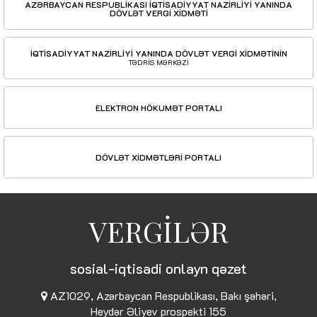
AZƏRBAYCAN RESPUBLİKASI İQTİSADİYYAT NAZİRLİYİ YANINDA
DÖVLƏT VERGİ XİDMƏTİ
İQTİSADİYYAT NAZİRLİYİ YANINDA DÖVLƏT VERGİ XİDMƏTİNİN
TƏDRİS MƏRKƏZİ
ELEKTRON HÖKUMƏT PORTALI
DÖVLƏT XİDMƏTLƏRİ PORTALI
VERGİLƏR
sosial-iqtisadi onlayn qəzet
AZ1029, Azərbaycan Respublikası, Bakı şəhəri,
Heydər Əliyev prospekti 155