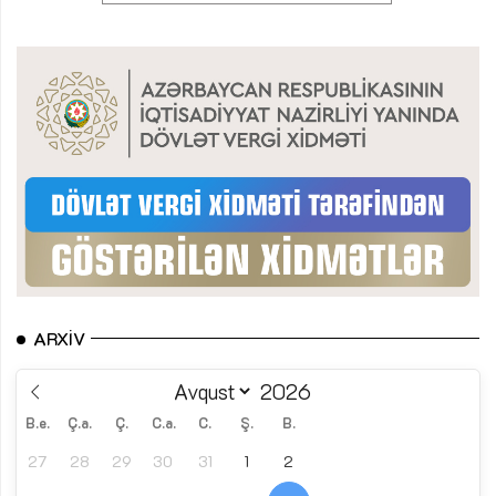
ARXIV
B.e.
Ç.a.
Ç.
C.a.
C.
Ş.
B.
27
28
29
30
31
1
2