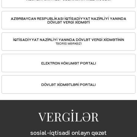
AZƏRBAYCAN RESPUBLİKASI İQTİSADİYYAT NAZİRLİYİ YANINDA
DÖVLƏT VERGİ XİDMƏTİ
İQTİSADİYYAT NAZİRLİYİ YANINDA DÖVLƏT VERGİ XİDMƏTİNİN
TƏDRİS MƏRKƏZİ
ELEKTRON HÖKUMƏT PORTALI
DÖVLƏT XİDMƏTLƏRİ PORTALI
VERGİLƏR
sosial-iqtisadi onlayn qəzet