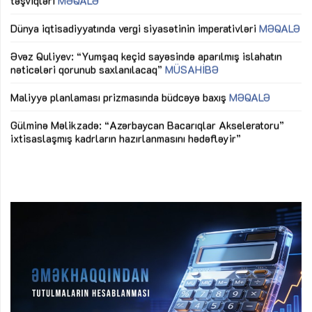
lıq
Dünya iqtisadiyyatında vergi siyasətinin imperativləri
MƏQALƏ
Ni
mü
Əvəz Quliyev: “Yumşaq keçid sayəsində aparılmış islahatın
nəticələri qorunub saxlanılacaq”
MÜSAHİBƏ
Ay
ya
M
Maliyyə planlaması prizmasında büdcəyə baxış
MƏQALƏ
Az
Gülminə Məlikzadə: “Azərbaycan Bacarıqlar Akseleratoru”
ke
ixtisaslaşmış kadrların hazırlanmasını hədəfləyir”
Ay
su