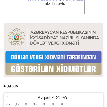
ARXIV
B.e.
Ç.a.
Ç.
C.a.
C.
Ş.
B.