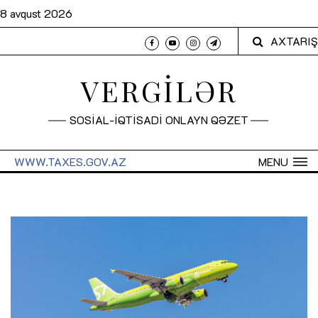
8 avqust 2026
AXTARIŞ
VERGİLƏR
SOSİAL-İQTİSADİ ONLAYN QƏZET
WWW.TAXES.GOV.AZ
MENU