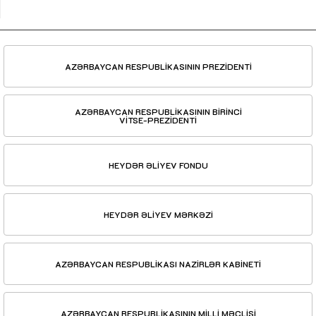
AZƏRBAYCAN RESPUBLİKASININ PREZİDENTİ
AZƏRBAYCAN RESPUBLİKASININ BİRİNCİ
VİTSE-PREZİDENTİ
HEYDƏR ƏLİYEV FONDU
HEYDƏR ƏLİYEV MƏRKƏZİ
AZƏRBAYCAN RESPUBLİKASI NAZİRLƏR KABİNETİ
AZƏRBAYCAN RESPUBLİKASININ MİLLİ MƏCLİSİ