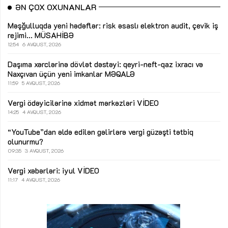
ƏN ÇOX OXUNANLAR
Məşğulluqda yeni hədəflər: risk əsaslı elektron audit, çevik iş
rejimi...
MÜSAHİBƏ
12:54
6 AVQUST, 2026
Daşıma xərclərinə dövlət dəstəyi: qeyri-neft-qaz ixracı və
Naxçıvan üçün yeni imkanlar
MƏQALƏ
11:59
5 AVQUST, 2026
Vergi ödəyicilərinə xidmət mərkəzləri
VİDEO
14:25
4 AVQUST, 2026
“YouTube”dan əldə edilən gəlirlərə vergi güzəşti tətbiq
olunurmu?
09:35
3 AVQUST, 2026
Vergi xəbərləri: iyul
VİDEO
11:17
4 AVQUST, 2026