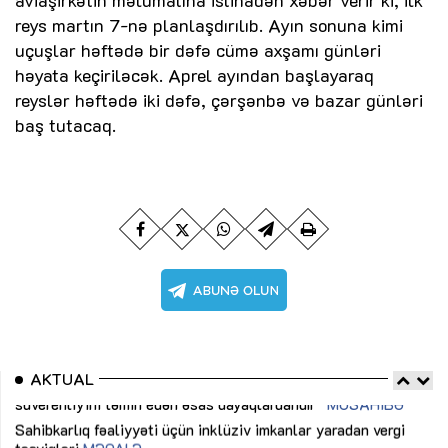
aviaşirkətin məlumatına istinadən xəbər verir ki, ilk
reys martın 7-nə planlaşdırılıb. Ayın sonuna kimi
uçuşlar həftədə bir dəfə cümə axşamı günləri
həyata keçiriləcək. Aprel ayından başlayaraq
reyslər həftədə iki dəfə, çərşənbə və bazar günləri
baş tutacaq.
AKTUAL
Sahibkarlıq fəaliyyəti üçün inklüziv imkanlar yaradan vergi
“D
təşviqləri
MƏQALƏ
fə