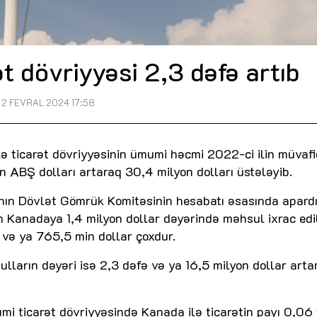
t dövriyyəsi 2,3 dəfə artıb
2 FEVRAL 2024 17:58
ə ticarət dövriyyəsinin ümumi həcmi 2022-ci ilin müvafi
n ABŞ dolları artaraq 30,4 milyon dolları üstələyib.
nın Dövlət Gömrük Komitəsinin hesabatı əsasında apardı
Kanadaya 1,4 milyon dollar dəyərində məhsul ixrac edil
 və ya 765,5 min dollar çoxdur.
ların dəyəri isə 2,3 dəfə və ya 16,5 milyon dollar arta
mi ticarət dövriyyəsində Kanada ilə ticarətin payı 0,06 