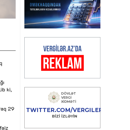
q
ğı
ib ki,
raq 29
faiz