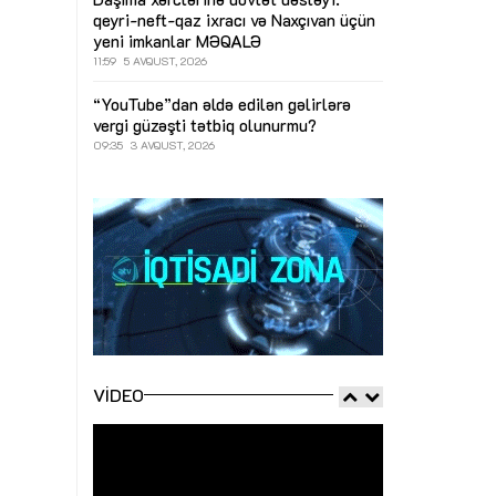
qeyri-neft-qaz ixracı və Naxçıvan üçün
yeni imkanlar
MƏQALƏ
11:59
5 AVQUST, 2026
“YouTube”dan əldə edilən gəlirlərə
vergi güzəşti tətbiq olunurmu?
09:35
3 AVQUST, 2026
VIDEO