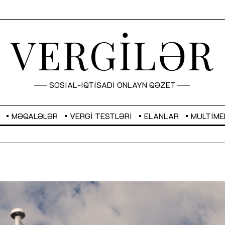
VERGİLƏR
SOSİAL-İQTİSADİ ONLAYN QƏZET
MƏQALƏLƏR
VERGI TESTLƏRI
ELANLAR
MULTIME
GBP
2,2882
RUB
2,1023
Sahibkarlıq fəaliyyəti üçün inklüziv
“Düzgün kommunikasiyanın
imkanlar yaradan vergi təşviqləri
real iş və sistemli fəaliyyə
MƏQALƏ
MÜSAHİBƏ