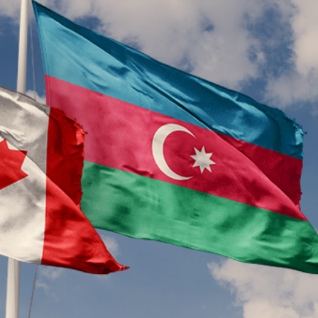
Dünya iqtisadiyyatında vergi
Nicat İmanov: "Vergi qanunv
siyasətinin imperativləri
MƏQALƏ
dəyişikliklər sahibkarlıq m
yaxşılaşdırılmasına xidmət 
MÜSAHİBƏ
Əvəz Quliyev: “Yumşaq keçid
sayəsində aparılmış islahatın nəticələri
qorunub saxlanılacaq”
MÜSAHİBƏ
Aytən Kərimova: “Məqsədi
inklüziv iş mühiti yaratmaq
öyrənən komanda formalaş
Maliyyə planlaması prizmasında
MÜSAHİBƏ
büdcəyə baxış
MƏQALƏ
Azərbaycanda dövlət-özəl 
Gülminə Məlikzadə: “Azərbaycan
çərçivəsində həyata keçirilə
Bacarıqlar Akseleratoru” ixtisaslaşmış
layihə
VİDEO
kadrların hazırlanmasını hədəfləyir”
Aydın Hüseynov: “Əsrin mü
Azərbaycanın iqtisadi suve
təmin edən əsas dayaqlard
MÜSAHİBƏ