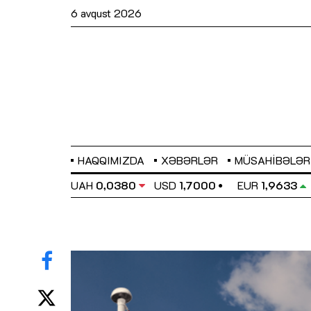
6 avqust 2026
HAQQIMIZDA
XƏBƏRLƏR
MÜSAHIBƏLƏR
EL
0,6486
UAH
0,0380
USD
1,7000
EUR
1,9633