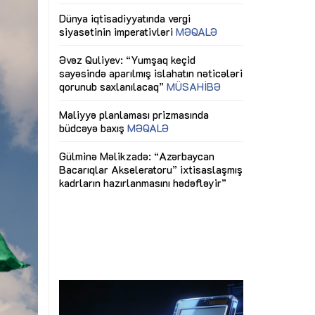
ericiliyinə
Dünya iqtisadiyyatında vergi
Nicat İmanov: "
ühitinin
siyasətinin imperativləri
MƏQALƏ
dəyişikliklər s
edir"
yaxşılaşdırılma
MÜSAHİBƏ
Əvəz Quliyev: “Yumşaq keçid
sayəsində aparılmış islahatın nəticələri
miz daha
qorunub saxlanılacaq”
MÜSAHİBƏ
Aytən Kərimov
, çevik və
inklüziv iş müh
dırmaqdır”
öyrənən komand
Maliyyə planlaması prizmasında
MÜSAHİBƏ
büdcəyə baxış
MƏQALƏ
tərəfdaşlığı
Azərbaycanda d
Gülminə Məlikzadə: “Azərbaycan
n ilk pilot
çərçivəsində hə
Bacarıqlar Akseleratoru” ixtisaslaşmış
layihə
VİDEO
kadrların hazırlanmasını hədəfləyir”
qaviləsi”
Aydın Hüseynov
renliyini
Azərbaycanın iq
andır”
təmin edən əsa
MÜSAHİBƏ