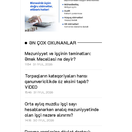
ƏN ÇOX OXUNANLAR
Məzuniyyət və işçinin təminatları:
Əmək Məcəlləsi nə deyir?
11:54
31 İYUL, 2026
Torpaqların kateqoriyaları hansı
qanunvericilikdə öz əksini tapıb?
VİDEO
15:46
31 İYUL, 2026
Orta aylıq muzdlu işçi sayı
hesablanarkən analıq məzuniyyətində
olan işçi nəzərə alınırmı?
14:18
30 İYUL, 2026
Daşıma xərclərinə dövlət dəstəyi: