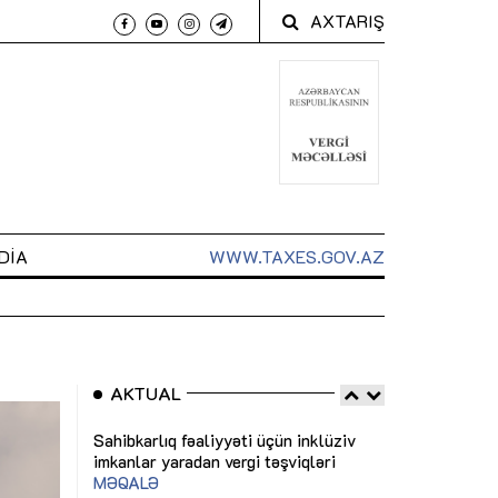
AXTARIŞ
DIA
WWW.TAXES.GOV.AZ
AKTUAL
 arxasında
Sahibkarlıq fəaliyyəti üçün inklüziv
“Düzgün kommun
t dayanır”
imkanlar yaradan vergi təşviqləri
real iş və siste
MƏQALƏ
MÜSAHİBƏ