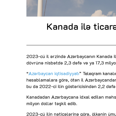
Kanada ilə ticarə
2023-cü il ərzində Azərbaycanın Kanada il
dövrünə nisbətdə 2,3 dəfə və ya 17,3 milyo
“
Azərbaycan iqtisadiyyatı
” Teleqram kanalı
hesablamalara görə, ötən il Azərbaycandan 
bu da 2022-ci ilin göstəricisindən 2,2 dəfə
Kanadadan Azərbaycana idxal edilən məhsul
milyon dollar təşkil edib.
2023-cü ilin nəticələrinə görə, ölkənin ümu